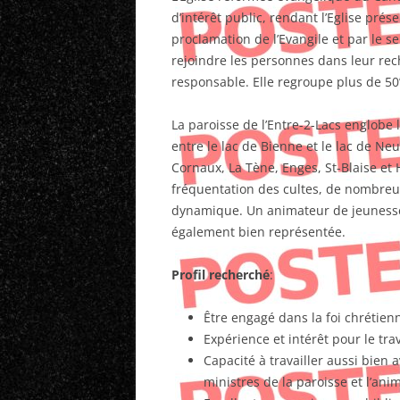
d’intérêt public, rendant l’Eglise pré
proclamation de l’Evangile et par le se
rejoindre les personnes dans leur re
responsable. Elle regroupe plus de 50
La paroisse de l’Entre-2-Lacs englobe
entre le lac de Bienne et le lac de Neu
Cornaux, La Tène, Enges, St-Blaise et
fréquentation des cultes, de nombre
dynamique. Un animateur de jeunesse 
également bien représentée.
Profil recherché
:
Être engagé dans la foi chrétien
Expérience et intérêt pour le tra
Capacité à travailler aussi bien
ministres de la paroisse et l’an