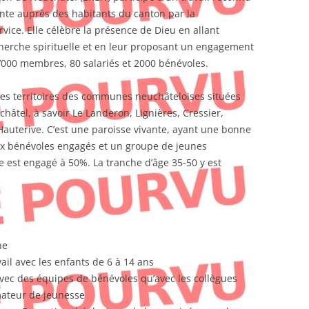
sente auprès des habitants du canton par la
rvice. Elle célèbre la présence de Dieu en allant
cherche spirituelle et en leur proposant un engagement
’000 membres, 80 salariés et 2000 bénévoles.
 les territoires des communes neuchâteloises situées
châtel, à savoir Le Landeron, Lignières, Cressier,
 Hauterive. C’est une paroisse vivante, ayant une bonne
ux bénévoles engagés et un groupe de jeunes
est engagé à 50%. La tranche d’âge 35-50 y est
ne
vail avec les enfants de 6 à 14 ans
 avec des équipes de bénévoles qu’avec les collègues
imateur de jeunesse