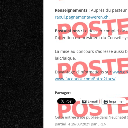
Renseignements
: Auprès du pasteur 
raoul.pagnamenta@eren.ch
.
Postulations :
Le dossier complet de 
l’attention du président du Conseil sy
La mise au concours s’adresse aussi
laïc/laïque.
Davantage d’informations sur
www.er
www.facebook.com/Entre2Lacs/
Partager :
E-mail
Imprimer
Cette entrée a été publiée dans
Neuchâtel 
partiel
, le
29/03/2021
par
EREN
.