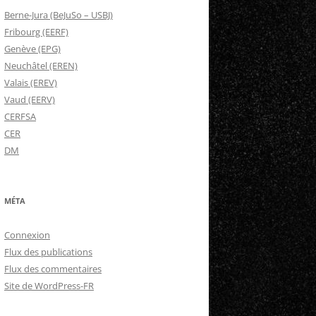
Berne-Jura (BeJuSo – USBJ)
Fribourg (EERF)
Genève (EPG)
Neuchâtel (EREN)
Valais (EREV)
Vaud (EERV)
CERFSA
CER
DM
MÉTA
Connexion
Flux des publications
Flux des commentaires
Site de WordPress-FR