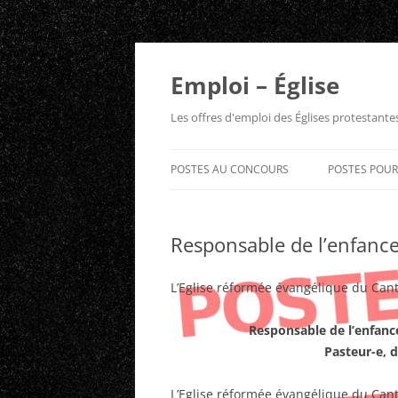
Aller
au
contenu
Emploi – Église
Les offres d'emploi des Églises protestant
POSTES AU CONCOURS
POSTES POU
Responsable de l’enfance
L’Eglise réformée évangélique du Can
Responsable de l’enfance
Pasteur-e, 
L’Eglise réformée évangélique du Cant