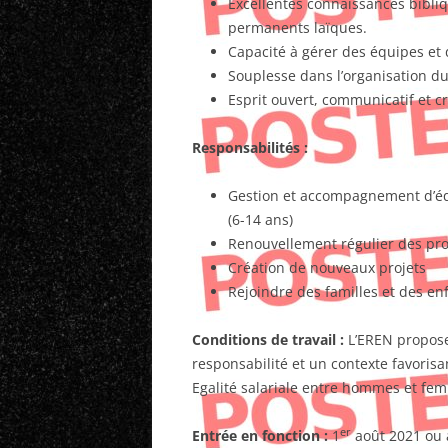
Excellentes connaissances bibli
permanents laïques.
Capacité à gérer des équipes et d
Souplesse dans l’organisation du
Esprit ouvert, communicatif et cr
Responsabilités :
Gestion et accompagnement d’éq
(6-14 ans)
Renouvellement régulier des p
Création de nouveaux projets
Rejoindre des familles et des enf
Conditions de travail :
L’EREN propose 
responsabilité et un contexte favorisan
Egalité salariale entre hommes et fe
er
Entrée en fonction :
1
août 2021 ou 