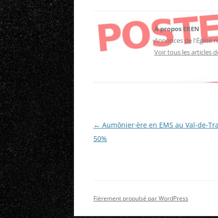
À propos EREN
Annonces de l'Église 
Voir tous les articles
Navigation
←
Aumônier·ère en EMS au Val-de-Tra
des
50%
articles
Fièrement propulsé par WordPress