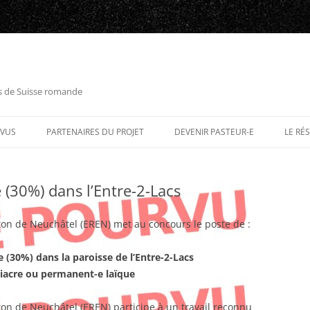
es de Suisse romande
RVUS
PARTENAIRES DU PROJET
DEVENIR PASTEUR-E
LE RÉ
 (30%) dans l’Entre-2-Lacs
ton de Neuchâtel (EREN) met au concours le poste de :
 (30%) dans la paroisse de l’Entre-2-Lacs
diacre ou permanent-e laïque
on de Neuchâtel (EREN) participe à un travail reconnu