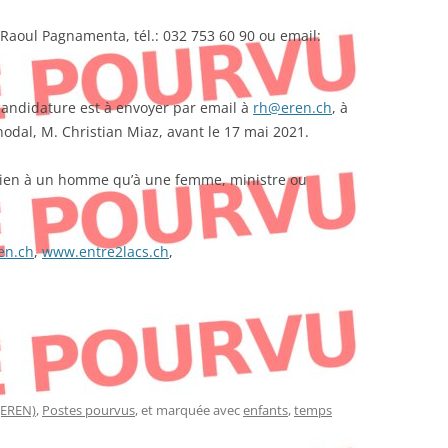
Raoul Pagnamenta, tél.: 032 753 60 90 ou email:
candidature est à envoyer par email à
rh@eren.ch
, à
nodal, M. Christian Miaz, avant le 17 mai 2021.
 bien à un homme qu’à une femme, ministre ou
en.ch
,
www.entre2lacs.ch
,
(EREN)
,
Postes pourvus
, et marquée avec
enfants
,
temps