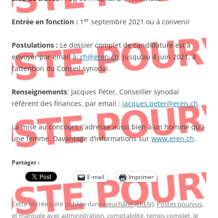
er
Entrée en fonction :
1
septembre 2021 ou à convenir
Postulations :
Le dossier complet de candidature est à
envoyer par email à:
rh@eren.ch
, jusqu’au 4 juin 2021, à
l’attention du Conseil synodal.
Renseignements
: Jacques Péter, Conseiller synodal
référent des finances, par email :
jacques.peter@eren.ch
.
La mise au concours s’adresse aussi bien à un homme qu’à
une femme. Davantage d’informations sur
www.eren.ch
.
Partager :
E-mail
Imprimer
Cette entrée a été publiée dans
Neuchâtel (EREN)
,
Postes pourvus
,
et marquée avec
administration
,
comptabilité
,
temps complet
, le