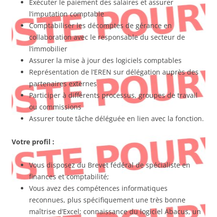
Exécuter le paiement des salaires et assurer
l’imputation comptable
Comptabiliser les décomptes de gérance en
collaboration avec le responsable du secteur de
l’immobilier
Assurer la mise à jour des logiciels comptables
Représentation de l’EREN sur délégation auprès des
partenaires externes
Participer à différents processus, groupes de travail
ou commissions
Assurer toute tâche déléguée en lien avec la fonction.
Votre profil :
Vous disposez du Brevet fédéral de spécialiste en
finances et comptabilité;
Vous avez des compétences informatiques
reconnues, plus spécifiquement une très bonne
maîtrise d’Excel; connaissance du logiciel Abacus, un