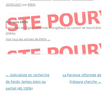
20/05/2021
par
EREN
.
À propos EREN
Annonces de l'Église réformée évangélique du canton de Neuchâtel
(EREN).
Voir tous les articles de EREN
→
Navigation
←
Spécialiste en recherche
La Paroisse réformée de
des
de fonds, temps plein ou
Fribourg cherche
→
articles
partiel (40-100%)