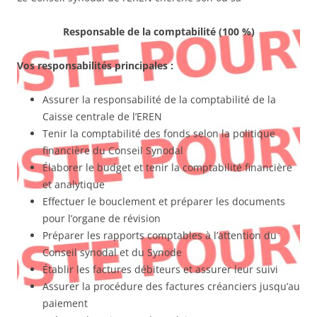
Responsable de la comptabilité (100 %)
Vos responsabilités principales :
Assurer la responsabilité de la comptabilité de la
Caisse centrale de l’EREN
Tenir la comptabilité des fonds selon la politique
financière du Conseil Synodal
Élaborer le budget et tenir la comptabilité financière
et analytique
Effectuer le bouclement et préparer les documents
pour l’organe de révision
Préparer les rapports comptables à l’attention du
Conseil synodal et du Synode
Établir les factures débiteurs et assurer leur suivi
Assurer la procédure des factures créanciers jusqu’au
paiement