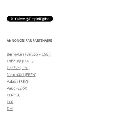
ANNONCES PAR PARTENAIRE
Berne-Jura (BeJuSo – USBJ)
Fribourg (EERF)
Genève (EPG)
Neuchâtel (EREN)
Valais (EREV)
Vaud (EERV)
CERFSA
CER
DM