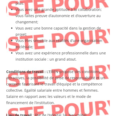
plus.
Vous avez une grande aptitude à la collaboration;
vous faites preuve d’autonomie et d’ouverture au
changement;
Vous avez une bonne capacité dans la gestion de
projet;
Vous êtes sensible aux réalités d’une organisation
ecclésiale;
Vous avez une expérience professionnelle dans une
institution sociale : un grand atout.
Conditions de travail :
L’EREN propose des conditions
attractives, la possibilité de prise de responsabilité et un
contexte favorisant le travail d’équipe et la compétence
collective. Egalité salariale entre hommes et femmes.
Salaire en rapport avec les valeurs et le mode de
financement de l’institution.
Lieu de travail
: Fbg de l’Hôpital 24, Neuchâtel