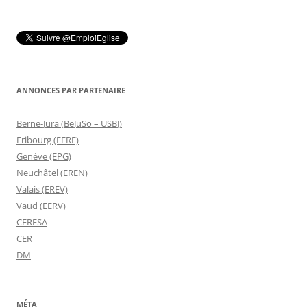
ANNONCES PAR PARTENAIRE
Berne-Jura (BeJuSo – USBJ)
Fribourg (EERF)
Genève (EPG)
Neuchâtel (EREN)
Valais (EREV)
Vaud (EERV)
CERFSA
CER
DM
MÉTA