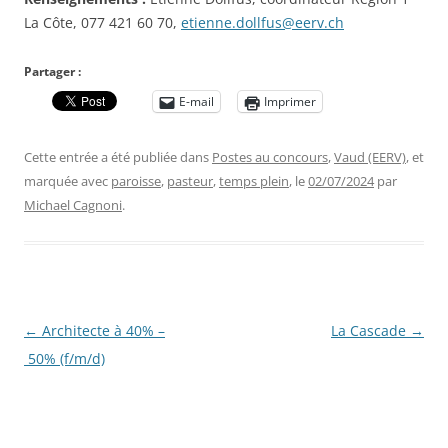
La Côte, 077 421 60 70,
etienne.dollfus@eerv.ch
Partager :
E-mail
Imprimer
Cette entrée a été publiée dans
Postes au concours
,
Vaud (EERV)
, et
marquée avec
paroisse
,
pasteur
,
temps plein
, le
02/07/2024
par
Michael Cagnoni
.
Navigation
←
Architecte à 40% –
La Cascade
→
des
50% (f/m/d)
articles