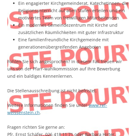
Ein engagierter Kirchgemeinderat, Katechetinnen, die
Religionsunterricht auf allen Stufen erteilen und ein
motiviertes Team von freiwilligen Mitarbeitenden
Ein modernes Gemeindezentrum mit Kirche und
zusätzlichen Räumlichkeiten mit guter Infrastruktur
Eine familienfreundliche Kirchgemeinde mit
generationenübergreifenden Angeboten
Fühlen Sie sich angesprochen? In diesem Fall freuen wir
uns von der Pfarr-wahlkommission auf Ihre Bewerbung
und ein baldiges Kennenlernen.
Die Stellenausschreibung ist nicht befristet.
Weitere Informationen finden Sie unter
www.ref-
weissenstein.ch
.
Fragen richten Sie gerne an:
Pfr. Ernst Schäfer, 026 418 11 71 oder Barbara Hirter,