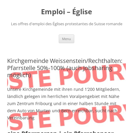
Aller
au
Emploi – Église
contenu
Les offres d'emploi des Églises protestantes de Suisse romande
Menu
Kirchgemeinde Weissenstein/Rechthalten:
Pfarrstelle 50%-100% (auch Jobsharing
möglich)
Unsere Kirchgemeinde mit ihren rund 1’200 Mitgliedern,
ländlich gelegen im herrlichen Voralpengebiet mit Nähe
zum Zentrum Fribourg und in einer halben Stunde mit
dem Auto von Murten und Bern erreichbar, sucht nach
Vereinbarung