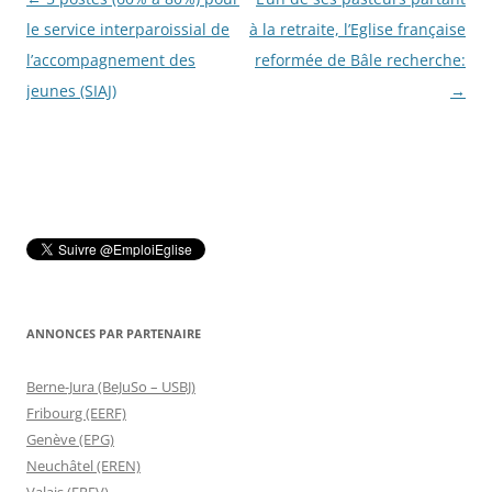
des
le service interparoissial de
à la retraite, l’Eglise française
articles
l’accompagnement des
reformée de Bâle recherche:
jeunes (SIAJ)
→
ANNONCES PAR PARTENAIRE
Berne-Jura (BeJuSo – USBJ)
Fribourg (EERF)
Genève (EPG)
Neuchâtel (EREN)