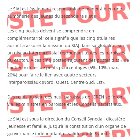
Le SIAJ est également responsable de mener à bien une
aumônerie des jeunes du secondaire II et III.
Les cinq postes doivent se comprendre en
complémentarité; cela signifie que les cinq titulaires
auront à assurer la mission du SIAJ dans sa globalité, sur
un niveau interparoissial regroupant toutes les paroisses
du canton. A ces cinq postes s’ajoutent des postes dits « de
soutien » dotés de petits pourcentages (5%, 10%, max.
20%) pour faire le lien avec quatre secteurs
interparoissiaux (Nord, Ouest, Centre-Sud, Est).
Des relais au sein des neuf paroisses de l’EREN se feront
via les ministres en paroisse et les Conseils paroissiaux.
Le SIAJ est sous la direction du Conseil Synodal, dicastère
jeunesse et famille, jusqu’à la constitution d’un organe de
gouvernance indépendant et validé par le Synode. Il