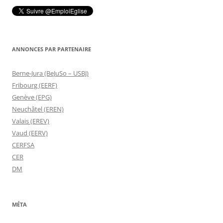
ANNONCES PAR PARTENAIRE
Berne-Jura (BeJuSo – USBJ)
Fribourg (EERF)
Genève (EPG)
Neuchâtel (EREN)
Valais (EREV)
Vaud (EERV)
CERFSA
CER
DM
MÉTA