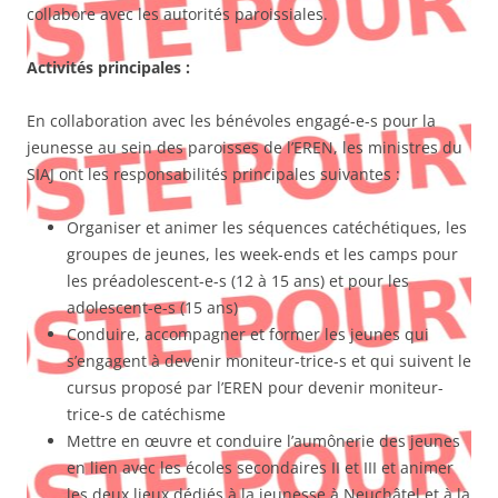
collabore avec les autorités paroissiales.
Activités principales :
En collaboration avec les bénévoles engagé-e-s pour la
jeunesse au sein des paroisses de l’EREN, les ministres du
SIAJ ont les responsabilités principales suivantes :
Organiser et animer les séquences catéchétiques, les
groupes de jeunes, les week-ends et les camps pour
les préadolescent-e-s (12 à 15 ans) et pour les
adolescent-e-s (15 ans)
Conduire, accompagner et former les jeunes qui
s’engagent à devenir moniteur-trice-s et qui suivent le
cursus proposé par l’EREN pour devenir moniteur-
trice-s de catéchisme
Mettre en œuvre et conduire l’aumônerie des jeunes
en lien avec les écoles secondaires II et III et animer
les deux lieux dédiés à la jeunesse à Neuchâtel et à la