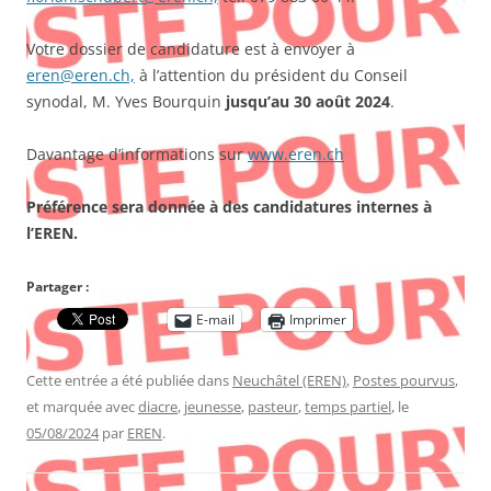
Votre dossier de candidature est à envoyer à
eren@eren.ch,
à l’attention du président du Conseil
synodal, M. Yves Bourquin
jusqu’au 30 août 2024
.
Davantage d’informations sur
www.eren.ch
Préférence sera donnée à des candidatures internes à
l’EREN.
Partager :
E-mail
Imprimer
Cette entrée a été publiée dans
Neuchâtel (EREN)
,
Postes pourvus
,
et marquée avec
diacre
,
jeunesse
,
pasteur
,
temps partiel
, le
05/08/2024
par
EREN
.