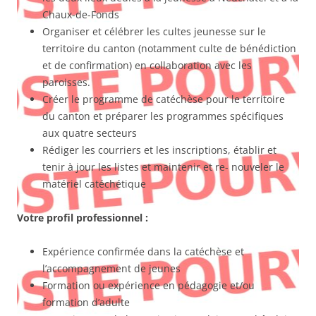
Chaux-de-Fonds
Organiser et célébrer les cultes jeunesse sur le
territoire du canton (notamment culte de bénédiction
et de confirmation) en collaboration avec les
paroisses.
Créer le programme de catéchèse pour le territoire
du canton et préparer les programmes spécifiques
aux quatre secteurs
Rédiger les courriers et les inscriptions, établir et
tenir à jour les listes et maintenir et re- nouveler le
matériel catéchétique
Votre profil professionnel :
Expérience confirmée dans la catéchèse et
l’accompagnement de jeunes
Formation ou expérience en pédagogie et/ou
formation d’adulte