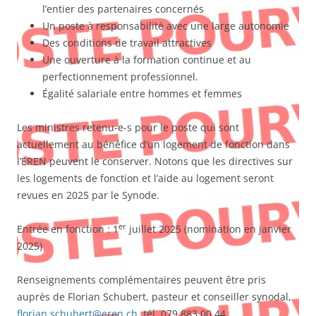
l’entier des partenaires concernés
Un poste à responsabilité avec une large autonomie
Des conditions de travail attractives
Une ouverture à la formation continue et au
perfectionnement professionnel.
Égalité salariale entre hommes et femmes
Les ministres retenu-e-s pour le poste qui sont
actuellement au bénéfice d’un logement de fonction dans
l’EREN peuvent le conserver. Notons que les directives sur
les logements de fonction et l’aide au logement seront
revues en 2025 par le Synode.
er
Entrée en fonction : 1
juillet 2025 (nomination en janvier
2025)
Renseignements complémentaires peuvent être pris
auprès de Florian Schubert, pasteur et conseiller synodal,
florian.schubert@eren.ch,
tél. 079 883 00 44.