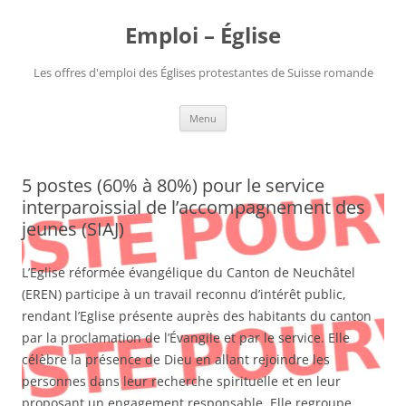
Aller
au
Emploi – Église
contenu
Les offres d'emploi des Églises protestantes de Suisse romande
Menu
5 postes (60% à 80%) pour le service
interparoissial de l’accompagnement des
jeunes (SIAJ)
L’Eglise réformée évangélique du Canton de Neuchâtel
(EREN) participe à un travail reconnu d’intérêt public,
rendant l’Eglise présente auprès des habitants du canton
par la proclamation de l’Évangile et par le service. Elle
célèbre la présence de Dieu en allant rejoindre les
personnes dans leur recherche spirituelle et en leur
proposant un engagement responsable. Elle regroupe