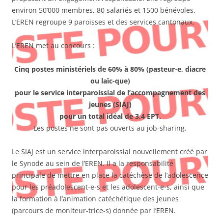
environ 50’000 membres, 80 salariés et 1500 bénévoles.
L’EREN regroupe 9 paroisses et des services cantonaux.
L’EREN met au concours :
Cinq postes ministériels de 60% à 80% (pasteur-e, diacre
ou laïc-que)
pour le service interparoissial de l’accompagnement des
jeunes (SIAJ)
pour un total idéal de 3,4 EPT.
Les postes ne sont pas ouverts au job-sharing.
Le SIAJ est un service interparoissial nouvellement créé par
le Synode au sein de l’EREN. Il a la responsabilité
principale de mettre en place la catéchèse de l’adolescence
pour les préadolescent-e-s et les adolescent-e-s, ainsi que
la formation à l’animation catéchétique des jeunes
(parcours de moniteur-trice-s) donnée par l’EREN.