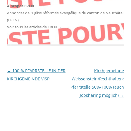
À propos EREN
Annonces de l'Église réformée évangélique du canton de Neuchâtel
(EREN).
Voir tous les articles de EREN
→
Navigation
←
100 % PFARRSTELLE IN DER
Kirchgemeinde
des
KIRCHGEMEINDE VISP
Weissenstein/Rechthalten:
articles
Pfarrstelle 50%-100% (auch
Jobsharing möglich)
→