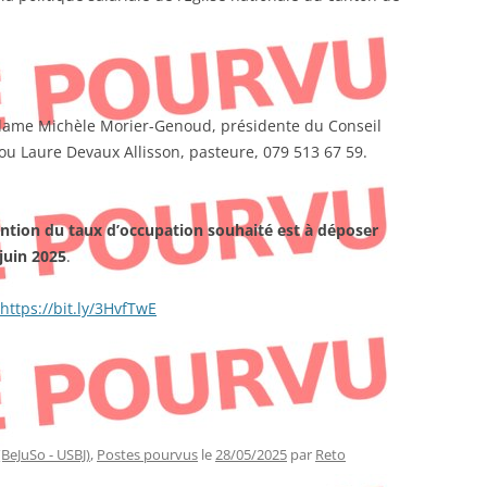
ame Michèle Morier-Genoud, présidente du Conseil
ou Laure Devaux Allisson, pasteure, 079 513 67 59.
ntion du taux d’occupation souhaité est à déposer
juin 2025
.
https://bit.ly/3HvfTwE
(BeJuSo - USBJ)
,
Postes pourvus
le
28/05/2025
par
Reto