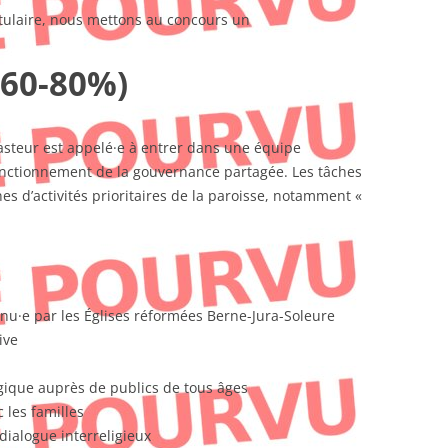
titulaire, nous mettons au concours un
(60-80%)
asteur est appelé·e à entrer dans une équipe
 fonctionnement de la gouvernance partagée. Les tâches
s d’activités prioritaires de la paroisse, notamment «
nu·e par les Églises réformées Berne-Jura-Soleure
ive
ogique auprès de publics de tous âges
 les familles
dialogue interreligieux