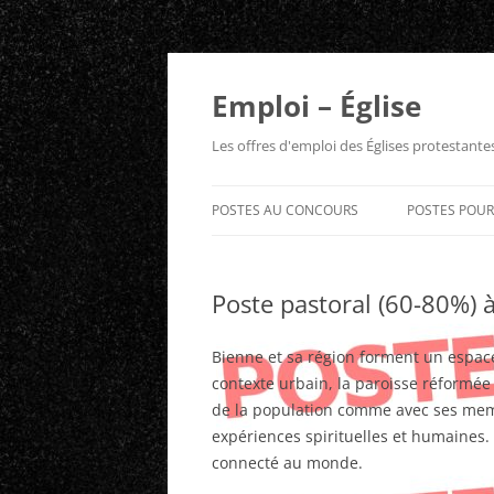
Aller
au
contenu
Emploi – Église
Les offres d'emploi des Églises protestant
POSTES AU CONCOURS
POSTES POU
Poste pastoral (60-80%) 
Bienne et sa région forment un espac
contexte urbain, la paroisse réformé
de la population comme avec ses membr
expériences spirituelles et humaines.
connecté au monde.