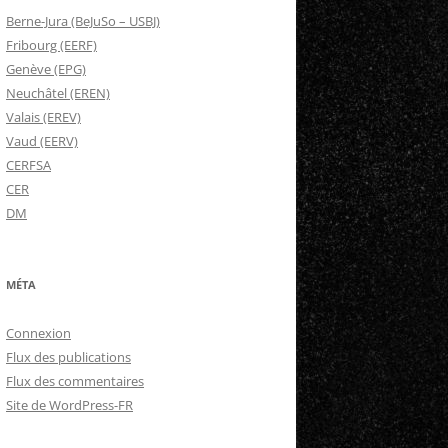
Berne-Jura (BeJuSo – USBJ)
Fribourg (EERF)
Genève (EPG)
Neuchâtel (EREN)
Valais (EREV)
Vaud (EERV)
CERFSA
CER
DM
MÉTA
Connexion
Flux des publications
Flux des commentaires
Site de WordPress-FR