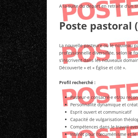
A la suite du départ en retraite d’un 
Poste pastoral 
La nouvelle pasteure ou le nouveau p
professionnelle diversifiée, selon le
s’inscrivent dans les nouveaux domaine
Découverte » et « Église et cité ».
Profil recherché :
Pasteur·e consacré·e et/ou recon
Personnalité dynamique et créat
Esprit ouvert et communicatif
Capacité de vulgarisation théol
Compétences dans le travail avec
Intérêt pour l’œcuménisme et le 