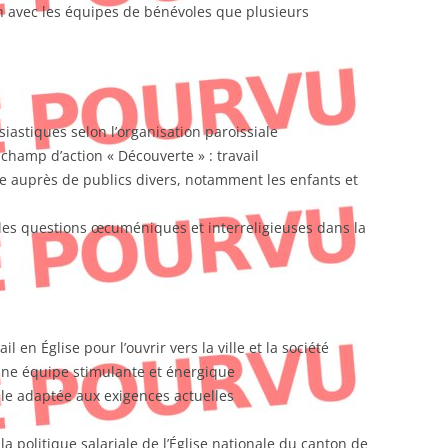
n avec les équipes de bénévoles que plusieurs
siastiques selon l’organisation paroissiale
champ d’action « Découverte » : travail
 auprès de publics divers, notamment les enfants et
 les questions œcuméniques et interreligieuses dans la
il en Église pour l’ouvrir vers la ville et la société
une équipe stimulante et énergique
lle adaptée aux exigences actuelles
la politique salariale de l’Église nationale du canton de