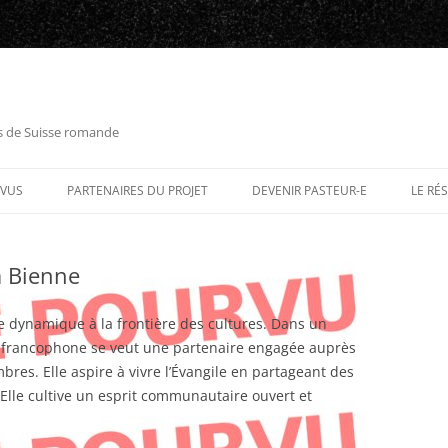
es de Suisse romande
RVUS
PARTENAIRES DU PROJET
DEVENIR PASTEUR-E
LE RÉ
à Bienne
e dynamique à la frontière des cultures. Dans un
e francophone se veut une partenaire engagée auprès
es. Elle aspire à vivre l’Évangile en partageant des
 Elle cultive un esprit communautaire ouvert et