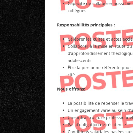
Capacité de collaborer aussi bie
collègues.
Responsabilités principales :
Célébrer les cultes et actes ecclé
Collaborer à la mise en route du 
d’approfondissement théologique
adolescents
Être la personne référente pour
cité
Nous offrons:
La possibilité de repenser le trava
Un engagement varié au sein d’
Une infrastructure professionne
Pas d’obligation de résidence
Conditions salariales basées sur 