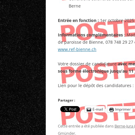
Berne
Entrée en fonction :
1er octobre 2025
Informations complémentaires :
Mad
de paroisse de Bienne, 078 748 29 27 
www.ref-bienne.ch
Votre dossier de candidature
avec me
sous forme électronique jusqu’au 11 
Lien pour le dépôt des candidatures :
Partager :
E-mail
Imprimer
Cette entrée a été publiée dans
Berne-Jura 
Gmünder
.