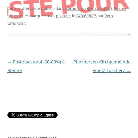
Cette entrée a été publiée dans
Berne-Jura (BeJuSo - USBJ)
,
Postes
pourvus
, et marquée avec
pasteur
, le
24/06/2025
par
Reto
Gmünder
.
Navigation
←
Poste pastoral (60-80%) à
Pfarrperson Kirchgemeinde
des
Bienne
Vinelz-Lüscherz
→
articles