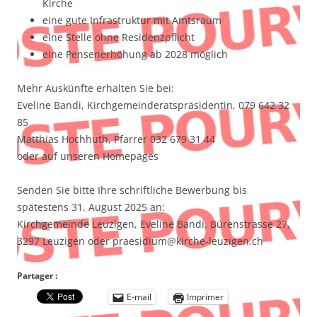
Kirche
eine gute Infrastruktur mit Amtsraum
eine Stelle ohne Residenzpflicht
eine Pensenerhöhung ab 2028 möglich
Mehr Auskünfte erhalten Sie bei:
Eveline Bandi, Kirchgemeinderatspräsidentin, 079 642 32
85
Matthias Hochhuth, Pfarrer 032 679 31 44
oder auf unseren Homepages
Senden Sie bitte Ihre schriftliche Bewerbung bis
spätestens 31. August 2025 an:
Kirchgemeinde Leuzigen, Eveline Bandi, Bürenstrasse 27,
3297 Leuzigen oder praesidium@kirche-leuzigen.ch
Partager :
E-mail
Imprimer