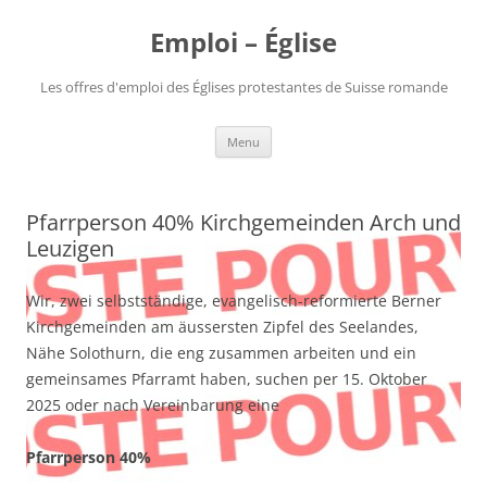
Aller
au
Emploi – Église
contenu
Les offres d'emploi des Églises protestantes de Suisse romande
Menu
Pfarrperson 40% Kirchgemeinden Arch und
Leuzigen
Wir, zwei selbstständige, evangelisch-reformierte Berner
Kirchgemeinden am äussersten Zipfel des Seelandes,
Nähe Solothurn, die eng zusammen arbeiten und ein
gemeinsames Pfarramt haben, suchen per 15. Oktober
2025 oder nach Vereinbarung eine
Pfarrperson 40%