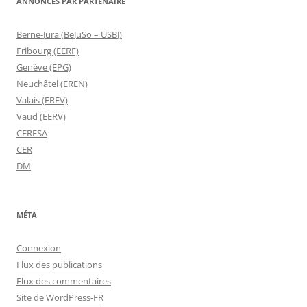
ANNONCES PAR PARTENAIRE
Berne-Jura (BeJuSo – USBJ)
Fribourg (EERF)
Genève (EPG)
Neuchâtel (EREN)
Valais (EREV)
Vaud (EERV)
CERFSA
CER
DM
MÉTA
Connexion
Flux des publications
Flux des commentaires
Site de WordPress-FR