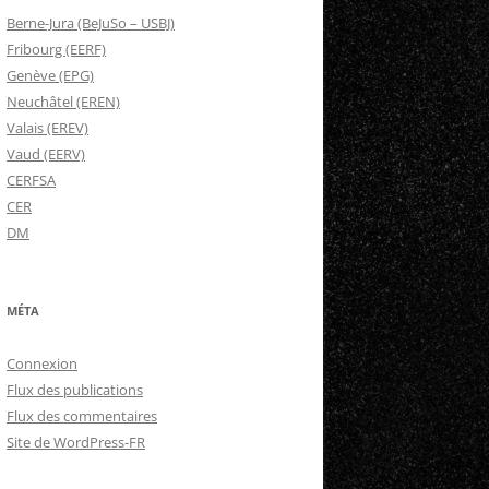
Berne-Jura (BeJuSo – USBJ)
Fribourg (EERF)
Genève (EPG)
Neuchâtel (EREN)
Valais (EREV)
Vaud (EERV)
CERFSA
CER
DM
MÉTA
Connexion
Flux des publications
Flux des commentaires
Site de WordPress-FR