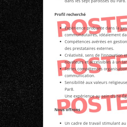
dans les sept paroisses du Par8.
Profil recherché
Expérience probante dans la gest
communautaires, idéalement dan
Compétences avérées en gestion
des prestataires externes.
Créativité, sens de l’innovation e
novateurs et accessibles à un lar
Fortes compétences organisationne
communication.
Sensibilité aux valeurs religieu
Par8.
Une expérience au sein d’une Égli
Nous offrons
Un cadre de travail stimulant a