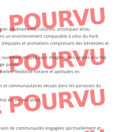
ion d’événements culturels, artistiques et/ou
s un environnement comparable à celui du Par8.
 d’équipes et animations comprenant des bénévoles et
t ouverture d’esprit pour imaginer des projets à la fois
ge public.
lles, flexibilité horaire et aptitudes en
ses et communautaires vécues dans les paroisses du
se est un vrai atout.
u sein de communautés engagées spirituellement et