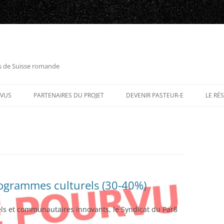
es de Suisse romande
RVUS
PARTENAIRES DU PROJET
DEVENIR PASTEUR-E
LE RÉ
rogrammes culturels (30-40%)
els et communautaires innovants, le Syndicat du Par8