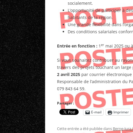
socialement.
L’opportunité de participer à des
habitants de la région.
Une grande flexibilité dans l’orga
Des conditions salariales confor
er
Entrée en fonction :
1
mai 2025 ou à
Si vous souhaitez contribuer au rayon
travers des projets touchant un large
2 avril 2025
par courrier électronique 
Responsable de l’administration du Par
079 843 64 59.
Partager :
E-mail
Imprimer
Cette entrée a été publiée dans
Berne-Jura 