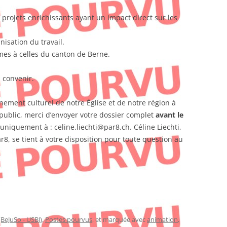
 projets enrichissants ayant un impact direct sur les
nisation du travail.
mes à celles du canton de Berne.
 convenir.
nement culturel de notre Église et de notre région à
 public, merci d’envoyer votre dossier complet
avant le
uniquement à : celine.liechti@par8.ch. Céline Liechti,
8, se tient à votre disposition pour toute question au
(BeJuSo - USBJ)
,
Postes pourvus
, et marquée avec
animation
,