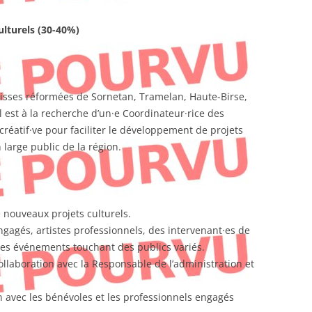
lturels (30-40%)
oisses réformées de Sornetan, Tramelan, Haute-Birse,
Il est à la recherche d’un·e Coordinateur·rice des
réatif·ve pour faciliter le développement de projets
 large public de la région.
 nouveaux projets culturels.
gagés, artistes professionnels, des intervenant·es de
des événements touchant des publics variés.
ollaboration avec la Responsable de l’administration et
on avec les bénévoles et les professionnels engagés