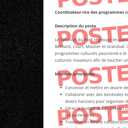
Coordinateur·rice des programmes cu
Description du poste
Le Syndicat du Par8 regroupe les par
Bévilard, Court, Moutier et Grandval. 
programmes culturels passionné·e et c
culturels novateurs afin de toucher un
Missions principales
Concevoir et mettre en œuvre de
Collaborer avec des bénévoles en
divers horizons pour organiser 
Gérer le budget des projets en c
les partenaires.
Travailler en étroite collaborati