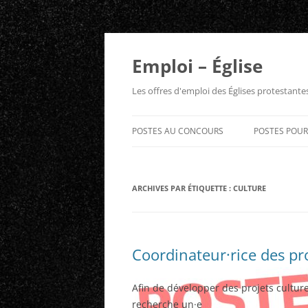
Aller
au
contenu
Emploi – Église
Les offres d'emploi des Églises protestant
POSTES AU CONCOURS
POSTES POU
ARCHIVES PAR ÉTIQUETTE :
CULTURE
Coordinateur·rice des p
Afin de développer des projets cultur
recherche un·e