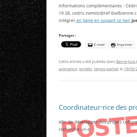
Informations complémentaires : Cédri
19 28, cedric.nemitz@ref-bielbienne.c
intégrer
en ligne
en
suivant ce lien
ju
Partager :
E-mail
Imprimer
Cette entrée a été publiée dans
Berne-Jura 
animation
,
projets
,
temps partiel
, le
19/05/
Coordinateur·rice des p
Afin de développer des projets cultur
recherche un·e