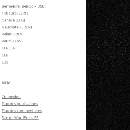
Berne-Jura (BeJuSo – USBJ)
Fribourg (EERF)
Genève (EPG)
Neuchâtel (EREN)
Valais (EREV)
Vaud (EERV)
CERFSA
CER
DM
MÉTA
Connexion
Flux des publications
Flux des commentaires
Site de WordPress-FR