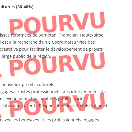
lturels (30-40%)
oisses réformées de Sornetan, Tramelan, Haute-Birse,
Il est à la recherche d’un·e Coordinateur·rice des
réatif·ve pour faciliter le développement de projets
 large public de la région.
 nouveaux projets culturels.
gagés, artistes professionnels, des intervenant·es de
des événements touchant des publics variés.
ollaboration avec la Responsable de l’administration et
on avec les bénévoles et les professionnels engagés