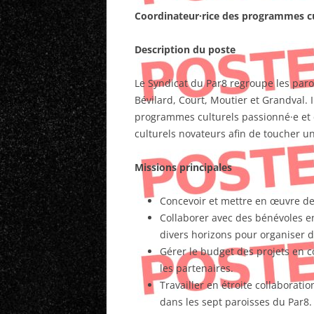
Coordinateur·rice des programmes cu
Description du poste
Le Syndicat du Par8 regroupe les par
Bévilard, Court, Moutier et Grandval. 
programmes culturels passionné·e et c
culturels novateurs afin de toucher un
Missions principales
Concevoir et mettre en œuvre de
Collaborer avec des bénévoles en
divers horizons pour organiser 
Gérer le budget des projets en c
les partenaires.
Travailler en étroite collaborati
dans les sept paroisses du Par8.