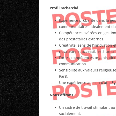
Profil recherché
Expérience probante dans la gest
communautaires, idéalement dan
Compétences avérées en gestion
des prestataires externes.
Créativité, sens de l’innovation e
novateurs et accessibles à un lar
Fortes compétences organisationne
communication.
Sensibilité aux valeurs religieu
Par8.
Une expérience au sein d’une Égli
Nous offrons
Un cadre de travail stimulant a
socialement.