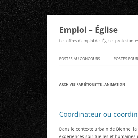
Aller
au
contenu
Emploi – Église
Les offres d'emploi des Églises protestant
POSTES AU CONCOURS
POSTES POU
ARCHIVES PAR ÉTIQUETTE :
ANIMATION
Coordinateur ou coordina
Dans le contexte urbain de Bienne, la
expériences spirituelles et humaines 