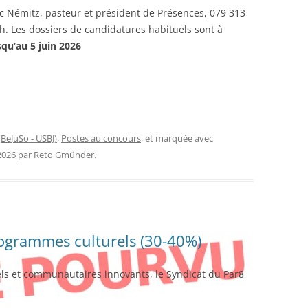
c Némitz, pasteur et président de Présences, 079 313
h. Les dossiers de candidatures habituels sont à
squ’au 5 juin 2026
(BeJuSo - USBJ)
,
Postes au concours
, et marquée avec
2026
par
Reto Gmünder
.
rogrammes culturels (30-40%)
els et communautaires innovants, le Syndicat du Par8