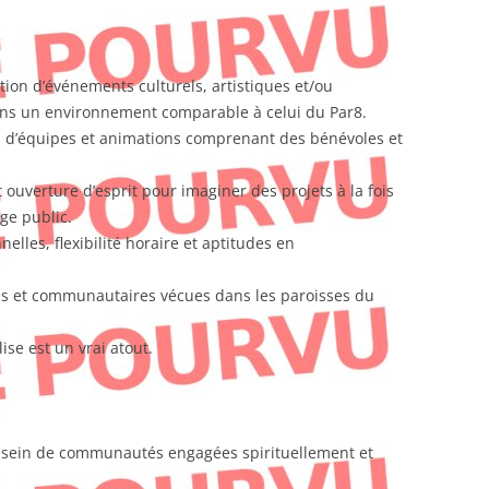
ion d’événements culturels, artistiques et/ou
s un environnement comparable à celui du Par8.
 d’équipes et animations comprenant des bénévoles et
t ouverture d’esprit pour imaginer des projets à la fois
ge public.
lles, flexibilité horaire et aptitudes en
ses et communautaires vécues dans les paroisses du
se est un vrai atout.
u sein de communautés engagées spirituellement et