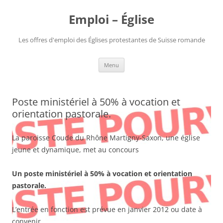
Aller
au
Emploi – Église
contenu
Les offres d'emploi des Églises protestantes de Suisse romande
Menu
Poste ministériel à 50% à vocation et
orientation pastorale.
La paroisse Coude du Rhône Martigny-Saxon, une église
jeune et dynamique, met au concours
Un poste ministériel à 50% à vocation et orientation
pastorale.
L’entrée en fonction est prévue en janvier 2012 ou date à
convenir.