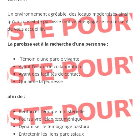
Un environnement agréable, des locaux modernisés ainsi
qu’un conseil de paroisse motivé et engagé se réjouissent
de vous accueillir.
La paroisse est à la recherche d’une personne :
Témoin d’une parole vivante
Ayant l’esprit de collaboration
Ayant des facilités de contact
Qui aime la jeunesse
afin de :
Renforcer l’équipe ministérielle
Poursuivre l’élan œcuménique
Dynamiser le témoignage pastoral
Entretenir les liens paroissiaux