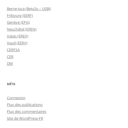
Berne-Jura (BeJuSo – USBJ)
Fribourg (EERF)
Genève (EPG)
Neuchâtel (EREN)
Valais (EREV)
Vaud (EERV)
CERFSA
CER
DM
MÉTA
Connexion
Flux des publications
Flux des commentaires
Site de WordPress-FR