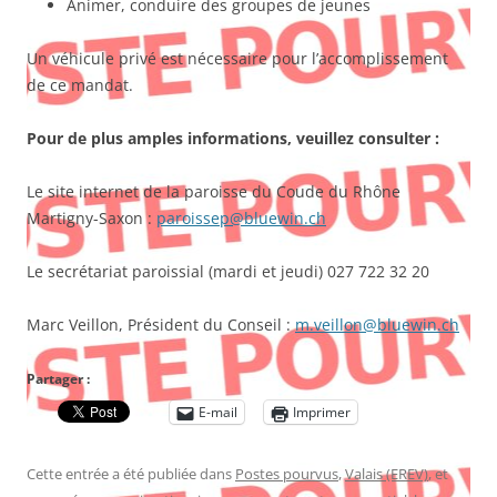
Animer, conduire des groupes de jeunes
Un véhicule privé est nécessaire pour l’accomplissement
de ce mandat.
Pour de plus amples informations, veuillez consulter :
Le site internet de la paroisse du Coude du Rhône
Martigny-Saxon :
paroissep@bluewin.ch
Le secrétariat paroissial (mardi et jeudi) 027 722 32 20
Marc Veillon, Président du Conseil :
m.veillon@bluewin.ch
Partager :
E-mail
Imprimer
Cette entrée a été publiée dans
Postes pourvus
,
Valais (EREV)
, et