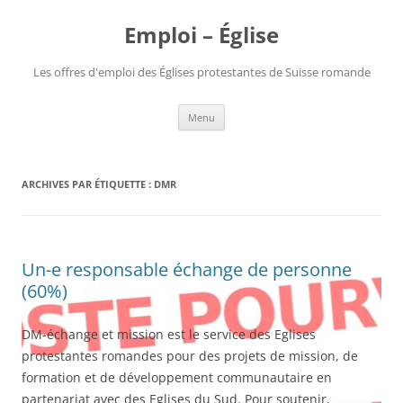
Aller
au
Emploi – Église
contenu
Les offres d'emploi des Églises protestantes de Suisse romande
Menu
ARCHIVES PAR ÉTIQUETTE :
DMR
Un-e responsable échange de personne
(60%)
DM-échange et mission est le service des Eglises
protestantes romandes pour des projets de mission, de
formation et de développement communautaire en
partenariat avec des Eglises du Sud. Pour soutenir,