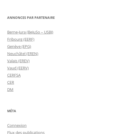
ANNONCES PAR PARTENAIRE
Berne-Jura (BeJuSo – USBJ)
Fribourg (EERF)
Genève (EPG)
Neuchâtel (EREN)
Valais (EREV)
Vaud (EERV)
CERFSA
CER
DM
MÉTA
Connexion
Flux des publications