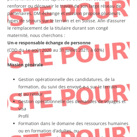
renforcer ou découvrir le travail de son large réseau de
partenaires, DM-échange et mission propose plusieurs
types de séjours sur le terrain et en Suisse. Afin d’assurer
le remplacement de la titulaire durant son congé
maternité, nous cherchons :
Un-e responsable échange de personne
(CDD du 1e août 2020 au 31 juillet 2021, à 60%)
Mission générale
Gestion opérationnelle des candidatures, de la
formation, du suivi des envoyé-e-s sur le terrain
et au retour
Gestion opérationnelle des demandes de voyages et
visa
Profil
Formation dans le domaine des ressources humaines
ou en formation d’adultes, ou