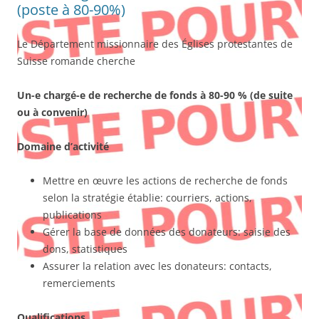
(poste à 80-90%)
Le Département missionnaire des Églises protestantes de
Suisse romande cherche
Un-e chargé-e de recherche de fonds à 80-90 % (de suite
ou à convenir)
Domaine d’activité
Mettre en œuvre les actions de recherche de fonds
selon la stratégie établie: courriers, actions,
publications
Gérer la base de données des donateurs: saisie des
dons, statistiques
Assurer la relation avec les donateurs: contacts,
remerciements
Qualifications