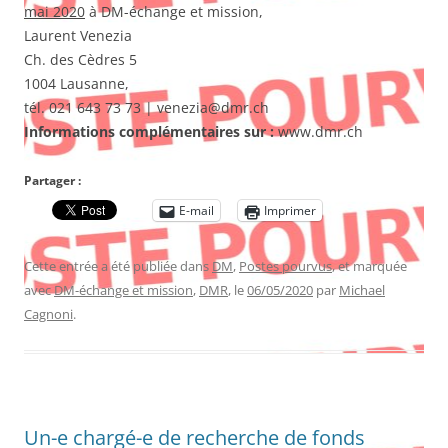
mai 2020
à DM-échange et mission,
Laurent Venezia
Ch. des Cèdres 5
1004 Lausanne,
tél. 021 643 73 73 | venezia@dmr.ch
Informations complémentaires sur :
www.dmr.ch
Partager :
E-mail
Imprimer
Cette entrée a été publiée dans
DM
,
Postes pourvus
, et marquée
avec
DM-échange et mission
,
DMR
, le
06/05/2020
par
Michael
Cagnoni
.
Un-e chargé-e de recherche de fonds