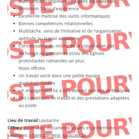
expériences/compétences jugées équivalentes
Minimum 3 ans d’expérience
Excellente maîtrise des outils informatiques
Bonnes compétences relationnelles
Multitâche, sens de l’initiative et de l’organisation,
aptitude au travail autonome
Connaissance du milieu de la coopération par
l’échange de personnes et/ou des Eglises
protestantes romandes un plus
Nous offrons
Un travail varié dans une petite équipe
multidisciplinaire
Un engagement lié à des valeurs morales et éthiques
Des conditions de travail et des prestations adaptées
au poste
Lieu de travail
Lausanne
Offre
dossier avec documents usuels et prétentions
salariales
à faire parvenir jusqu’au 25