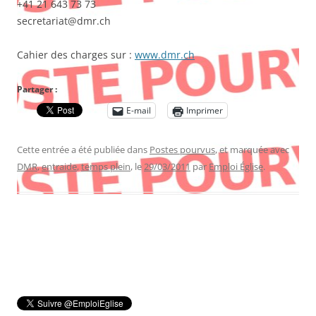
+41 21 643 73 73
secretariat@dmr.ch
Cahier des charges sur :
www.dmr.ch
Partager :
E-mail
Imprimer
Cette entrée a été publiée dans
Postes pourvus
, et marquée avec
DMR
,
entraide
,
temps plein
, le
29/03/2011
par
Emploi Église
.