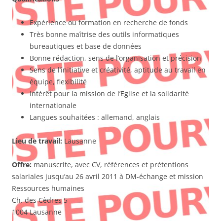
Expérience ou formation en recherche de fonds
Très bonne maîtrise des outils informatiques
bureautiques et base de données
Bonne rédaction, sens de l’organisation et précision
Sens de l’initiative et créativité, aptitude au travail en
équipe, flexibilité
Intérêt pour la mission de l’Eglise et la solidarité
internationale
Langues souhaitées : allemand, anglais
Lieu de travail:
Lausanne
Offre:
manuscrite, avec CV, références et prétentions
salariales jusqu’au 26 avril 2011 à DM-échange et mission
Ressources humaines
Ch. des Cèdres 5
1004 Lausanne