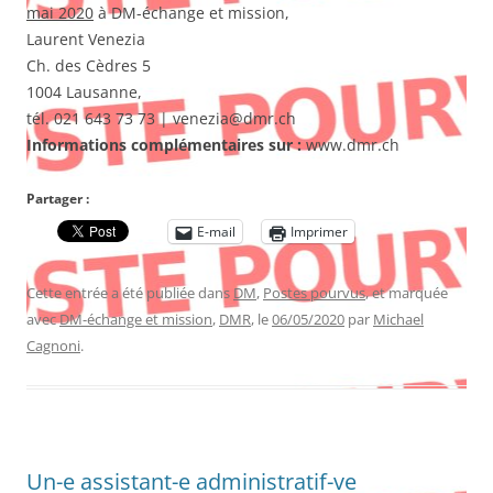
mai 2020
à DM-échange et mission,
Laurent Venezia
Ch. des Cèdres 5
1004 Lausanne,
tél. 021 643 73 73 | venezia@dmr.ch
Informations complémentaires sur :
www.dmr.ch
Partager :
E-mail
Imprimer
Cette entrée a été publiée dans
DM
,
Postes pourvus
, et marquée
avec
DM-échange et mission
,
DMR
, le
06/05/2020
par
Michael
Cagnoni
.
Un-e assistant-e administratif-ve