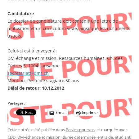
Candidature
Le dossier de candidature doit contenir une lettre de
motivation et un curriculum vitae, ainsi que les documents
usuels.
Celui-ci est à envoyer à:
DM-échange et mission, Ressources humaines, Ch. des
Cèdres 5, 1004 Lausanne
secretariat@dmr.ch
Mention: Poste de stagiaire 50 ans
Délai de retour: 10.12.2012
Partager :
E-mail
Imprimer
Cette entrée a été publiée dans
Postes pourvus
, et marquée avec
CDD
,
DM-échange et mission
,
durée déterminée
,
entraide
,
étudiant
,