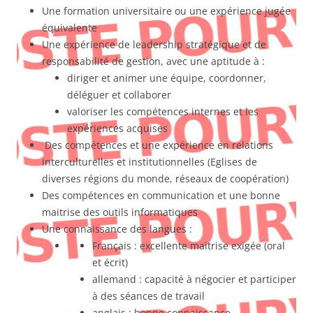
Une formation universitaire ou une expérience jugée
équivalente
Une expérience de leadership stratégique et de
responsabilité de gestion, avec une aptitude à :
diriger et animer une équipe, coordonner,
déléguer et collaborer
valoriser les compétences internes et les
expériences acquises
Des compétences et une expérience en relations
interculturelles et institutionnelles (Eglises de
diverses régions du monde, réseaux de coopération)
Des compétences en communication et une bonne
maitrise des outils informatiques
Une connaissance des langues :
Français : excellente maitrise exigée (oral
et écrit)
allemand : capacité à négocier et participer
à des séances de travail
anglais : bonne connaissance