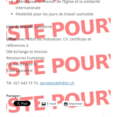
Intérêt pour la mission de l’Eglise et la solidarité
internationale
Flexibilité pour les jours de travail souhaitée
Lieu de travail:
Lausanne
Offre:
avec lettre de motivation, CV, certificats et
références à
DM-échange et mission
Ressources humaines
Ch. des Cèdres 5
1004 Lausanne
Tél. 021 643 73 73,
secretariat@dmr.ch
Partager :
E-mail
Imprimer