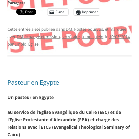
Partager :
E-mail
Imprimer
Cette entrée a été publiée dans
DM
,
Postes pourvus
, et marquée
avec
DM-échange et mission
,
secrétaire
,
temps plein
, le
19/05/2014
par
Emploi Église
.
Pasteur en Egypte
Un pasteur en Egypte
au service de l’Eglise Evangélique du Caire (EEC) et de
l’Eglise Protestante d’Alexandrie (EPA) et chargé des
relations avec l’ETCS (Evangelical Theological Seminary of
Cairo)