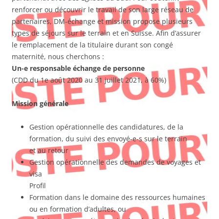
renforcer ou découvrir le travail de son large réseau de
partenaires, DM-échange et mission propose plusieurs
types de séjours sur le terrain et en Suisse. Afin d’assurer
le remplacement de la titulaire durant son congé
maternité, nous cherchons :
Un-e responsable échange de personne
(CDD du 1e août 2020 au 31 juillet 2021, à 60%)
Mission générale
Gestion opérationnelle des candidatures, de la
formation, du suivi des envoyé-e-s sur le terrain
et au retour
Gestion opérationnelle des demandes de voyages et
visa
Profil
Formation dans le domaine des ressources humaines
ou en formation d’adultes, ou