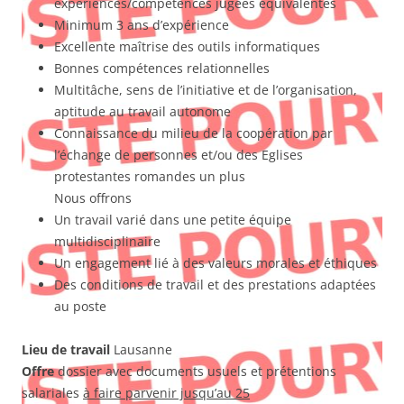
expériences/compétences jugées équivalentes
Minimum 3 ans d’expérience
Excellente maîtrise des outils informatiques
Bonnes compétences relationnelles
Multitâche, sens de l’initiative et de l’organisation,
aptitude au travail autonome
Connaissance du milieu de la coopération par
l’échange de personnes et/ou des Eglises
protestantes romandes un plus
Nous offrons
Un travail varié dans une petite équipe
multidisciplinaire
Un engagement lié à des valeurs morales et éthiques
Des conditions de travail et des prestations adaptées
au poste
Lieu de travail
Lausanne
Offre
dossier avec documents usuels et prétentions
salariales
à faire parvenir jusqu’au 25