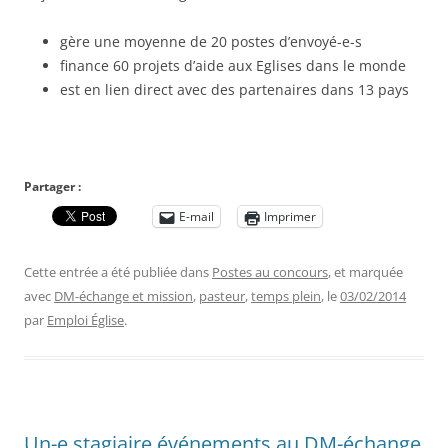
gère une moyenne de 20 postes d’envoyé-e-s
finance 60 projets d’aide aux Eglises dans le monde
est en lien direct avec des partenaires dans 13 pays
Partager :
E-mail
Imprimer
Cette entrée a été publiée dans
Postes au concours
, et marquée
avec
DM-échange et mission
,
pasteur
,
temps plein
, le
03/02/2014
par
Emploi Église
.
Un-e stagiaire événements au DM-échange