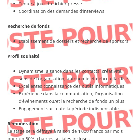
Tenue à jour du fichier presse
Coordination des demandes d’interviews
Recherche de fonds
Établissement de dossiers et recherche de sponsors
Profil souhaité
Dynamisme, aisance dans les contacts, créativité,
sens de l’organisation, autonomie et débrouillardise
Excellentes connaissance des outils informatiques
Expérience dans la communication, l’organisation
d’événements ou/et la recherche de fonds un plus
Engagement sur toute la période indispensable
Rémunération
Le stage sera défrayé à raison de 1’000 francs par mois
pour un 50%, charges sociales incluses.