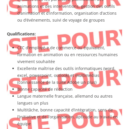
animations et des interventions, gestion des outils
d’animation et d’information, organisation d’actions
ou d’événements, suivi de voyage de groupes
Qualifications:
CFC d’employé-e de commerce ou équivalent,
formation en animation ou en ressources humaines
vivement souhaitée
Excellente maîtrise des outils informatiques (word,
excel, powerpoint, outlook) et multimédias
(connaissance de la suite Adobe un plus)
Bonne capacité de rédaction
Langue maternelle française, allemand ou autres
langues un plus
Multitâche, bonne capacité d’intégration, sens de
l’initiative et de l’organisation, aptitude au travail en
équipe