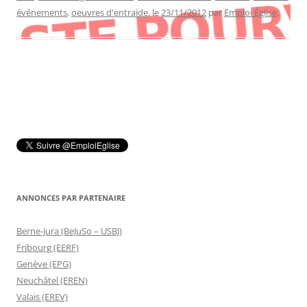
événements
,
oeuvres d'entraide
, le
23/11/2012
par
Emploi Église
.
ANNONCES PAR PARTENAIRE
Berne-Jura (BeJuSo – USBJ)
Fribourg (EERF)
Genève (EPG)
Neuchâtel (EREN)
Valais (EREV)