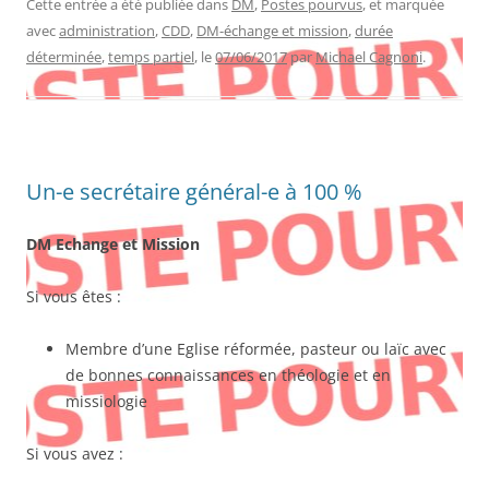
Cette entrée a été publiée dans
DM
,
Postes pourvus
, et marquée
avec
administration
,
CDD
,
DM-échange et mission
,
durée
déterminée
,
temps partiel
, le
07/06/2017
par
Michael Cagnoni
.
Un-e secrétaire général-e à 100 %
DM Echange et Mission
Si vous êtes :
Membre d’une Eglise réformée, pasteur ou laïc avec
de bonnes connaissances en théologie et en
missiologie
Si vous avez :