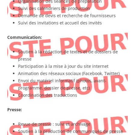
Organisation des séances de préparation
Suivi des calendriers de production
Demande de devis et recherche de fournisseurs
Suivi des invitations et accueil des invités
Communication:
Soutien à la rédaction de textes et de dossiers de
presse
Participation à la mise à jour du site internet
Animation des réseaux sociaux (Facebook, Twitter)
Envoi du matériel informatif (photos, avant-
programme, dossier de presse, etc)
Coordination des traductions
Presse:
Revue de presse : suivi et archivage
Soutien à la production de communiqués de presse