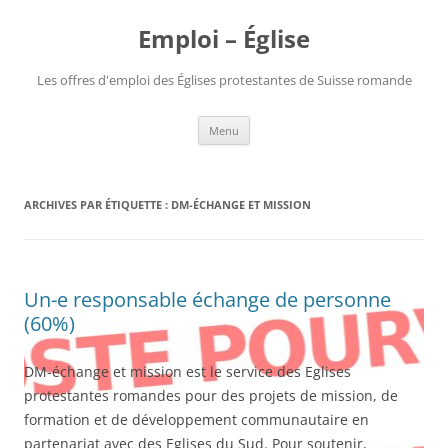
Aller
au
Emploi – Église
contenu
Les offres d'emploi des Églises protestantes de Suisse romande
Menu
ARCHIVES PAR ÉTIQUETTE :
DM-ÉCHANGE ET MISSION
Un-e responsable échange de personne
(60%)
DM-échange et mission est le service des Eglises
protestantes romandes pour des projets de mission, de
formation et de développement communautaire en
partenariat avec des Eglises du Sud. Pour soutenir,