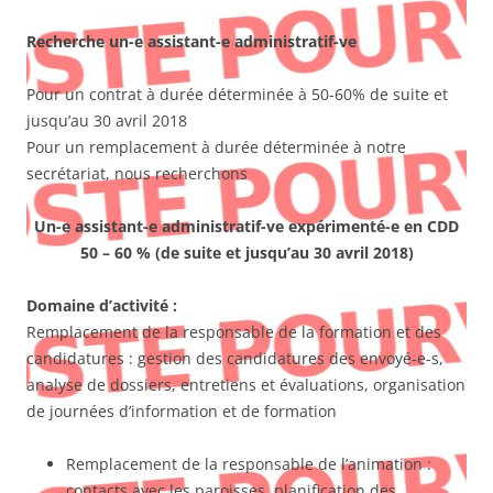
Recherche un-e assistant-e administratif-ve
Pour un contrat à durée déterminée à 50-60% de suite et
jusqu’au 30 avril 2018
Pour un remplacement à durée déterminée à notre
secrétariat, nous recherchons
Un-e assistant-e administratif-ve expérimenté-e en CDD
50 – 60 %
(de suite et jusqu’au 30 avril 2018)
Domaine d’activité :
Remplacement de la responsable de la formation et des
candidatures : gestion des candidatures des envoyé-e-s,
analyse de dossiers, entretiens et évaluations, organisation
de journées d’information et de formation
Remplacement de la responsable de l’animation :
contacts avec les paroisses, planification des