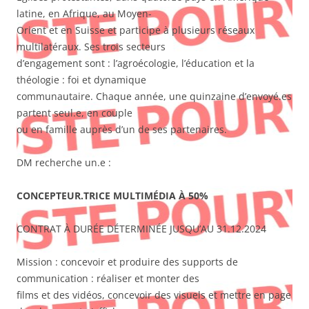
latine, en Afrique, au Moyen-
Orient et en Suisse et participe à plusieurs réseaux
multilatéraux. Ses trois secteurs
d’engagement sont : l’agroécologie, l’éducation et la
théologie : foi et dynamique
communautaire. Chaque année, une quinzaine d’envoyé.es
partent seul.e, en couple
ou en famille auprès d’un de ses partenaires.
DM recherche un.e :
CONCEPTEUR.TRICE MULTIMÉDIA À 50%
CONTRAT À DURÉE DÉTERMINÉE JUSQU’AU 31.12.2024
Mission : concevoir et produire des supports de
communication : réaliser et monter des
films et des vidéos, concevoir des visuels et mettre en page