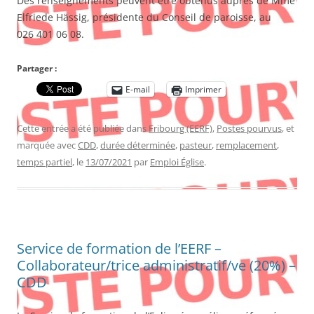
Des renseignements peuvent être obtenus auprès de Mme
Elfriede Hässig, présidente du Conseil de paroisse, au
026 401 06 08.
Partager :
E-mail
Imprimer
Cette entrée a été publiée dans
Fribourg (EERF)
,
Postes pourvus
, et
marquée avec
CDD
,
durée déterminée
,
pasteur
,
remplacement
,
temps partiel
, le
13/07/2021
par
Emploi Église
.
Service de formation de l’EERF –
Collaborateur/trice administratif/ve (20%) –
CDD