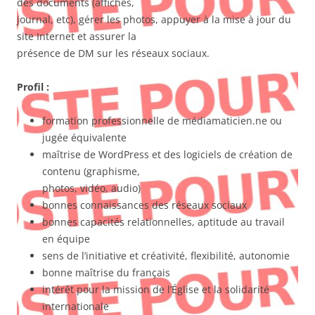
des documents (affiches,
journal, etc), gérer les photos, appuyer à la mise à jour du
site Internet et assurer la
présence de DM sur les réseaux sociaux.
Profil :
formation professionnelle de médiamaticien.ne ou
jugée équivalente
maîtrise de WordPress et des logiciels de création de
contenu (graphisme,
photos, vidéo, audio)
bonnes connaissances des réseaux sociaux
bonnes capacités relationnelles, aptitude au travail
en équipe
sens de l’initiative et créativité, flexibilité, autonomie
bonne maîtrise du français
intérêt pour la mission de l’Église et la solidarité
internationale