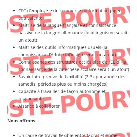
CFC d’employé-e de commerce ou formation jugée
équivalente
Maîtrise de la langue française et connaissance
passive de la langue allemande (le bilinguisme serait
un atout)
Maîtrise des outils informatiques usuels (la
connaissance d’Adobe InDesign serait un atout)
Connaissance des structures ecclésiales de l’EERF (la
connaissance de la catéchèse scolaire serait un atout)
Savoir faire preuve de flexibilité (2-3x par année des
samedis, périodes plus ou moins chargées)
Capacité à travailler de façon autonome et
responsable
Aisance à collaborer
Nous offrons :
Un cadre de travail flexible entre Morat et Home