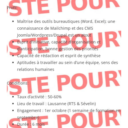
Profil:
Maîtrise des outils bureautiques (Word, Excel); une
connaissance de Mailchimp et des CMS
Joomla/Wordpress/Drupal est un atout
Esprit d’initiative, capacité d’organisation et
d’anticipation, bonne gestion des priorités
Capacité de rédaction et esprit de synthèse
Aptitudes à travailler au sein d’une équipe, sens des
relations humaines
Conditions:
Taux d’activité : 50-60%
Lieu de travail : Lausanne (RTS & Sévelin)
Engagement : 1er octobre (1 semaine de formation en
septembre)
Durée : 6 mois