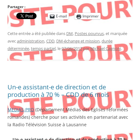
Partager :
E-mail
Imprimer
Cette entrée a été publiée dans
DM
,
Postes pourvus
, et marquée
avec
administration
,
CDD
,
DM-échange et mission
,
durée
déterminée
,
temps partiel
, le
07/06/2017
par
Michael Cagnoni
.
Un-e assistant-e de direction et de
production à 70 % – CDD de 6 mois
MEDIAS-PRO
(Département Médias des Eglises réformées
romandes) cherche pour ses activités en partenariat avec
la Radio Télévision Suisse à Lausanne
Un-e assistant-e de direction et de production à 70 %