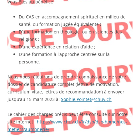
Vous êtes au bénéfice :
Du CAS en accompagnement spirituel en milieu de
santé, ou formation jugée équivalente ;
D’une formation en théologie, ou en sciences des
religions ;
D’une expérience en relation d’aide ;
D’une formation à l’approche centrée sur la
personne.
Nous nous réjouirons de prendre connaissance de votre
dossier de candidature complet (lettre de motivation,
curriculum vitae, lettres de recommandation) à envoyer
jusqu’au 15 mars 2023 à:
Sophie.Pointet@chuv.ch
Le cahier des charges précis peut être consulté sur notre
site internet :
https://www.chuv.ch/fr/dso/dso-home/nos-
metiers/aumonerie/