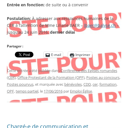
Entrée en fonction:
de suite ou à convenir
Postulation:
À adresser aux ressources humaines de la
CER à l’attention de Mme Liliane BAER –
lbaer@balyse.ch
–
jusqu’au 24 juin 2016,
dernier délai
Partager :
E-mail
Imprimer
Cette entrée a été publiée dans
Conférence des Eglises romandes
(CER)
,
Office Protestant de la Formation (OPF)
,
Postes au concours
,
Postes pourvus
, et marquée avec
bénévoles
,
CDD
,
cer
,
formation
,
OPF
,
temps partiel
, le
17/06/2016
par
Emploi Église
.
Chargé-e de communication et