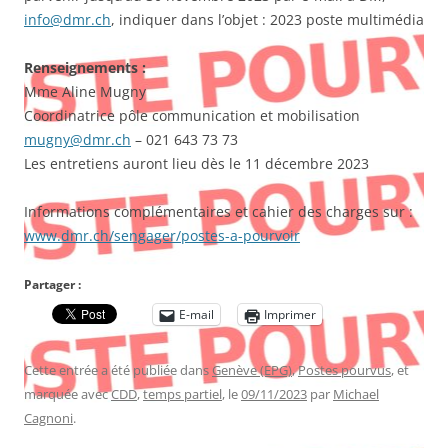
info@dmr.ch
, indiquer dans l’objet : 2023 poste multimédia
Renseignements :
Mme Aline Mugny
Coordinatrice pôle communication et mobilisation
mugny@dmr.ch
– 021 643 73 73
Les entretiens auront lieu dès le 11 décembre 2023
Informations complémentaires et cahier des charges sur :
www.dmr.ch/sengager/postes-a-pourvoir
Partager :
E-mail
Imprimer
Cette entrée a été publiée dans
Genève (EPG)
,
Postes pourvus
, et
marquée avec
CDD
,
temps partiel
, le
09/11/2023
par
Michael
Cagnoni
.