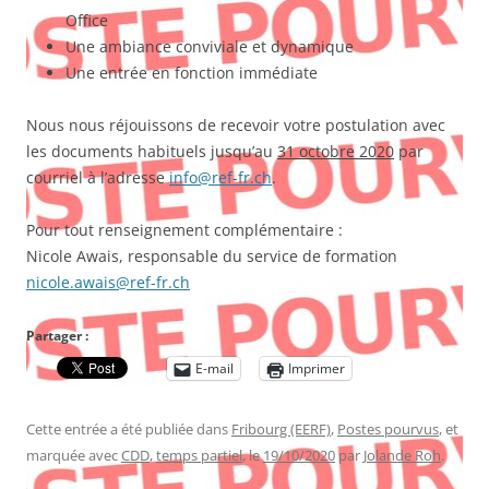
Office
Une ambiance conviviale et dynamique
Une entrée en fonction immédiate
Nous nous réjouissons de recevoir votre postulation avec
les documents habituels jusqu’au
31 octobre 2020
par
courriel à l’adresse
info@ref-fr.ch
.
Pour tout renseignement complémentaire :
Nicole Awais, responsable du service de formation
nicole.awais@ref-fr.ch
Partager :
E-mail
Imprimer
Cette entrée a été publiée dans
Fribourg (EERF)
,
Postes pourvus
, et
marquée avec
CDD
,
temps partiel
, le
19/10/2020
par
Jolande Roh
.