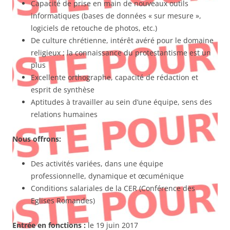
Capacité de prise en main de nouveaux outils
informatiques (bases de données « sur mesure »,
logiciels de retouche de photos, etc.)
De culture chrétienne, intérêt avéré pour le domaine
religieux ; la connaissance du protestantisme est un
plus
Excellente orthographe, capacité de rédaction et
esprit de synthèse
Aptitudes à travailler au sein d’une équipe, sens des
relations humaines
Nous offrons:
Des activités variées, dans une équipe
professionnelle, dynamique et œcuménique
Conditions salariales de la CER (Conférence des
Eglises Romandes)
Entrée en fonctions :
le 19 juin 2017