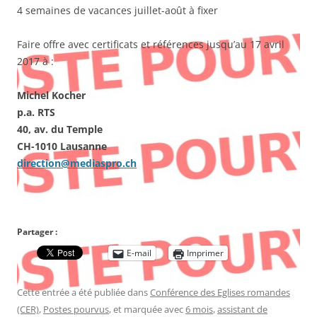
4 semaines de vacances juillet-août à fixer
Faire offre avec certificats et références jusqu’au 17 avril
2017 à :
Michel Kocher
p.a. RTS
40, av. du Temple
CH-1010 Lausanne
direction@mediaspro.ch
Partager :
E-mail
Imprimer
Cette entrée a été publiée dans
Conférence des Eglises romandes
(CER)
,
Postes pourvus
, et marquée avec
6 mois
,
assistant de