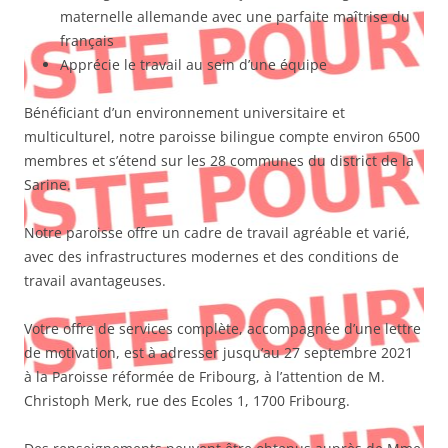
maternelle allemande avec une parfaite maîtrise du
français
Apprécie le travail au sein d’une équipe
Bénéficiant d’un environnement universitaire et
multiculturel, notre paroisse bilingue compte environ 6500
membres et s’étend sur les 28 communes du district de la
Sarine.
Notre paroisse offre un cadre de travail agréable et varié,
avec des infrastructures modernes et des conditions de
travail avantageuses.
Votre offre de services complète, accompagnée d’une lettre
de motivation, est à adresser jusqu’au 27 septembre 2021
à la Paroisse réformée de Fribourg, à l’attention de M.
Christoph Merk, rue des Ecoles 1, 1700 Fribourg.