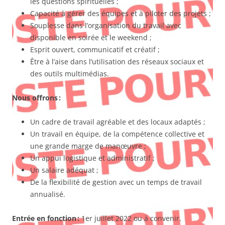
les questions spirituelles ;
Capacité à gérer des équipes et à piloter des projets ;
Souplesse dans l’organisation du travail avec
disponible en soirée et le weekend ;
Esprit ouvert, communicatif et créatif ;
Être à l’aise dans l’utilisation des réseaux sociaux et
des outils multimédias.
Nous offrons :
Un cadre de travail agréable et des locaux adaptés ;
Un travail en équipe, de la compétence collective et
une grande marge de manœuvre ;
Un appui logistique et administratif ;
Un salaire adéquat ;
De la flexibilité de gestion avec un temps de travail
annualisé.
Entrée en fonction :
1er juillet 2022 ou à convenir.