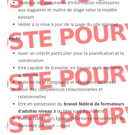
Produire les documents d’information nécessaires
aux stagiaires et maître de stage selon le modèle
existant
Veiller à la mise à jour de la page du site Internet
Profil:
Avoir un intérêt particulier pour la planification et la
coordination
Etre capable de travailler en équipe et de manière
autonome
Maîtrise de la complexité et résistance au stress
Avoir des compétences rédactionnelles et
relationnelles
Etre en possession du
brevet fédéral de formateurs
d’adultes niveau 3
ou titre jugé équivalent
Connaissance des Eglises réformées romandes et du
ministère pastoral – atout