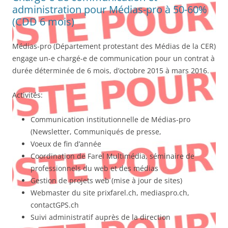
administration pour Médias-pro à 50-60%
(CDD 6 mois)
Médias-pro (Département protestant des Médias de la CER)
engage un-e chargé-e de communication pour un contrat à
durée déterminée de 6 mois, d’octobre 2015 à mars 2016.
Activités:
Communication institutionnelle de Médias-pro
(Newsletter, Communiqués de presse,
Voeux de fin d’année
Coordination de Farel Multimédia, séminaire de
professionnels du web et des médias
Gestion de projets web (mise à jour de sites)
Webmaster du site prixfarel.ch, mediaspro.ch,
contactGPS.ch
Suivi administratif auprès de la direction