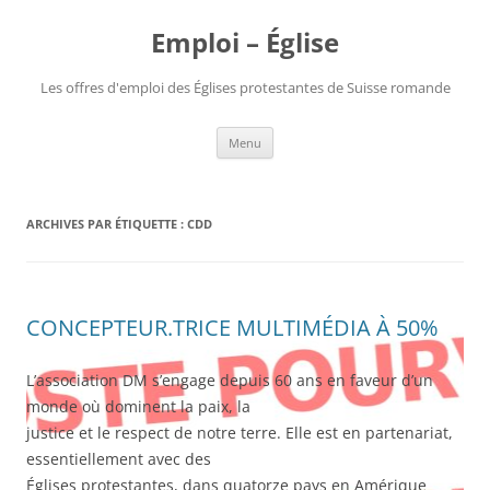
Aller
au
Emploi – Église
contenu
Les offres d'emploi des Églises protestantes de Suisse romande
Menu
ARCHIVES PAR ÉTIQUETTE :
CDD
CONCEPTEUR.TRICE MULTIMÉDIA À 50%
L’association DM s’engage depuis 60 ans en faveur d’un
monde où dominent la paix, la
justice et le respect de notre terre. Elle est en partenariat,
essentiellement avec des
Églises protestantes, dans quatorze pays en Amérique