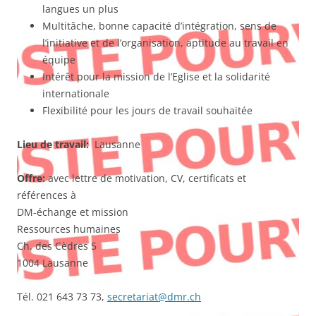
langues un plus
Multitâche, bonne capacité d’intégration, sens de
l’initiative et de l’organisation, aptitude au travail en
équipe
Intérêt pour la mission de l’Eglise et la solidarité
internationale
Flexibilité pour les jours de travail souhaitée
Lieu de travail:
Lausanne
Offre:
avec lettre de motivation, CV, certificats et
références à
DM-échange et mission
Ressources humaines
Ch. des Cèdres 5
1004 Lausanne
Tél. 021 643 73 73,
secretariat@dmr.ch