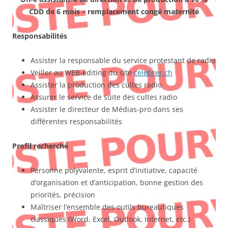
CDD de 6 mois – remplacement congé maternité
Responsabilités
Assister la responsable du service protestant de radio
Veiller au WEB-editing du site
celebrer.ch
Assister la production des cultes radio
Assurer le service de suite des cultes radio
Assister le directeur de Médias-pro dans ses
différentes responsabilités
Profil recherché
Personne polyvalente, esprit d’initiative, capacité
d’organisation et d’anticipation, bonne gestion des
priorités, précision
Maîtriser l’ensemble des outils bureautiques
classiques (Word, Excel, Outlook, Internet, etc.)