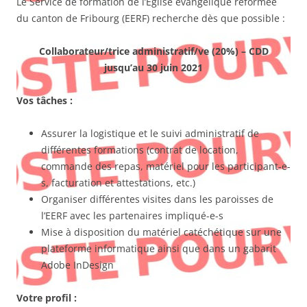
Le Service de formation de l’Eglise évangélique réformée
du canton de Fribourg (EERF) recherche dès que possible :
Collaborateur/trice administratif/ve (20%) – CDD
jusqu’au 30 juin 2021
Vos tâches :
Assurer la logistique et le suivi administratif de
différentes formations (contrat de location,
commande des repas, matériel pour les participant-e-
s, facturation et attestations, etc.)
Organiser différentes visites dans les paroisses de
l’EERF avec les partenaires impliqué-e-s
Mise à disposition du matériel catéchétique sur une
plateforme informatique ainsi que dans un gabarit
Adobe InDesign
Votre profil :