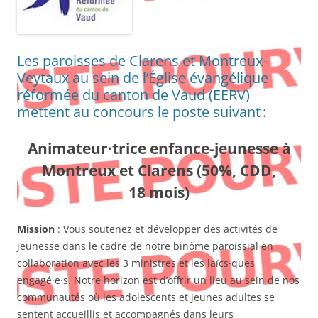
Les paroisses de Clarens et Montreux-
Veytaux au sein de l’Église évangélique
réformée du canton de Vaud (EERV)
mettent au concours le poste suivant :
Animateur·trice enfance-jeunesse à
Montreux et Clarens (50%, CDD,
18 mois)
Mission
: Vous soutenez et développer des activités de
jeunesse dans le cadre de notre binôme paroissial en
collaboration avec les 3 ministres et les laïcs·ques
engagé·e·s. Notre horizon est d’offrir un lieu au sein de nos
communautés où les adolescents et jeunes adultes se
sentent accueillis et accompagnés dans leurs