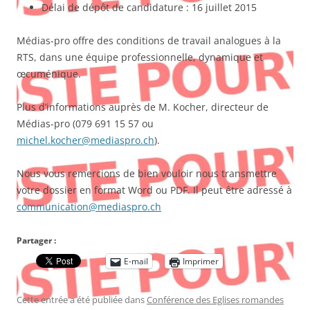
Délai de dépôt de candidature : 16 juillet 2015
Médias-pro offre des conditions de travail analogues à la
RTS, dans une équipe professionnelle, dynamique et
œcuménique.
Plus d’informations auprès de M. Kocher, directeur de
Médias-pro (079 691 15 57 ou
michel.kocher@mediaspro.ch
).
Nous vous remercions de bien vouloir nous transmettre
votre dossier en format Word ou PDF. Il peut être adressé à
communication@mediaspro.ch
Partager :
E-mail
Imprimer
Cette entrée a été publiée dans
Conférence des Eglises romandes