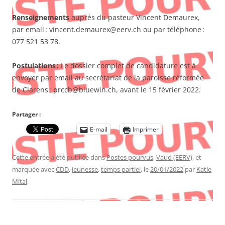
Renseignements
auprès du pasteur Vincent Demaurex,
par email : vincent.demaurex@eerv.ch ou par téléphone :
077 521 53 78.
Postulations :
Le dossier complet de candidature est à
envoyer par email au secrétariat de la paroisse réformée
de Clarens : prccb@bluewin.ch, avant le 15 février 2022.
Partager :
E-mail
Imprimer
Cette entrée a été publiée dans
Postes pourvus
,
Vaud (EERV)
, et
marquée avec
CDD
,
jeunesse
,
temps partiel
, le
20/01/2022
par
Katie
Mital
.