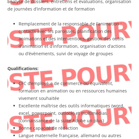
analyse de dossiers, entretiens et évaluations, organisation
de journées d’information et de formation
Remplacement de la responsable de l’animation :
contacts avec les paroisses, planification des
animations et des interventions, gestion des outils
d’animation et d’information, organisation d’actions
ou d’événements, suivi de voyage de groupes
Qualifications:
CFC d’employé-e de commerce ou équivalent,
formation en animation ou en ressources humaines
vivement souhaitée
Excellente maîtrise des outils informatiques (word,
excel, powerpoint, outlook) et multimédias
(connaissance de la suite Adobe un plus)
Bonne capacité de rédaction
Langue maternelle française, allemand ou autres