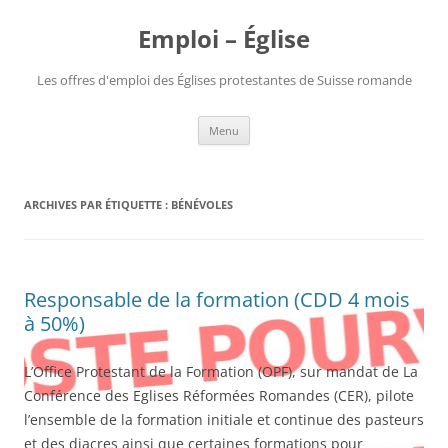
Aller
au
Emploi – Église
contenu
Les offres d'emploi des Églises protestantes de Suisse romande
Menu
ARCHIVES PAR ÉTIQUETTE :
BÉNÉVOLES
Responsable de la formation (CDD 4 mois
à 50%)
L’Office Protestant de la Formation (OPF), sur mandat de La
Conférence des Eglises Réformées Romandes (CER), pilote
l’ensemble de la formation initiale et continue des pasteurs
et des diacres ainsi que certaines formations pour