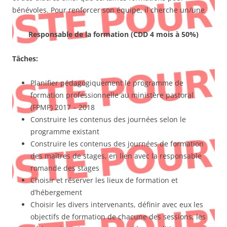
bénévoles. Pour renforcer son équipe, il cherche un/une
Responsable de la formation (
CDD 4 mois à 50%)
Tâches:
Planifier pédagogiquement le programme de
formation professionnelle au ministère pastoral
(FPMP) 2017 – 2018
Construire les contenus des journées selon le
programme existant
Construire les contenus des journées de formation
des maîtres de stages, en lien avec la responsable
romande des stages
Choisir et réserver les lieux de formation et
d’hébergement
Choisir les divers intervenants, définir avec eux les
objectifs de formation de chacune des sessions, les