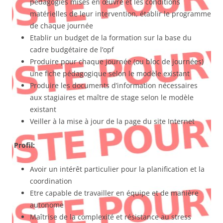
pédagogies mises en œuvre et les conditions
matérielles de leur intervention, établir le programme
de chaque journée
Etablir un budget de la formation sur la base du
cadre budgétaire de l’opf
Produire pour chaque journée (ou bloc de journées)
une fiche pédagogique selon le modèle existant
Produire les documents d’information nécessaires
aux stagiaires et maître de stage selon le modèle
existant
Veiller à la mise à jour de la page du site Internet
Profil:
Avoir un intérêt particulier pour la planification et la
coordination
Etre capable de travailler en équipe et de manière
autonome
Maîtrise de la complexité et résistance au stress