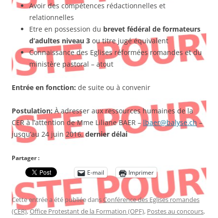
Avoir des compétences rédactionnelles et
relationnelles
Etre en possession du
brevet fédéral de formateurs
d’adultes niveau 3
ou titre jugé équivalent
Connaissance des Eglises réformées romandes et du
ministère pastoral – atout
Entrée en fonction:
de suite ou à convenir
Postulation:
À adresser aux ressources humaines de la
CER à l’attention de Mme Liliane BAER –
lbaer@balyse.ch
–
jusqu’au 24 juin 2016,
dernier délai
Partager :
E-mail
Imprimer
Cette entrée a été publiée dans
Conférence des Eglises romandes
(CER)
,
Office Protestant de la Formation (OPF)
,
Postes au concours
,