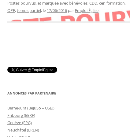
Postes pourvus
, et marquée avec
bénévoles
,
CDD
,
cer
,
formation
,
OPF
,
temps partiel
, le
17/06/2016
par
Emploi Église
.
ANNONCES PAR PARTENAIRE
Berne-Jura (BeJuSo – USBJ)
Fribourg (EERF)
Genève (EPG)
Neuchâtel (EREN)