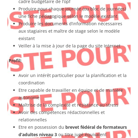
cadre budgétaire de l’opf
Produire pour chaque journée (ou bloc de journées)
une fiche pédagogique selon le modèle existant
Produire les documents d’information nécessaires
aux stagiaires et maître de stage selon le modèle
existant
Veiller à la mise à jour de la page du site Internet
Profil:
Avoir un intérêt particulier pour la planification et la
coordination
Etre capable de travailler en équipe et de manière
autonome
Maîtrise de la complexité et résistance au stress
Avoir des compétences rédactionnelles et
relationnelles
Etre en possession du
brevet fédéral de formateurs
d’adultes niveau 3
ou titre jugé équivalent