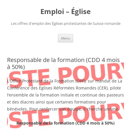
Aller
au
Emploi – Église
contenu
Les offres d'emploi des Églises protestantes de Suisse romande
Menu
Responsable de la formation (CDD 4 mois
à 50%)
L’Office Protestant de la Formation (OPF), sur mandat de La
Conférence des Eglises Réformées Romandes (CER), pilote
l’ensemble de la formation initiale et continue des pasteurs
et des diacres ainsi que certaines formations pour
bénévoles. Pour renforcer son équipe, il cherche un/une
Responsable de la formation (
CDD 4 mois à 50%)