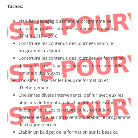
Tâches:
Planifier pédagogiquement le programme de
formation professionnelle au ministère pastoral
(FPMP) 2017 – 2018
Construire les contenus des journées selon le
programme existant
Construire les contenus des journées de formation
des maîtres de stages, en lien avec la responsable
romande des stages
Choisir et réserver les lieux de formation et
d’hébergement
Choisir les divers intervenants, définir avec eux les
objectifs de formation de chacune des sessions, les
pédagogies mises en œuvre et les conditions
matérielles de leur intervention, établir le programme
de chaque journée
Etablir un budget de la formation sur la base du