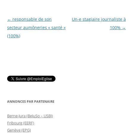
Navigation
←
responsable de son
Un-e stagiaire journaliste à
des
secteur aumôneries « santé »
100%
→
articles
(100%)
ANNONCES PAR PARTENAIRE
Berne-Jura (BeJuSo – USBJ)
Fribourg (EERF)
Genève (EPG)