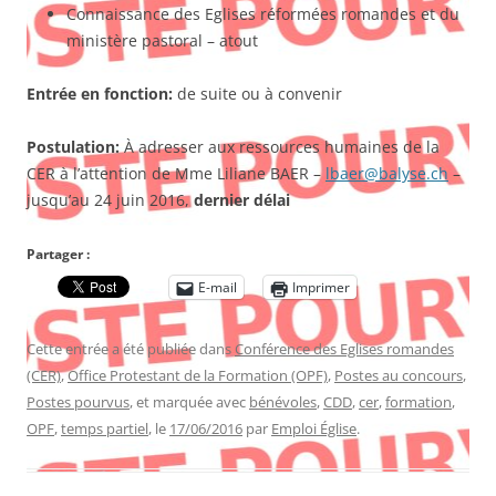
Connaissance des Eglises réformées romandes et du
ministère pastoral – atout
Entrée en fonction:
de suite ou à convenir
Postulation:
À adresser aux ressources humaines de la
CER à l’attention de Mme Liliane BAER –
lbaer@balyse.ch
–
jusqu’au 24 juin 2016,
dernier délai
Partager :
E-mail
Imprimer
Cette entrée a été publiée dans
Conférence des Eglises romandes
(CER)
,
Office Protestant de la Formation (OPF)
,
Postes au concours
,
Postes pourvus
, et marquée avec
bénévoles
,
CDD
,
cer
,
formation
,
OPF
,
temps partiel
, le
17/06/2016
par
Emploi Église
.