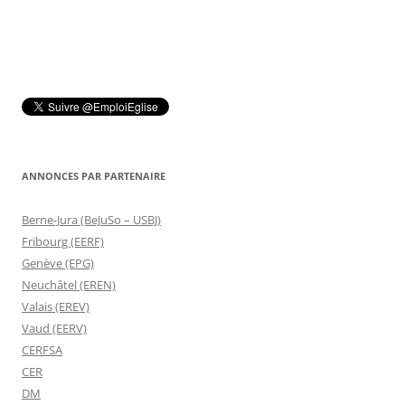
ANNONCES PAR PARTENAIRE
Berne-Jura (BeJuSo – USBJ)
Fribourg (EERF)
Genève (EPG)
Neuchâtel (EREN)
Valais (EREV)
Vaud (EERV)
CERFSA
CER
DM