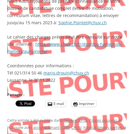
Nous nous réjouirons de prendre connaissance de votre
dossier de candidature complet (lettre de motivation,
curriculum vitae, lettres de recommandation) à envoyer
jusqu’au 15 mars 2023 à:
Sophie.Pointet@chuv.ch
Le cahier des charges précis peut être consulté sur notre
site internet :
https://www.chuv.ch/fr/dso/dso-home/nos-
metiers/aumonerie/
Coordonnées pour informations :
Tél 021/314 50 46
mario.drouin@chuv.ch
Lausanne, le 30.11.2022
Partager :
E-mail
Imprimer
Cette entrée a été publiée dans
Genève (EPG)
,
Postes pourvus
, et
marquée avec
accompagnant
,
CDD
,
CHUV
,
hôpital
,
temps partiel
, le