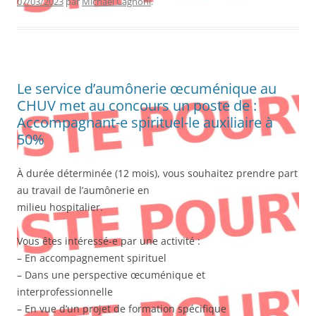
07/03/2023
par
Michael Cagnoni
.
Le service d’aumônerie œcuménique au
CHUV met au concours un poste de :
Accompagnant-e spirituel-le auxiliaire à
50%
À durée déterminée (12 mois), vous souhaitez prendre part
au travail de l’aumônerie en
milieu hospitalier.
Vous êtes intéressé-e par une activité :
– En accompagnement spirituel
– Dans une perspective œcuménique et
interprofessionnelle
– En vue d’un projet de formation spécifique