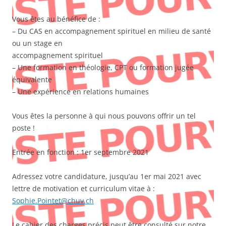
Vous êtes au bénéfice de :
– Du CAS en accompagnement spirituel en milieu de santé
ou un stage en
accompagnement spirituel
– Une formation en théologie, CPT ou formation jugée
équivalente
– Une expérience en relations humaines
Vous êtes la personne à qui nous pouvons offrir un tel
poste !
Entrée en fonction : 1er septembre 2021
Adressez votre candidature, jusqu’au 1er mai 2021 avec
lettre de motivation et curriculum vitae à :
Sophie.Pointet@chuv.ch
Le cahier des charges précis peut être consulté sur notre