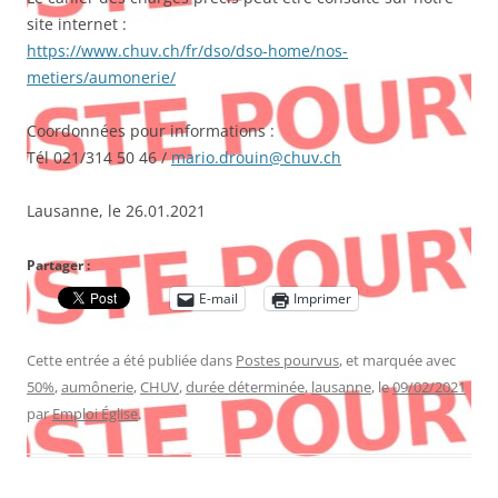
site internet :
https://www.chuv.ch/fr/dso/dso-home/nos-
metiers/aumonerie/
Coordonnées pour informations :
Tél 021/314 50 46 /
mario.drouin@chuv.ch
Lausanne, le 26.01.2021
Partager :
E-mail
Imprimer
Cette entrée a été publiée dans
Postes pourvus
, et marquée avec
50%
,
aumônerie
,
CHUV
,
durée déterminée
,
lausanne
, le
09/02/2021
par
Emploi Église
.