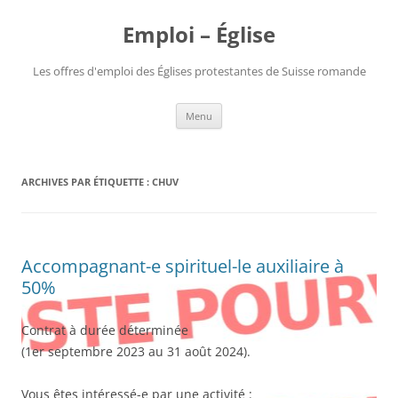
Aller
au
Emploi – Église
contenu
Les offres d'emploi des Églises protestantes de Suisse romande
Menu
ARCHIVES PAR ÉTIQUETTE :
CHUV
Accompagnant-e spirituel-le auxiliaire à
50%
Contrat à durée déterminée
(1er septembre 2023 au 31 août 2024).
Vous êtes intéressé-e par une activité :