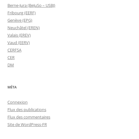
Berne-Jura (BeJuSo – USBJ)
Fribourg (EERF)
Genève (EPG)
Neuchâtel (EREN)
Valais (EREV)
Vaud (EERV)
CERFSA
CER
DM
MÉTA
Connexion
Flux des publications
Flux des commentaires
Site de WordPress-FR