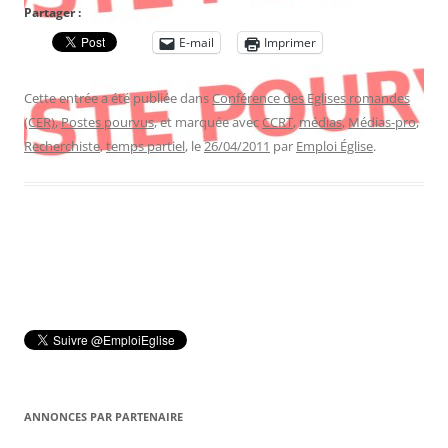
Partager :
E-mail
Imprimer
Cette entrée a été publiée dans
Conférence des Eglises romandes
(CER)
,
Postes pourvus
, et marquée avec
CCRT
,
médias
,
Médias-pro
,
Recherchiste
,
temps partiel
, le
26/04/2011
par
Emploi Église
.
ANNONCES PAR PARTENAIRE