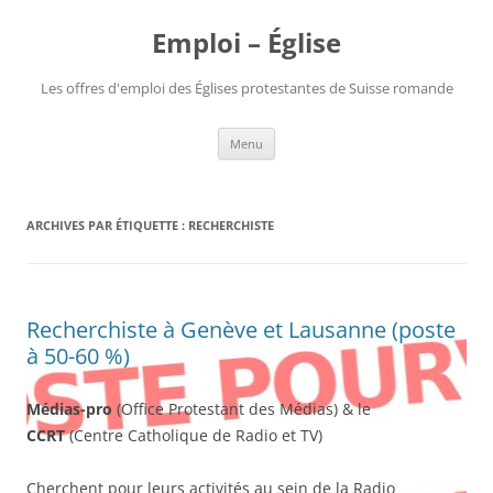
Aller
au
Emploi – Église
contenu
Les offres d'emploi des Églises protestantes de Suisse romande
Menu
ARCHIVES PAR ÉTIQUETTE :
RECHERCHISTE
Recherchiste à Genève et Lausanne (poste
à 50-60 %)
Médias-pro
(Office Protestant des Médias) & le
CCRT
(Centre Catholique de Radio et TV)
Cherchent pour leurs activités au sein de la Radio