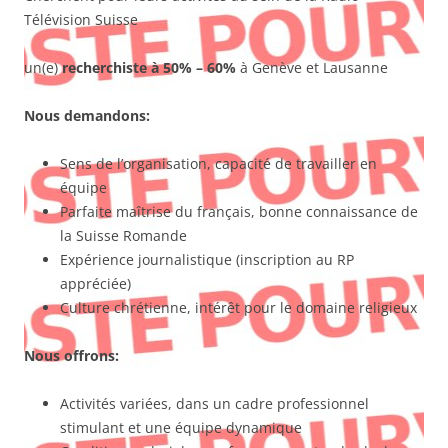
Télévision Suisse
un(e)
recherchiste
à 50% – 60%
à Genève et Lausanne
Nous demandons:
Sens de l’organisation, capacité de travailler en
équipe
Parfaite maîtrise du français, bonne connaissance de
la Suisse Romande
Expérience journalistique (inscription au RP
appréciée)
Culture chrétienne, intérêt pour le domaine religieux
Nous offrons:
Activités variées, dans un cadre professionnel
stimulant et une équipe dynamique