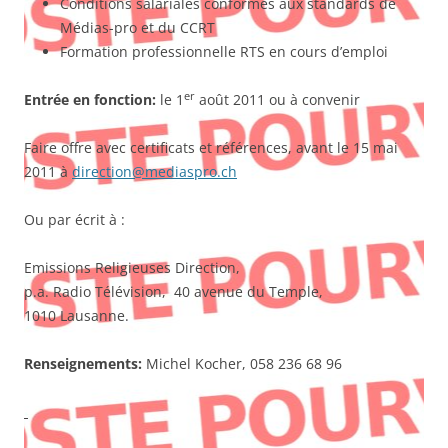
Conditions salariales conformes aux standards de
Médias-pro et du CCRT
Formation professionnelle RTS en cours d’emploi
er
Entrée en fonction:
le 1
août 2011 ou à convenir
Faire offre avec certificats et références, avant le 15 mai
2011 à
direction@mediaspro.ch
Ou par écrit à :
Emissions Religieuses Direction,
p.a. Radio Télévision, 40 avenue du Temple,
1010 Lausanne.
Renseignements:
Michel Kocher, 058 236 68 96