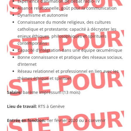
Expérience d’animation de débat radio-TV
Aisance relationnelle, goût pour la communication
Dynamisme et autonomie
Connaissance du monde religieux, des cultures
catholique et protestante; capacité à décrypter les
enjeux éthiques, philosophiques et spirituels
contemporains
Capacité d’intégration dans une équipe œcuménique
Bonne connaissance et pratique des réseaux sociaux,
d’Internet
Réseau relationnel et professionnel en lien avec les
thèmes éthique et spirituel
Salaire:
barème Impressum (13 mois)
Lieu de travail:
RTS à Genève
Entrée en fonction:
1er février 2020 ou à convenir