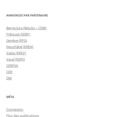
ANNONCES PAR PARTENAIRE
Berne-Jura (BeJuSo – USBJ)
Fribourg (EERF)
Genève (EPG)
Neuchâtel (EREN)
Valais (EREV)
Vaud (EERV)
CERFSA
CER
DM
MÉTA
Connexion
Flux des publications