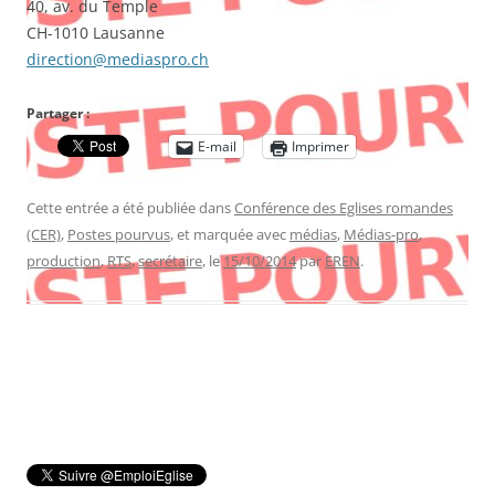
40, av. du Temple
CH-1010 Lausanne
direction@mediaspro.ch
Partager :
E-mail
Imprimer
Cette entrée a été publiée dans
Conférence des Eglises romandes
(CER)
,
Postes pourvus
, et marquée avec
médias
,
Médias-pro
,
production
,
RTS
,
secrétaire
, le
15/10/2014
par
EREN
.