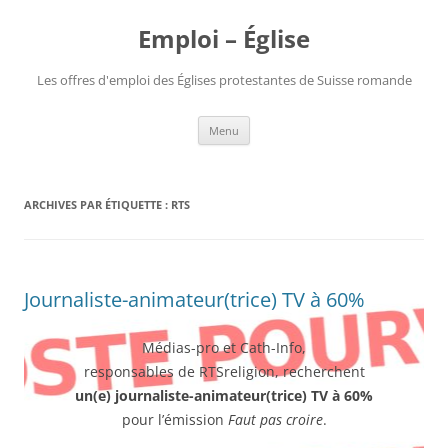
Aller
au
Emploi – Église
contenu
Les offres d'emploi des Églises protestantes de Suisse romande
Menu
ARCHIVES PAR ÉTIQUETTE :
RTS
Journaliste-animateur(trice) TV à 60%
Médias-pro et Cath-Info,
responsables de RTSreligion, recherchent
un(e) journaliste-animateur(trice) TV à 60%
pour l’émission
Faut pas croire
.