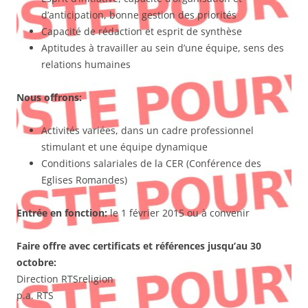
d’anticipation, bonne gestion des priorités
Capacité de rédaction et esprit de synthèse
Aptitudes à travailler au sein d’une équipe, sens des
relations humaines
Nous offrons:
Activités variées, dans un cadre professionnel
stimulant et une équipe dynamique
Conditions salariales de la CER (Conférence des
Eglises Romandes)
Entrée en fonction:
le 1 février 2015 ou à convenir
Faire offre avec certificats et références jusqu’au 30
octobre:
Direction RTSreligion
p.a. RTS