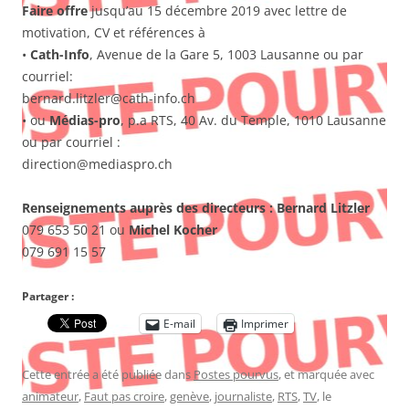
Faire offre
jusqu’au 15 décembre 2019 avec lettre de
motivation, CV et références à
•
Cath-Info
, Avenue de la Gare 5, 1003 Lausanne ou par
courriel:
bernard.litzler@cath-info.ch
• ou
Médias-pro
, p.a RTS, 40 Av. du Temple, 1010 Lausanne
ou par courriel :
direction@mediaspro.ch
Renseignements auprès des directeurs : Bernard Litzler
079 653 50 21 ou
Michel Kocher
079 691 15 57
Partager :
E-mail
Imprimer
Cette entrée a été publiée dans
Postes pourvus
, et marquée avec
animateur
,
Faut pas croire
,
genève
,
journaliste
,
RTS
,
TV
, le