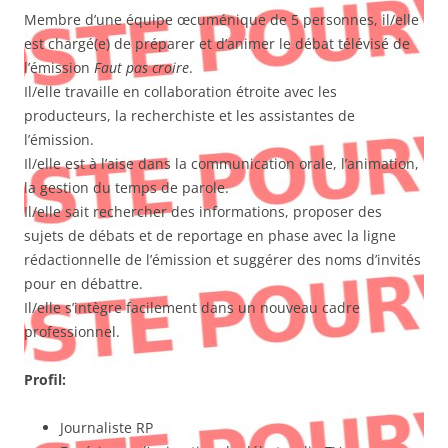
Membre d’une équipe œcuménique de 5 personnes, il/elle
est chargé(e) de préparer et d’animer le débat télévisé de
l’émission
Faut pas croire
.
Il/elle travaille en collaboration étroite avec les
producteurs, la recherchiste et les assistantes de
l’émission.
Il/elle est à l’aise dans la communication orale, l’animation,
la gestion du temps de parole.
Il/elle sait rechercher des informations, proposer des
sujets de débats et de reportage en phase avec la ligne
rédactionnelle de l’émission et suggérer des noms d’invités
pour en débattre.
Il/elle s’intègre facilement dans un nouveau cadre
professionnel.
Profil:
Journaliste RP