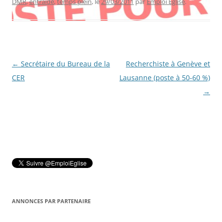
DMR
,
entraide
,
temps plein
, le
29/03/2011
par
Emploi Église
.
Navigation
←
Secrétaire du Bureau de la
Recherchiste à Genève et
des
CER
Lausanne (poste à 50-60 %)
articles
→
ANNONCES PAR PARTENAIRE