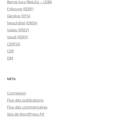
Berne-Jura (BeJuSo – USBJ)
Fribourg (EERF)
Genève (EPG)
Neuchâtel (EREN)
Valais (EREV)
Vaud (EERV)
CERFSA
CER
DM
MÉTA
Connexion
Flux des publications
Flux des commentaires
Site de WordPress-FR