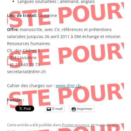
Langues souhaitées : allemand, anglais
Lieu de travail:
Lausanne
Offre:
manuscrite, avec CV, références et prétentions
salariales jusqu’au 26 avril 2011 à DM-échange et mission
Ressources humaines
Ch. des Cèdres 5
1004 Lausanne
+41 21 643 73 73
secretariat@dmr.ch
Cahier des charges sur :
www.dmr.ch
Partager :
E-mail
Imprimer
Cette entrée a été publiée dans
Postes pourvus
, et marquée avec