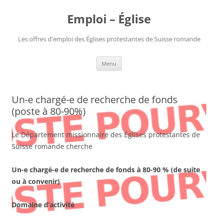
Aller
au
Emploi – Église
contenu
Les offres d'emploi des Églises protestantes de Suisse romande
Menu
Un-e chargé-e de recherche de fonds
(poste à 80-90%)
Le Département missionnaire des Églises protestantes de
Suisse romande cherche
Un-e chargé-e de recherche de fonds à 80-90 % (de suite
ou à convenir)
Domaine d’activité