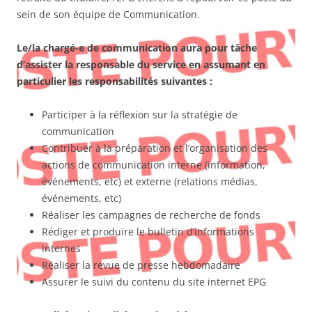
sein de son équipe de Communication.
Le/la chargé-e de communication aura pour tâche
d’assister la responsable du service en assumant en
particulier les responsabilités suivantes :
Participer à la réflexion sur la stratégie de
communication
Contribuer à la préparation et l’organisation des
actions de communication interne (information,
événements, etc) et externe (relations médias,
événements, etc)
Réaliser les campagnes de recherche de fonds
Rédiger et produire le bulletin d’informations
internes
Réaliser la revue de presse hebdomadaire
Assurer le suivi du contenu du site internet EPG