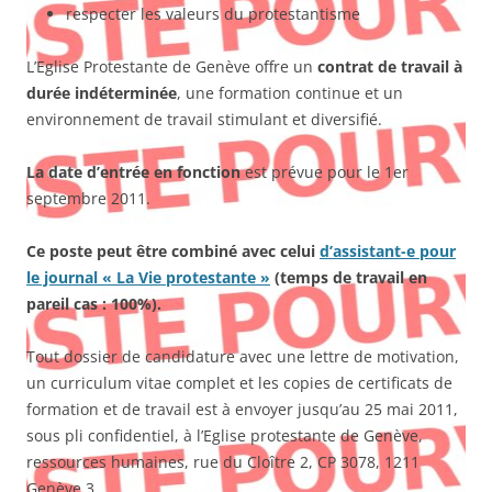
respecter les valeurs du protestantisme
L’Eglise Protestante de Genève offre un
contrat de travail à
durée indéterminée
, une formation continue et un
environnement de travail stimulant et diversifié.
La date d’entrée en fonction
est prévue pour le 1er
septembre 2011.
Ce poste peut être combiné avec celui
d’assistant-e pour
le journal « La Vie protestante »
(temps de travail en
pareil cas : 100%).
Tout dossier de candidature avec une lettre de motivation,
un curriculum vitae complet et les copies de certificats de
formation et de travail est à envoyer jusqu’au 25 mai 2011,
sous pli confidentiel, à l’Eglise protestante de Genève,
ressources humaines, rue du Cloître 2, CP 3078, 1211
Genève 3.