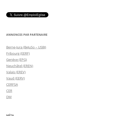
ANNONCES PAR PARTENAIRE
Berne-Jura (BeJuSo – USBJ)
Fribourg (EERF)
Genève (EPG)
Neuchâtel (EREN)
Valais (EREV)
Vaud (EERV)
CERFSA
CER
DM
MÉTA