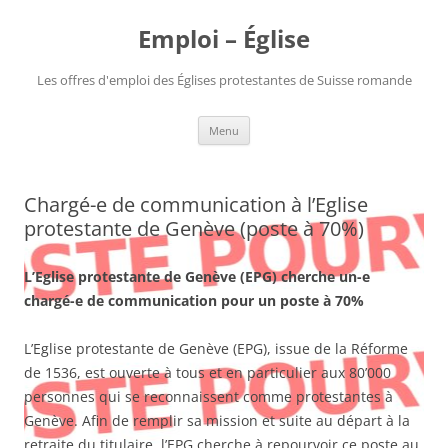
Aller
au
Emploi – Église
contenu
Les offres d'emploi des Églises protestantes de Suisse romande
Menu
Chargé-e de communication à l’Eglise
protestante de Genève (poste à 70%)
L’Eglise protestante de Genève (EPG) cherche un-e
chargé-e de communication pour un poste à 70%
L’Eglise protestante de Genève (EPG), issue de la Réforme
de 1536, est ouverte à tous et en particulier aux 80’000
personnes qui se reconnaissent comme protestantes à
Genève. Afin de remplir sa mission et suite au départ à la
retraite du titulaire, l’EPG cherche à repourvoir ce poste au