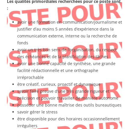
Les qualités primordiales recherchées pour ce poste sont
:
avoir une formation en communication/journalisme et
justifier d’au moins 5 années d’expérience dans la
communication externe, interne ou la recherche de
fonds
avoir un très bon sens de l’organisation, du respect
des échéances et de la planification des tâches
avoir une bonne capacité de synthèse, une grande
facilité rédactionnelle et une orthographe
irréprochable
être créatif, curieux, proactif et dynamique
savoir faire preuve d’une très grande rigueur et
précision et pouvoir travailler de manière autonome
posséder une bonne maîtrise des outils bureautiques
savoir gérer le stress
être disponible pour des horaires occasionnellement
irréguliers