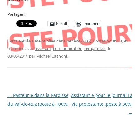
Partager :
E-mail
Imprimer
Cette entrée a été publiée dans
Genève (EPG)
,
Postes pourvus
, et
marquée avec
assistant
,
communication
,
temps plein
, le
03/05/2011
par
Michael Cagnoni
.
Navigation
←
Pasteur-e dans la Paroisse
Assistant-e pour le journal La
des
du Val-de-Ruz (poste à 100%)
Vie protestante (poste à 30%)
articles
→