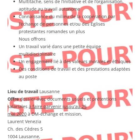
Multitâche, sens de l’initiative et de l’organisation,
aptitude au travail autonome
Connaissance du milieu de la coopération par
l’échange de personnes et/ou des Eglises
protestantes romandes un plus
Nous offrons
Un travail varié dans une petite équipe
multidisciplinaire
Un engagement lié à des valeurs morales et éthiques
Des conditions de travail et des prestations adaptées
au poste
Lieu de travail
Lausanne
Offre
dossier avec documents usuels et prétentions
salariales
à faire parvenir jusqu’au 25
mai 2020
à DM-échange et mission,
Laurent Venezia
Ch. des Cèdres 5
1004 Lausanne,