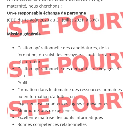
maternité, nous cherchons :
Un-e responsable échange de personne
(CDD du 1e août 2020 au 31 juillet 2021, à 60%)
Mission générale
Gestion opérationnelle des candidatures, de la
formation, du suivi des envoyé-e-s sur le terrain
et au retour
Gestion opérationnelle des demandes de voyages et
visa
Profil
Formation dans le domaine des ressources humaines
ou en formation d’adultes, ou
expériences/compétences jugées équivalentes
Minimum 3 ans d’expérience
Excellente maîtrise des outils informatiques
Bonnes compétences relationnelles