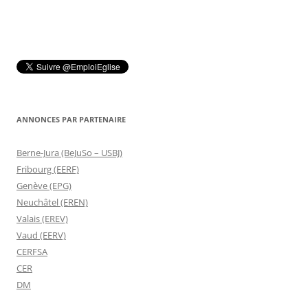
ANNONCES PAR PARTENAIRE
Berne-Jura (BeJuSo – USBJ)
Fribourg (EERF)
Genève (EPG)
Neuchâtel (EREN)
Valais (EREV)
Vaud (EERV)
CERFSA
CER
DM