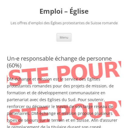
Aller
au
Emploi – Église
contenu
Les offres d'emploi des Églises protestantes de Suisse romande
Menu
Un-e responsable échange de personne
(60%)
DM-échange et mission est le service des Eglises
protestantes romandes pour des projets de mission, de
formation et de développement communautaire en
partenariat avec des Eglises du Sud. Pour soutenir,
renforcer ou découvrir le travail de son large réseau de
partenaires, DM-échange et mission propose plusieurs
types de séjours sur le terrain et en Suisse. Afin d’assurer
le remplacement de la titulaire durant son congé