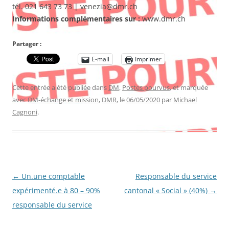
tél. 021 643 73 73 | venezia@dmr.ch
Informations complémentaires sur :
www.dmr.ch
Partager :
E-mail
Imprimer
Cette entrée a été publiée dans
DM
,
Postes pourvus
, et marquée
avec
DM-échange et mission
,
DMR
, le
06/05/2020
par
Michael
Cagnoni
.
Navigation
←
Un.une comptable
Responsable du service
des
expérimenté.e à 80 – 90%
cantonal « Social » (40%)
→
articles
responsable du service