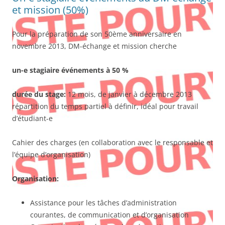
et mission (50%)
Pour la préparation de son 50ème anniversaire en
novembre 2013, DM-échange et mission cherche
un-e stagiaire événements à 50 %
durée du stage:
12 mois, de janvier à décembre 2013
répartition du temps partiel à définir, idéal pour travail
d’étudiant-e
Cahier des charges (en collaboration avec le responsable et
l’équipe d’organisation)
Organisation:
Assistance pour les tâches d’administration
courantes, de communication et d’organisation