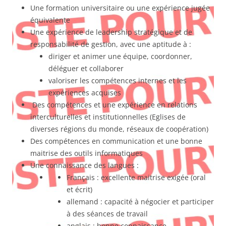
Une formation universitaire ou une expérience jugée
équivalente
Une expérience de leadership stratégique et de
responsabilité de gestion, avec une aptitude à :
diriger et animer une équipe, coordonner,
déléguer et collaborer
valoriser les compétences internes et les
expériences acquises
Des compétences et une expérience en relations
interculturelles et institutionnelles (Eglises de
diverses régions du monde, réseaux de coopération)
Des compétences en communication et une bonne
maitrise des outils informatiques
Une connaissance des langues :
Français : excellente maitrise exigée (oral
et écrit)
allemand : capacité à négocier et participer
à des séances de travail
anglais : bonne connaissance