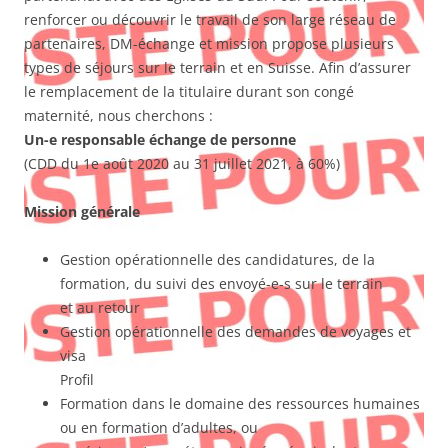
renforcer ou découvrir le travail de son large réseau de
partenaires, DM-échange et mission propose plusieurs
types de séjours sur le terrain et en Suisse. Afin d’assurer
le remplacement de la titulaire durant son congé
maternité, nous cherchons :
Un-e responsable échange de personne
(CDD du 1e août 2020 au 31 juillet 2021, à 60%)
Mission générale
Gestion opérationnelle des candidatures, de la
formation, du suivi des envoyé-e-s sur le terrain
et au retour
Gestion opérationnelle des demandes de voyages et
visa
Profil
Formation dans le domaine des ressources humaines
ou en formation d’adultes, ou