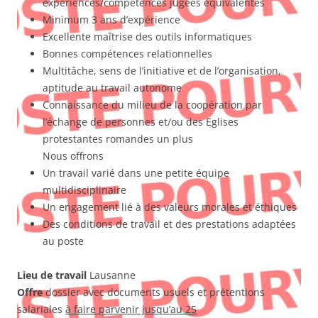
expériences/compétences jugées équivalentes
Minimum 3 ans d’expérience
Excellente maîtrise des outils informatiques
Bonnes compétences relationnelles
Multitâche, sens de l’initiative et de l’organisation,
aptitude au travail autonome
Connaissance du milieu de la coopération par
l’échange de personnes et/ou des Eglises
protestantes romandes un plus
Nous offrons
Un travail varié dans une petite équipe
multidisciplinaire
Un engagement lié à des valeurs morales et éthiques
Des conditions de travail et des prestations adaptées
au poste
Lieu de travail
Lausanne
Offre
dossier avec documents usuels et prétentions
salariales
à faire parvenir jusqu’au 25