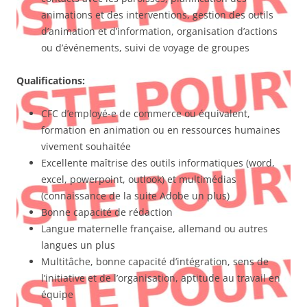
animations et des interventions, gestion des outils
d’animation et d’information, organisation d’actions
ou d’événements, suivi de voyage de groupes
Qualifications:
CFC d’employé-e de commerce ou équivalent,
formation en animation ou en ressources humaines
vivement souhaitée
Excellente maîtrise des outils informatiques (word,
excel, powerpoint, outlook) et multimédias
(connaissance de la suite Adobe un plus)
Bonne capacité de rédaction
Langue maternelle française, allemand ou autres
langues un plus
Multitâche, bonne capacité d’intégration, sens de
l’initiative et de l’organisation, aptitude au travail en
équipe