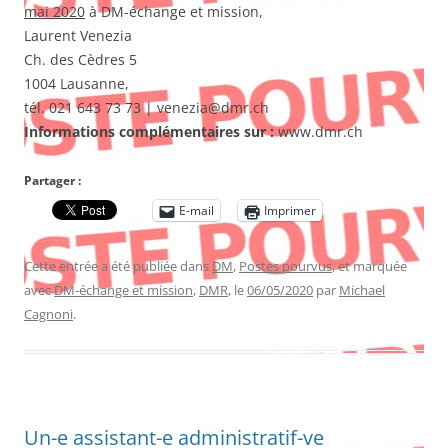
mai 2020
à DM-échange et mission,
Laurent Venezia
Ch. des Cèdres 5
1004 Lausanne,
tél. 021 643 73 73 | venezia@dmr.ch
Informations complémentaires sur :
www.dmr.ch
Partager :
E-mail
Imprimer
Cette entrée a été publiée dans
DM
,
Postes pourvus
, et marquée
avec
DM-échange et mission
,
DMR
, le
06/05/2020
par
Michael
Cagnoni
.
Un-e assistant-e administratif-ve