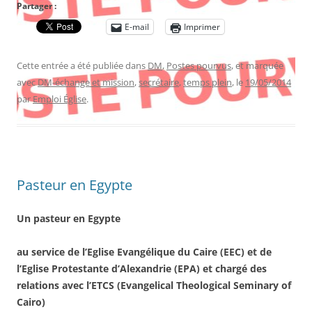
Partager :
E-mail
Imprimer
Cette entrée a été publiée dans
DM
,
Postes pourvus
, et marquée
avec
DM-échange et mission
,
secrétaire
,
temps plein
, le
19/05/2014
par
Emploi Église
.
Pasteur en Egypte
Un pasteur en Egypte
au service de l’Eglise Evangélique du Caire (EEC) et de
l’Eglise Protestante d’Alexandrie (EPA) et chargé des
relations avec l’ETCS (Evangelical Theological Seminary of
Cairo)