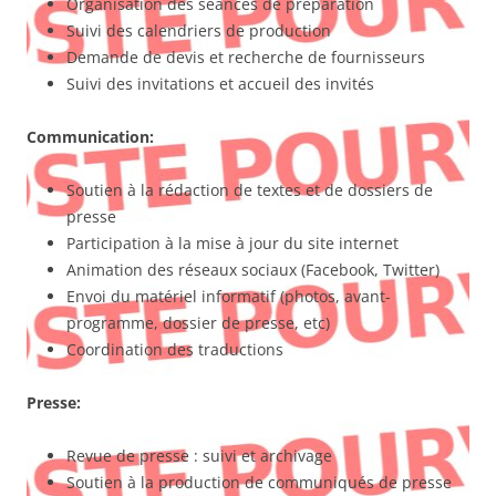
Organisation des séances de préparation
Suivi des calendriers de production
Demande de devis et recherche de fournisseurs
Suivi des invitations et accueil des invités
Communication:
Soutien à la rédaction de textes et de dossiers de
presse
Participation à la mise à jour du site internet
Animation des réseaux sociaux (Facebook, Twitter)
Envoi du matériel informatif (photos, avant-
programme, dossier de presse, etc)
Coordination des traductions
Presse:
Revue de presse : suivi et archivage
Soutien à la production de communiqués de presse