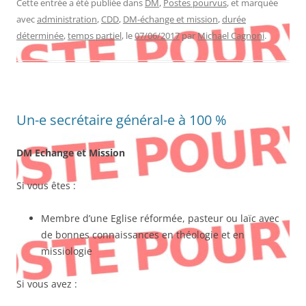
Cette entrée a été publiée dans
DM
,
Postes pourvus
, et marquée
avec
administration
,
CDD
,
DM-échange et mission
,
durée
déterminée
,
temps partiel
, le
07/06/2017
par
Michael Cagnoni
.
Un-e secrétaire général-e à 100 %
DM Echange et Mission
Si vous êtes :
Membre d’une Eglise réformée, pasteur ou laïc avec
de bonnes connaissances en théologie et en
missiologie
Si vous avez :