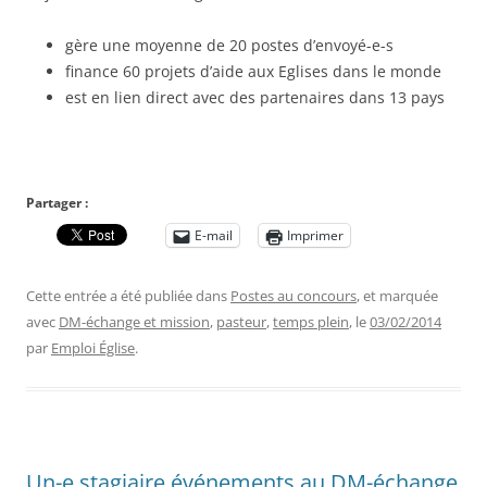
gère une moyenne de 20 postes d’envoyé-e-s
finance 60 projets d’aide aux Eglises dans le monde
est en lien direct avec des partenaires dans 13 pays
Partager :
E-mail
Imprimer
Cette entrée a été publiée dans
Postes au concours
, et marquée
avec
DM-échange et mission
,
pasteur
,
temps plein
, le
03/02/2014
par
Emploi Église
.
Un-e stagiaire événements au DM-échange