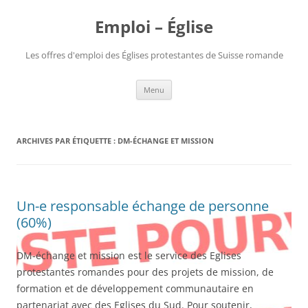
Aller
au
Emploi – Église
contenu
Les offres d'emploi des Églises protestantes de Suisse romande
Menu
ARCHIVES PAR ÉTIQUETTE :
DM-ÉCHANGE ET MISSION
Un-e responsable échange de personne
(60%)
DM-échange et mission est le service des Eglises
protestantes romandes pour des projets de mission, de
formation et de développement communautaire en
partenariat avec des Eglises du Sud. Pour soutenir,