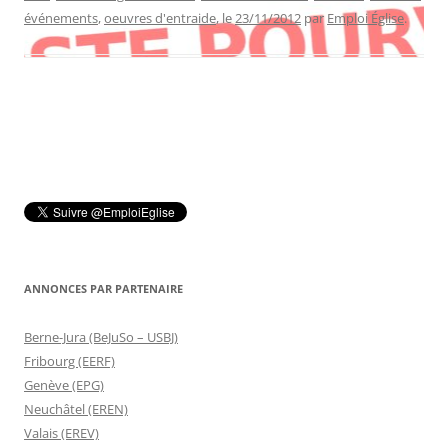
événements
,
oeuvres d'entraide
, le
23/11/2012
par
Emploi Église
.
ANNONCES PAR PARTENAIRE
Berne-Jura (BeJuSo – USBJ)
Fribourg (EERF)
Genève (EPG)
Neuchâtel (EREN)
Valais (EREV)