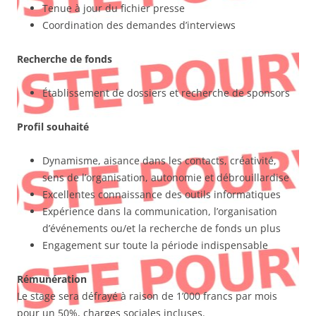
Tenue à jour du fichier presse
Coordination des demandes d’interviews
Recherche de fonds
Établissement de dossiers et recherche de sponsors
Profil souhaité
Dynamisme, aisance dans les contacts, créativité,
sens de l’organisation, autonomie et débrouillardise
Excellentes connaissance des outils informatiques
Expérience dans la communication, l’organisation
d’événements ou/et la recherche de fonds un plus
Engagement sur toute la période indispensable
Rémunération
Le stage sera défrayé à raison de 1’000 francs par mois
pour un 50%, charges sociales incluses.