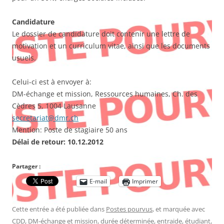
Candidature
Le dossier de candidature doit contenir une lettre de
motivation et un curriculum vitae, ainsi que les documents
usuels.
Celui-ci est à envoyer à:
DM-échange et mission, Ressources humaines, Ch. des
Cèdres 5, 1004 Lausanne
secretariat@dmr.ch
Mention: Poste de stagiaire 50 ans
Délai de retour: 10.12.2012
Partager :
E-mail
Imprimer
Cette entrée a été publiée dans
Postes pourvus
, et marquée avec
CDD
,
DM-échange et mission
,
durée déterminée
,
entraide
,
étudiant
,