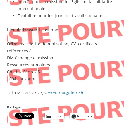
Intérêt pour la mission de l’Eglise et la solidarité
internationale
Flexibilité pour les jours de travail souhaitée
Lieu de travail:
Lausanne
Offre:
avec lettre de motivation, CV, certificats et
références à
DM-échange et mission
Ressources humaines
Ch. des Cèdres 5
1004 Lausanne
Tél. 021 643 73 73,
secretariat@dmr.ch
Partager :
E-mail
Imprimer