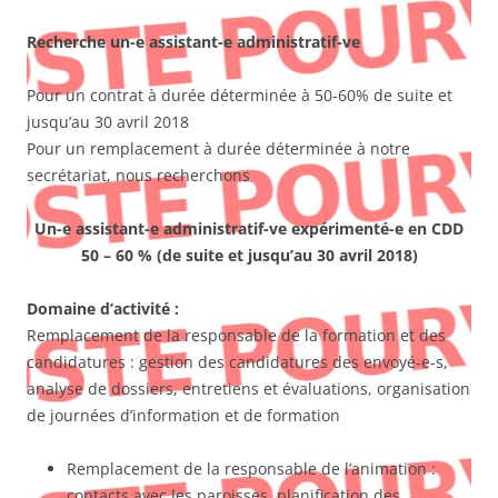
Recherche un-e assistant-e administratif-ve
Pour un contrat à durée déterminée à 50-60% de suite et
jusqu’au 30 avril 2018
Pour un remplacement à durée déterminée à notre
secrétariat, nous recherchons
Un-e assistant-e administratif-ve expérimenté-e en CDD
50 – 60 %
(de suite et jusqu’au 30 avril 2018)
Domaine d’activité :
Remplacement de la responsable de la formation et des
candidatures : gestion des candidatures des envoyé-e-s,
analyse de dossiers, entretiens et évaluations, organisation
de journées d’information et de formation
Remplacement de la responsable de l’animation :
contacts avec les paroisses, planification des