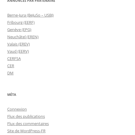
ANNONCES PAR PARTENAIRE
Berne-Jura (BeJuSo – USBJ)
Fribourg (EERF)
Genève (EPG)
Neuchâtel (EREN)
Valais (EREV)
Vaud (EERV)
CERFSA
CER
DM
MÉTA
Connexion
Flux des publications
Flux des commentaires
Site de WordPress-FR