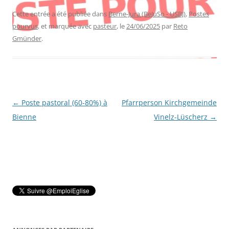
Cette entrée a été publiée dans
Berne-Jura (BeJuSo - USBJ)
,
Postes
pourvus
, et marquée avec
pasteur
, le
24/06/2025
par
Reto
Gmünder
.
Navigation
←
Poste pastoral (60-80%) à
Pfarrperson Kirchgemeinde
des
Bienne
Vinelz-Lüscherz
→
articles