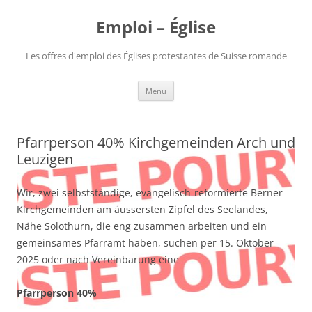
Aller
au
Emploi – Église
contenu
Les offres d'emploi des Églises protestantes de Suisse romande
Menu
Pfarrperson 40% Kirchgemeinden Arch und
Leuzigen
Wir, zwei selbstständige, evangelisch-reformierte Berner
Kirchgemeinden am äussersten Zipfel des Seelandes,
Nähe Solothurn, die eng zusammen arbeiten und ein
gemeinsames Pfarramt haben, suchen per 15. Oktober
2025 oder nach Vereinbarung eine
Pfarrperson 40%