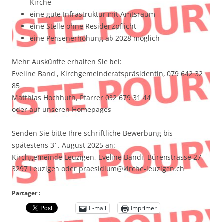
Kirche
eine gute Infrastruktur mit Amtsraum
eine Stelle ohne Residenzpflicht
eine Pensenerhöhung ab 2028 möglich
Mehr Auskünfte erhalten Sie bei:
Eveline Bandi, Kirchgemeinderatspräsidentin, 079 642 32
85
Matthias Hochhuth, Pfarrer 032 679 31 44
oder auf unseren Homepages
Senden Sie bitte Ihre schriftliche Bewerbung bis
spätestens 31. August 2025 an:
Kirchgemeinde Leuzigen, Eveline Bandi, Bürenstrasse 27,
3297 Leuzigen oder praesidium@kirche-leuzigen.ch
Partager :
E-mail
Imprimer