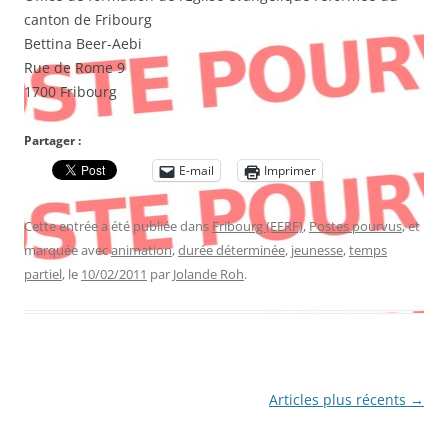
canton de Fribourg
Bettina Beer-Aebi
Rue de Rome 9
1700 Fribourg
Partager :
E-mail
Imprimer
Cette entrée a été publiée dans
Fribourg (EERF)
,
Postes pourvus
, et
marquée avec
animation
,
durée déterminée
,
jeunesse
,
temps
partiel
, le
10/02/2011
par
Jolande Roh
.
Navigation
Articles plus récents
→
des