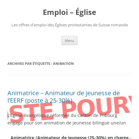
Aller
au
Emploi – Église
contenu
Les offres d'emploi des Églises protestantes de Suisse romande
Menu
ARCHIVES PAR ÉTIQUETTE :
ANIMATION
Animatrice – Animateur de jeunesse de
l’EERF (poste à 25-30%)
L’Eglise évangélique réformée du canton de Fribourg
engage pour son animation de jeunesse bilingue une/un
Animatrice /Animateur de jeunesse (25-30%)
en charge