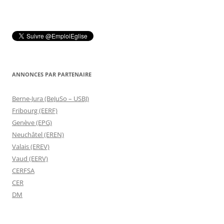
articles
ANNONCES PAR PARTENAIRE
Berne-Jura (BeJuSo – USBJ)
Fribourg (EERF)
Genève (EPG)
Neuchâtel (EREN)
Valais (EREV)
Vaud (EERV)
CERFSA
CER
DM