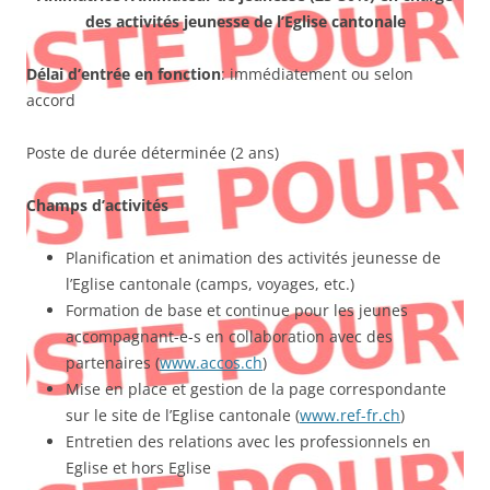
des activités jeunesse de l’Eglise cantonale
Délai d’entrée en fonction
: immédiatement ou selon
accord
Poste de durée déterminée (2 ans)
Champs d’activités
Planification et animation des activités jeunesse de
l’Eglise cantonale (camps, voyages, etc.)
Formation de base et continue pour les jeunes
accompagnant-e-s en collaboration avec des
partenaires (
www.accos.ch
)
Mise en place et gestion de la page correspondante
sur le site de l’Eglise cantonale (
www.ref-fr.ch
)
Entretien des relations avec les professionnels en
Eglise et hors Eglise