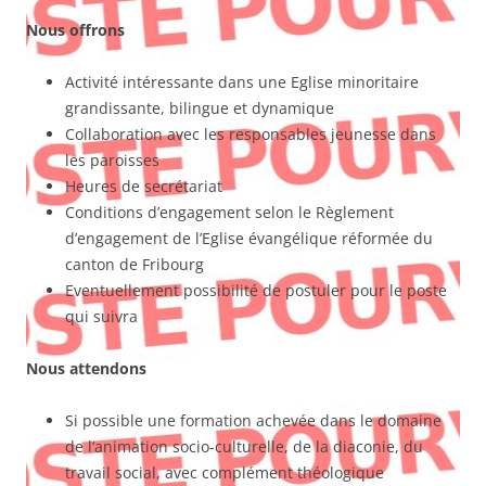
Nous offrons
Activité intéressante dans une Eglise minoritaire
grandissante, bilingue et dynamique
Collaboration avec les responsables jeunesse dans
les paroisses
Heures de secrétariat
Conditions d’engagement selon le Règlement
d’engagement de l’Eglise évangélique réformée du
canton de Fribourg
Eventuellement possibilité de postuler pour le poste
qui suivra
Nous attendons
Si possible une formation achevée dans le domaine
de l‘animation socio-culturelle, de la diaconie, du
travail social, avec complément théologique