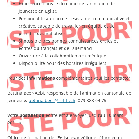
Expérience dans le domaine de l’animation de
jeunesse en Eglise
Personnalité autonome, résistante, communicative et
créative, capable de travailler en équipe et de
prendre des initiatives
Si possible très bonnes connaissances orales et
écrites du français et de l’allemand
Ouverture à la collaboration œcuménique
Disponibilité pour des horaires irréguliers
Pour des
informations
complémentaires veuillez contacter:
Bettina Beer-Aebi, responsable de l’animation cantonale de
jeunesse,
bettina.beer@ref-fr.ch
, 079 888 04 75
Votre
postulation
écrite est à envoyer jusqu’au 10 mars
2011 à :
Office de formation de l’Eglise évangélique réformée du