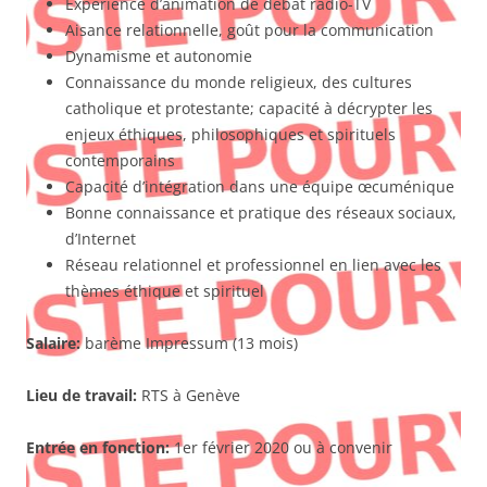
Expérience d’animation de débat radio-TV
Aisance relationnelle, goût pour la communication
Dynamisme et autonomie
Connaissance du monde religieux, des cultures
catholique et protestante; capacité à décrypter les
enjeux éthiques, philosophiques et spirituels
contemporains
Capacité d’intégration dans une équipe œcuménique
Bonne connaissance et pratique des réseaux sociaux,
d’Internet
Réseau relationnel et professionnel en lien avec les
thèmes éthique et spirituel
Salaire:
barème Impressum (13 mois)
Lieu de travail:
RTS à Genève
Entrée en fonction:
1er février 2020 ou à convenir