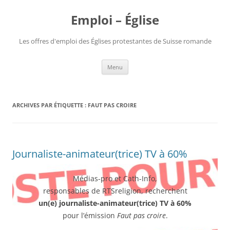
Aller
au
Emploi – Église
contenu
Les offres d'emploi des Églises protestantes de Suisse romande
Menu
ARCHIVES PAR ÉTIQUETTE :
FAUT PAS CROIRE
Journaliste-animateur(trice) TV à 60%
Médias-pro et Cath-Info,
responsables de RTSreligion, recherchent
un(e) journaliste-animateur(trice) TV à 60%
pour l’émission
Faut pas croire
.