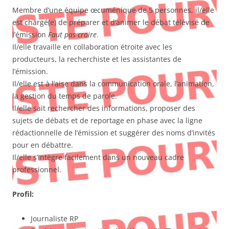
Membre d’une équipe œcuménique de 5 personnes, il/elle
est chargé(e) de préparer et d’animer le débat télévisé de
l’émission
Faut pas croire
.
Il/elle travaille en collaboration étroite avec les
producteurs, la recherchiste et les assistantes de
l’émission.
Il/elle est à l’aise dans la communication orale, l’animation,
la gestion du temps de parole.
Il/elle sait rechercher des informations, proposer des
sujets de débats et de reportage en phase avec la ligne
rédactionnelle de l’émission et suggérer des noms d’invités
pour en débattre.
Il/elle s’intègre facilement dans un nouveau cadre
professionnel.
Profil:
Journaliste RP