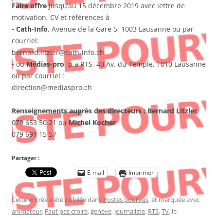
Faire offre
jusqu’au 15 décembre 2019 avec lettre de
motivation, CV et références à
•
Cath-Info
, Avenue de la Gare 5, 1003 Lausanne ou par
courriel:
bernard.litzler@cath-info.ch
• ou
Médias-pro
, p.a RTS, 40 Av. du Temple, 1010 Lausanne
ou par courriel :
direction@mediaspro.ch
Renseignements auprès des directeurs : Bernard Litzler
079 653 50 21 ou
Michel Kocher
079 691 15 57
Partager :
E-mail
Imprimer
Cette entrée a été publiée dans
Postes pourvus
, et marquée avec
animateur
,
Faut pas croire
,
genève
,
journaliste
,
RTS
,
TV
, le