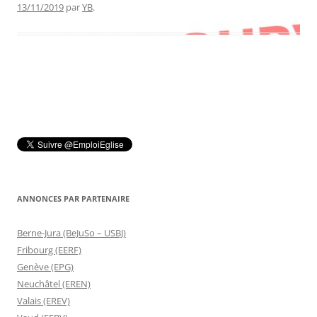
13/11/2019
par
YB
.
ANNONCES PAR PARTENAIRE
Berne-Jura (BeJuSo – USBJ)
Fribourg (EERF)
Genève (EPG)
Neuchâtel (EREN)
Valais (EREV)