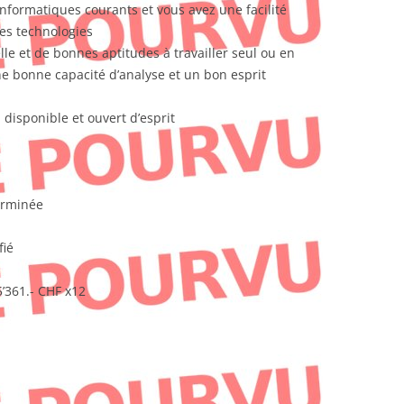
s informatiques courants et vous avez une facilité
les technologies
lle et de bonnes aptitudes à travailler seul ou en
ne bonne capacité d’analyse et un bon esprit
disponible et ouvert d’esprit
terminée
fié
5’361.- CHF x12