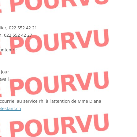
lier, 022 552 42 21
, 022 552 42 27
ontenir :
 jour
ravail
courriel au service rh, à l’attention de Mme Diana
testant.ch