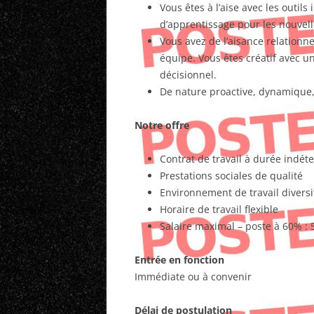
Vous êtes à l’aise avec les outil
d’apprentissage pour les nouvel
Vous avez de l’aisance relationne
équipe. Vous êtes créatif avec u
décisionnel.
De nature proactive, dynamique, 
Notre offre
Contrat de travail à durée indé
Prestations sociales de qualité
Environnement de travail diversi
Horaire de travail flexible
Salaire maximal – poste à 60% : 
Entrée en fonction
Immédiate ou à convenir
Délai de postulation