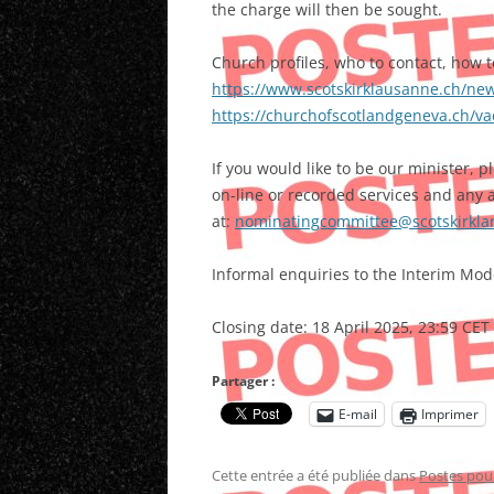
the charge will then be sought.
Church profiles, who to contact, how 
https://www.scotskirklausanne.ch/ne
https://churchofscotlandgeneva.ch/v
If you would like to be our minister, pl
on-line or recorded services and any a
at:
nominatingcommittee@scotskirkla
Informal enquiries to the Interim Mod
Closing date: 18 April 2025, 23:59 CET
Partager :
E-mail
Imprimer
Cette entrée a été publiée dans
Postes pou