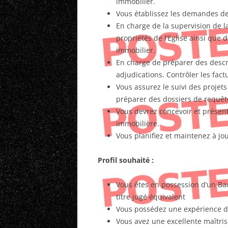
immobilier.
Vous établissez les demandes de
En charge de la supervision de
propriétés de l’Eglise ainsi que d
immobilier.
En charge de préparer des descri
adjudications. Contrôler les fac
Vous assurez le suivi des projets
préparer des dossiers de requêt
Vous devrez concevoir et présent
immobilière.
Vous planifiez et maintenez à jo
Profil souhaité :
Vous êtes en possession d’un Bac
titre jugé équivalent
Vous possédez une expérience de
Vous avez une excellente maîtris