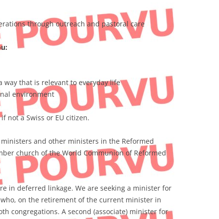
rations through outreach and pastoral care
ou:
ay that is relevant to everyday life
ional environment
 if not a Swiss or EU citizen.
d ministers and other ministers in the Reformed
member church of the World Communion of Reformed
 in deferred linkage. We are seeking a minister for
e who, on the retirement of the current minister in
th congregations. A second (associate) minister for