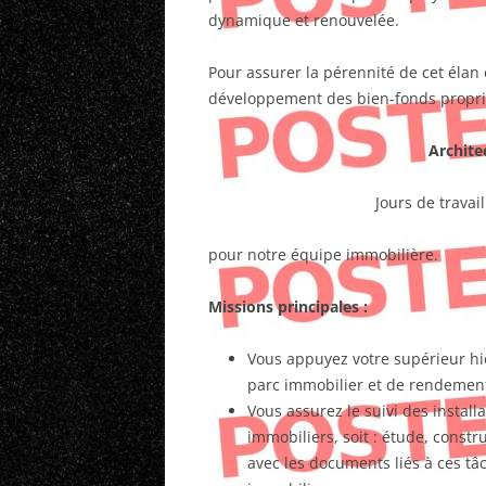
dynamique et renouvelée.
Pour assurer la pérennité de cet élan 
développement des bien-fonds propriét
Archite
Jours de travai
pour notre équipe immobilière.
Missions principales :
Vous appuyez votre supérieur hié
parc immobilier et de rendement 
Vous assurez le suivi des instal
immobiliers, soit : étude, constr
avec les documents liés à ces tâ