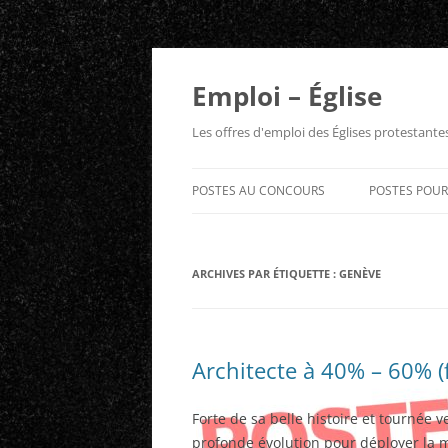
Aller
au
contenu
Emploi – Église
Les offres d'emploi des Églises protestant
POSTES AU CONCOURS
POSTES POU
ARCHIVES PAR ÉTIQUETTE :
GENÈVE
Architecte à 40% – 60% (
Forte de sa belle histoire et tournée v
profonde évolution pour déployer la m