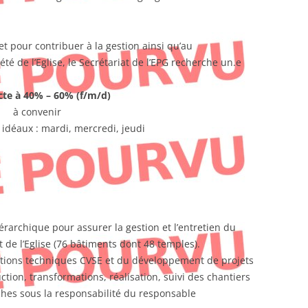
et pour contribuer à la gestion ainsi qu’au
é de l’Eglise, le Secrétariat de l’EPG recherche un.e
cte à 40% – 60% (f/m/d)
à convenir
l idéaux : mardi, mercredi, jeudi
rarchique pour assurer la gestion et l’entretien du
de l’Eglise (76 bâtiments dont 48 temples).
lations techniques CVSE et du développement de projets
uction, transformations, réalisation, suivi des chantiers
ches sous la responsabilité du responsable