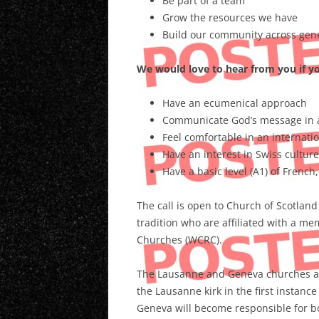
Be part of a team
Grow the resources we have
Build our community across gene
We would love to hear from you if y
Have an ecumenical approach
Communicate God’s message in a w
Feel comfortable in an internat
Have an interest in Swiss culture
Have a basic level (A1) of French,
The call is open to Church of Scotlan
tradition who are affiliated with a 
Churches (WCRC).
The Lausanne and Geneva churches are
the Lausanne kirk in the first instanc
Geneva will become responsible for bo