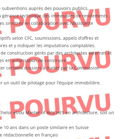
 subventions auprès des pouvoirs publics.
 la gérance technique des immeubles de rendements
es sinistres en collaboration avec l’assistante
ptifs selon CFC, soumissions, appels d’offres et
tures et y indiquer les imputations comptables.
 de construction gérés par des architectes externes et
es en autorisation de construire.
er certains dossiers à traiter par la Commission
ur un outil de pilotage pour l’équipe immobilière.
helor et/ou Master of Arts HES en architecture, soit un
 10 ans dans un poste similaire en Suisse
e rédactionnelle en français