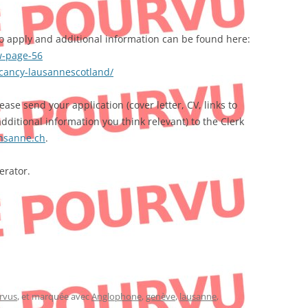
to apply and additional information can be found here:
w-page-56
acancy-lausannescotland/
ease send your application (cover letter, CV, links to
dditional information you think relevant) to the Clerk
nsanne.ch
.
erator.
rvus
, et marquée avec
Anglophone
,
genève
,
lausanne
,