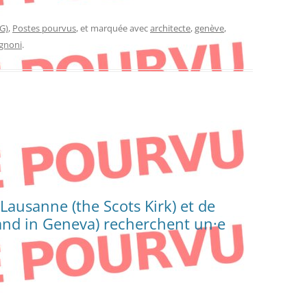
G)
,
Postes pourvus
, et marquée avec
architecte
,
genève
,
gnoni
.
 Lausanne (the Scots Kirk) et de
and in Geneva) recherchent un·e