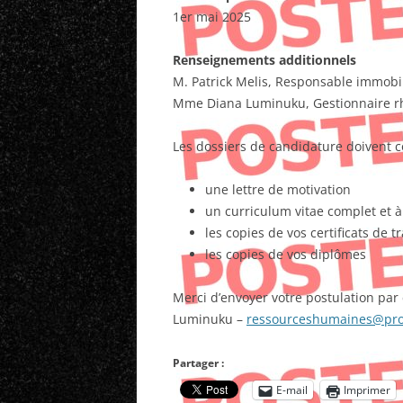
1er mai 2025
Renseignements additionnels
M. Patrick Melis, Responsable immobi
Mme Diana Luminuku, Gestionnaire rh
Les dossiers de candidature doivent c
une lettre de motivation
un curriculum vitae complet et à
les copies de vos certificats de t
les copies de vos diplômes
Merci d’envoyer votre postulation par 
Luminuku –
ressourceshumaines@pro
Partager :
E-mail
Imprimer