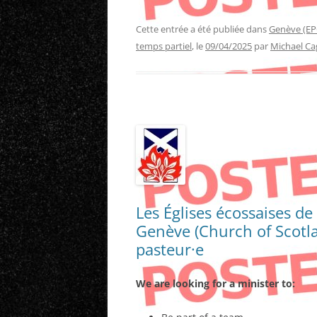
Cette entrée a été publiée dans
Genève (EP
temps partiel
, le
09/04/2025
par
Michael Ca
Les Églises écossaises de
Genève (Church of Scotl
pasteur·e
We are looking for a minister to: