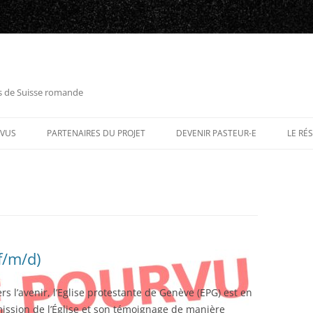
es de Suisse romande
RVUS
PARTENAIRES DU PROJET
DEVENIR PASTEUR-E
LE RÉ
f/m/d)
ers l’avenir, l’Eglise protestante de Genève (EPG) est en
ission de l’Église et son témoignage de manière