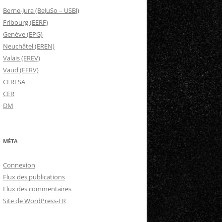
Berne-Jura (BeJuSo – USBJ)
Fribourg (EERF)
Genève (EPG)
Neuchâtel (EREN)
Valais (EREV)
Vaud (EERV)
CERFSA
CER
DM
MÉTA
Connexion
Flux des publications
Flux des commentaires
Site de WordPress-FR