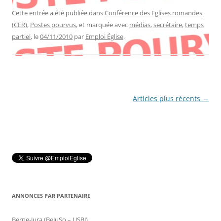
Cette entrée a été publiée dans
Conférence des Eglises romandes
(CER)
,
Postes pourvus
, et marquée avec
médias
,
secrétaire
,
temps
partiel
, le
04/11/2010
par
Emploi Église
.
Navigation
Articles plus récents
→
des
articles
ANNONCES PAR PARTENAIRE
Berne-Jura (BeJuSo – USBJ)