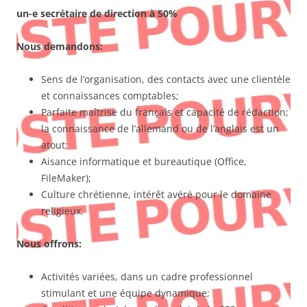
un-e secrétaire de direction à 50%
Nous demandons:
Sens de l’organisation, des contacts avec une clientèle
et connaissances comptables;
Parfaite maîtrise du français et capacité de rédaction;
la connaissance de l’allemand ou de l’anglais est un
atout;
Aisance informatique et bureautique (Office,
FileMaker);
Culture chrétienne, intérêt avéré pour le domaine
religieux.
Nous offrons:
Activités variées, dans un cadre professionnel
stimulant et une équipe dynamique;