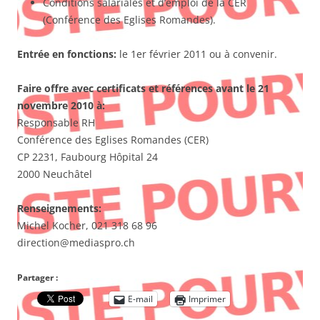
Conditions salariales et d’emploi de la CER
(Conférence des Eglises Romandes).
Entrée en fonctions:
le 1er février 2011 ou à convenir.
Faire offre avec certificats et références avant le 21
novembre 2010 à:
Responsable RH
Conférence des Eglises Romandes (CER)
CP 2231, Faubourg Hôpital 24
2000 Neuchâtel
Renseignements:
Michel Kocher, 021 318 68 96
direction@mediaspro.ch
Partager :
E-mail
Imprimer