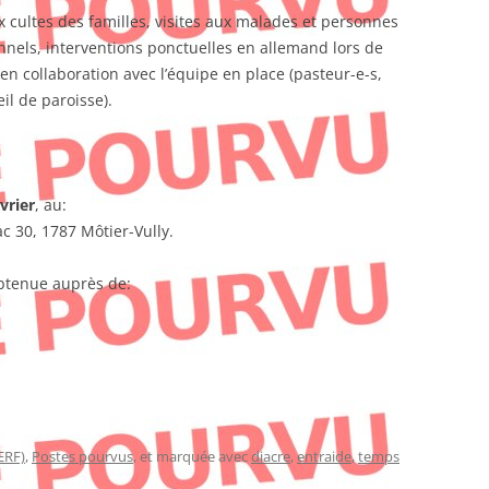
x cultes des familles, visites aux malades et personnes
nels, interventions ponctuelles en allemand lors de
en collaboration avec l’équipe en place (pasteur-e-s,
il de paroisse).
vrier
, au:
ac 30, 1787 Môtier-Vully.
btenue auprès de:
ERF)
,
Postes pourvus
, et marquée avec
diacre
,
entraide
,
temps