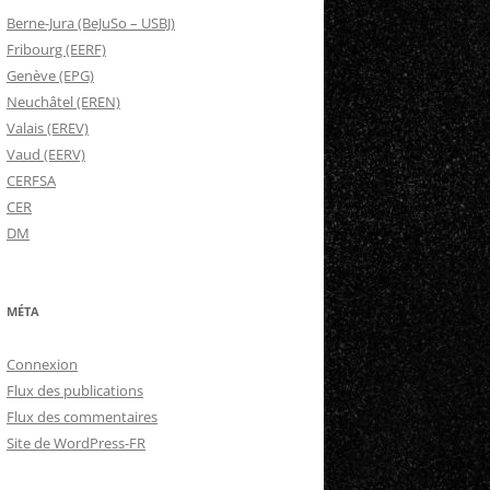
Berne-Jura (BeJuSo – USBJ)
Fribourg (EERF)
Genève (EPG)
Neuchâtel (EREN)
Valais (EREV)
Vaud (EERV)
CERFSA
CER
DM
MÉTA
Connexion
Flux des publications
Flux des commentaires
Site de WordPress-FR