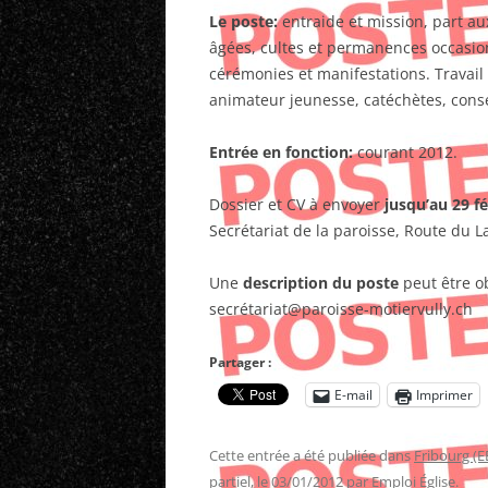
Le poste:
entraide et mission, part au
âgées, cultes et permanences occasion
cérémonies et manifestations. Travail 
animateur jeunesse, catéchètes, conse
Entrée en fonction:
courant 2012.
Dossier et CV à envoyer
jusqu’au 29 fé
Secrétariat de la paroisse, Route du L
Une
description du poste
peut être o
secrétariat@paroisse-motiervully.ch
Partager :
E-mail
Imprimer
Cette entrée a été publiée dans
Fribourg (E
partiel
, le
03/01/2012
par
Emploi Église
.