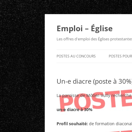
Aller
au
contenu
Emploi – Église
Les offres d'emploi des Églises protestant
POSTES AU CONCOURS
POSTES POU
Un-e diacre (poste à 30%)
La paroisse de Môtier-Vully recherche
un-e diacre à 30%
Profil souhaité:
de formation diaconal