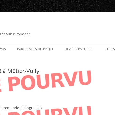
es de Suisse romande
RVUS
PARTENAIRES DU PROJET
DEVENIR PASTEUR-E
LE RÉ
 à Môtier-Vully
e romande, bilingue F/D.