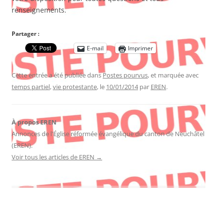
renseignements.
Partager :
E-mail
Imprimer
Cette entrée a été publiée dans
Postes pourvus
, et marquée avec
temps partiel
,
vie protestante
, le
10/01/2014
par
EREN
.
À propos EREN
Annonces de l'Église réformée évangélique du canton de Neuchâtel
(EREN).
Voir tous les articles de EREN
→