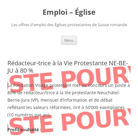
Aller
au
Emploi – Église
contenu
Les offres d'emploi des Églises protestantes de Suisse romande
Menu
Rédacteur-trice à la Vie Protestante NE-BE-
JU à 80 %
La Fondation Visage protestant met au concours un poste à
80% de rédacteur/trice à la Vie protestante Neuchâtel-
Berne-Jura (VP), mensuel d’information et de débat
reflétant les valeurs réformées, tiré à 50’000 exemplaires
(10 numéros par an).
Profil souhaité :