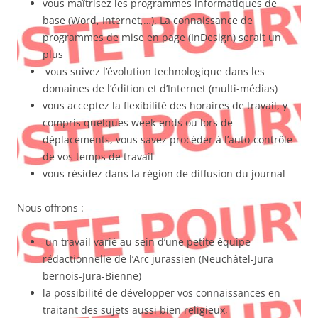
vous maîtrisez les programmes informatiques de
base (Word, Internet,…). La connaissance de
programmes de mise en page (InDesign) serait un
plus
vous suivez l’évolution technologique dans les
domaines de l’édition et d’Internet (multi-médias)
vous acceptez la flexibilité des horaires de travail, y
compris quelques week-ends ou lors de
déplacements, vous savez procéder à l’auto-contrôle
de vos temps de travail
vous résidez dans la région de diffusion du journal
Nous offrons :
un travail varié au sein d’une petite équipe
rédactionnelle de l’Arc jurassien (Neuchâtel-Jura
bernois-Jura-Bienne)
la possibilité de développer vos connaissances en
traitant des sujets aussi bien religieux,