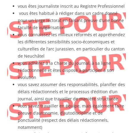
vous êtes journaliste inscrit au Registre Professionnel
vous êtes habitué à rédiger dans un cadre donné
pour un large lectorat en faisant preuve d’une bonne
faculté de vulgarisation
vous connaissez les milieux réformés et appréhendez
les différentes sensibilités socio-économiques et
culturelles de l’arc jurassien, en particulier du canton
de Neuchâtel
vous adhérez à la Charte du journal, à sa ligne
rédactionnelle et êtes disposé à participer à son
évolution
vous savez assumer des responsabilités, planifier des
délais rédactionnels et le processus d’édition d’un
journal, ainsi que travailler de manière structurée
vous savez travailler en équipe, mais également faire
preuve d’autonomie, d’autodiscipline et de
ponctualité (respect des délais rédactionnels,
notamment)