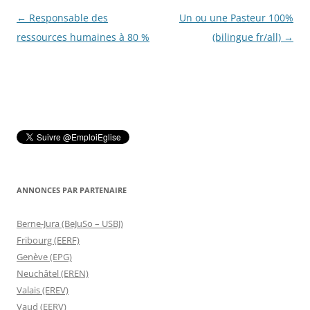
Navigation
←
Responsable des
Un ou une Pasteur 100%
des
ressources humaines à 80 %
(bilingue fr/all)
→
articles
ANNONCES PAR PARTENAIRE
Berne-Jura (BeJuSo – USBJ)
Fribourg (EERF)
Genève (EPG)
Neuchâtel (EREN)
Valais (EREV)
Vaud (EERV)