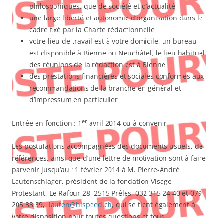
philosophiques, que de société et d’actualité
une large liberté et autonomie d’organisation dans le
cadre fixé par la Charte rédactionnelle
votre lieu de travail est à votre domicile, un bureau
est disponible à Bienne ou Neuchâtel, le lieu habituel
des réunions de la rédaction est à Bienne
des prestations financières et sociales conformes aux
recommandations de la branche en général et
d’Impressum en particulier
er
Entrée en fonction : 1
avril 2014 ou à convenir
Les postulations accompagnées des documents usuels, de
références, ainsi que d’une lettre de motivation sont à faire
parvenir
jusqu’au 11 février 2014
à M. Pierre-André
Lautenschlager, président de la fondation Visage
Protestant, Le Rafour 28, 2515 Prêles, 032 315 24 40 et 079
205 33 39,
lauten@hispeed.ch
, qui se tient également à
votre disposition pour toutes questions et tous