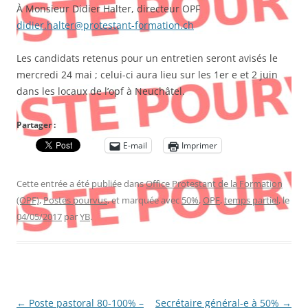
À Monsieur Didier Halter, directeur OPF
didier.halter@protestant-formation.ch
Les candidats retenus pour un entretien seront avisés le
mercredi 24 mai ; celui-ci aura lieu sur les 1er e et 2 juin
dans les locaux de l’opf à Neuchâtel.
Partager :
E-mail
Imprimer
Cette entrée a été publiée dans
Office Protestant de la Formation
(OPF)
,
Postes pourvus
, et marquée avec
50%
,
OPF
,
temps partiel
, le
04/05/2017
par
YB
.
Navigation
←
Poste pastoral 80-100% –
Secrétaire général-e à 50%
→