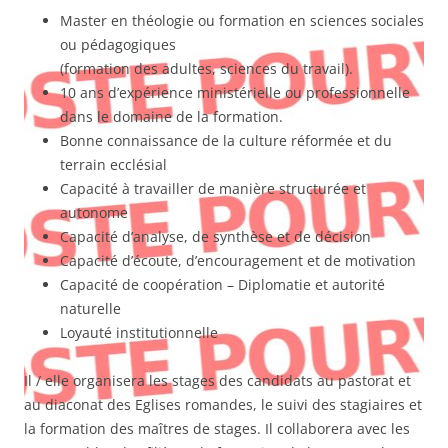
Master en théologie ou formation en sciences sociales
ou pédagogiques
(formation des adultes, sciences du travail).
10 ans d’expérience ministérielle ou professionnelle
dans le domaine de la formation.
Bonne connaissance de la culture réformée et du
terrain ecclésial
Capacité à travailler de manière structurée et
autonome
Capacité d’analyse, de synthèse et de décision
Capacité d’écoute, d’encouragement et de motivation
Capacité de coopération – Diplomatie et autorité
naturelle
Loyauté institutionnelle
Il / elle organisera les stages des candidats au pastorat et
au diaconat des Eglises romandes, le suivi des stagiaires et
la formation des maîtres de stages. Il collaborera avec les