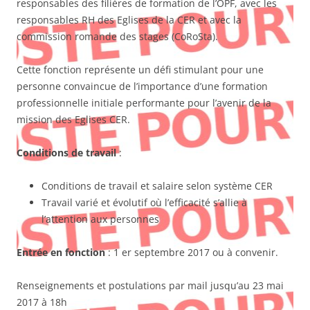
responsables des filières de formation de l’OPF, avec les
responsables RH des Eglises de la CER et avec la
commission romande des stages (CoRoSta).
Cette fonction représente un défi stimulant pour une
personne convaincue de l’importance d’une formation
professionnelle initiale performante pour l’avenir de la
mission des Eglises CER.
Conditions de travail
:
Conditions de travail et salaire selon système CER
Travail varié et évolutif où l’efficacité s’allie à
l’attention aux personnes
Entrée en fonction
: 1 er septembre 2017 ou à convenir.
Renseignements et postulations par mail jusqu’au 23 mai
2017 à 18h