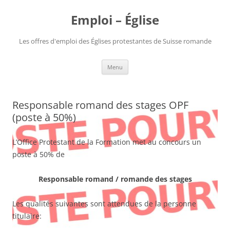
Aller
au
Emploi – Église
contenu
Les offres d'emploi des Églises protestantes de Suisse romande
Menu
Responsable romand des stages OPF
(poste à 50%)
L’Office Protestant de la Formation met au concours un
poste à 50% de
Responsable romand / romande des stages
Les qualités suivantes sont attendues de la personne
titulaire: