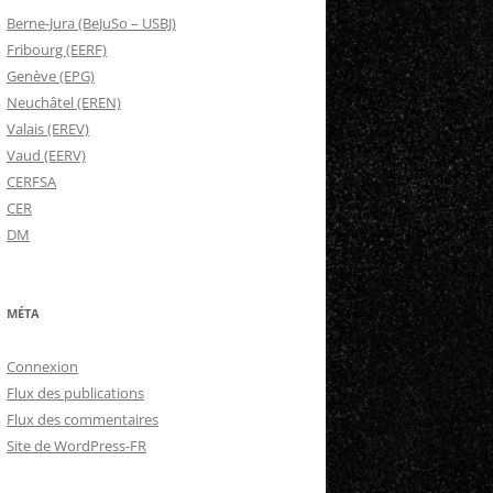
Berne-Jura (BeJuSo – USBJ)
Fribourg (EERF)
Genève (EPG)
Neuchâtel (EREN)
Valais (EREV)
Vaud (EERV)
CERFSA
CER
DM
MÉTA
Connexion
Flux des publications
Flux des commentaires
Site de WordPress-FR