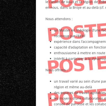
le canton de Vaud et la région de Frib
en nous, dans la Broye et au-delà (cf.
Nous attendons :
un Master en théologie d’une fa
reconnue par l’EERF
expérience dans l’accompagneme
capacité d’adaptation en fonctio
enthousiasme à mettre en route 
intérêt à participer à la dynami
Nous offrons :
un travail varié au sein d’une pa
région et même au-delà
des espaces de travail agréables 
les moyens d’une collaboration ét
conseil de paroisse et les collab