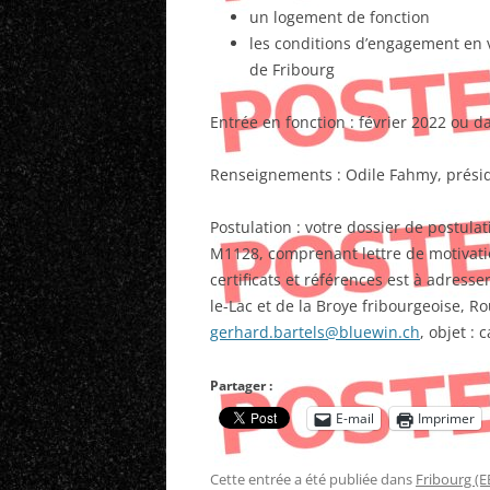
un logement de fonction
les conditions d’engagement en 
de Fribourg
Entrée en fonction : février 2022 ou d
Renseignements : Odile Fahmy, présid
Postulation : votre dossier de postula
M1128, comprenant lettre de motivation
certificats et références est à adress
le-Lac et de la Broye fribourgeoise, Ro
gerhard.bartels@bluewin.ch
, objet :
Partager :
E-mail
Imprimer
Cette entrée a été publiée dans
Fribourg (E