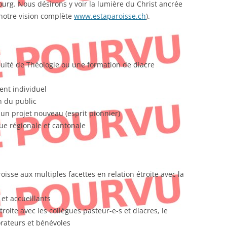
ourg. Nous désirons y voir la lumière du Christ ancrée
 notre vision complète
www.estaparoisse.ch
).
culté de Théologie ou une formation de diacre
nt individuel
n du public
un projet nouveau (esprit pionnier)
que régionale et cantonale
roisse aux multiples facettes en relation étroite avec la
et accueillants
roite avec les collègues pasteur-e-s et diacres, le
orateurs et bénévoles