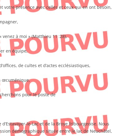
t votre présence avec celles et ceux qui en ont besoin,
ompagner,
« venez à moi » (Matthieu 11 :28),
ler en équipe,
’offices, de cultes et d’actes ecclésiastiques,
ion œcuménique,
 cherchons pour le poste de
 d’Estavayer-le-Lac et de la Broye fribourgeoise. Nous
sion démographique située entre le lac de Neuchâtel,