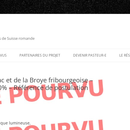
es de Suisse romande
RVUS
PARTENAIRES DU PROJET
DEVENIR PASTEUR-E
LE RÉ
ac et de la Broye fribourgeoise –
0% – Référence de postulation
ique lumineuse,