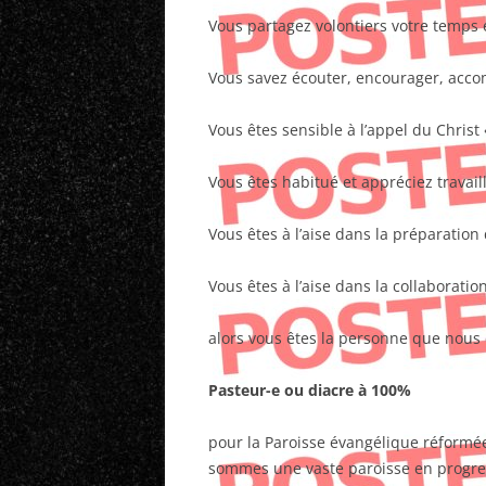
Vous partagez volontiers votre temps e
Vous savez écouter, encourager, acc
Vous êtes sensible à l’appel du Christ 
Vous êtes habitué et appréciez travail
Vous êtes à l’aise dans la préparation d
Vous êtes à l’aise dans la collaborat
alors vous êtes la personne que nous
Pasteur-e ou diacre à 100%
pour la Paroisse évangélique réformée
sommes une vaste paroisse en progres