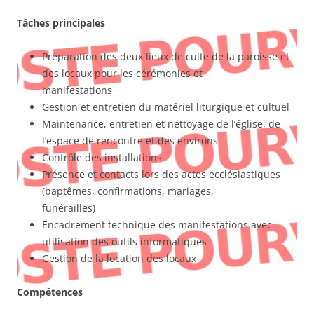
Tâches principales
Préparation des deux lieux de culte de la paroisse et
des locaux pour les cérémonies et
manifestations
Gestion et entretien du matériel liturgique et cultuel
Maintenance, entretien et nettoyage de l’église, de
l’espace de rencontre et des environs
Contrôle des installations
Présence et contacts lors des actes ecclésiastiques
(baptêmes, confirmations, mariages,
funérailles)
Encadrement technique des manifestations avec
utilisation des outils informatiques
Gestion de la location des locaux
Compétences