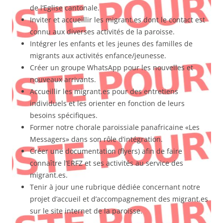
de l’Eglise cantonale.
Inviter et accueillir les migrant.es dont le contact est
connu aux diverses activités de la paroisse.
Intégrer les enfants et les jeunes des familles de
migrants aux activités enfance/jeunesse.
Créer un groupe WhatsApp pour les nouvelles et
nouveaux arrivants.
Accueillir les migrant.es pour des entretiens
individuels et les orienter en fonction de leurs
besoins spécifiques.
Former notre chorale paroissiale panafricaine «Les
Messagers» dans son rôle d’intégration.
Créer une documentation (flyers) afin de faire
connaître l’ERFZ et ses activités au service des
migrant.es.
Tenir à jour une rubrique dédiée concernant notre
projet d’accueil et d’accompagnement des migrant.es
sur le site internet de la paroisse.