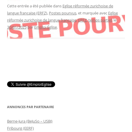
Cette entrée a été publiée dans
Eglise réformée zurichoise de
langue française (ERFZ)
,
Postes pourvus
, et marquée avec
Eglise
réformée zurichoise de langue française
,
ERFZ
,
temps partiel
, le
30/01/2025
par
Emploi Église
.
ANNONCES PAR PARTENAIRE
Berne-Jura (BeJuSo – USBJ)
Fribourg (EERF)