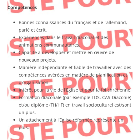
Compétences
Bonnes connaissances du français et de l’allemand,
parlé et écrit.
Expériences dans le travail diaconal et des
animations communautaires.
Capacité à développer et mettre en œuvre de
nouveaux projets.
Manière indépendante et fiable de travailler avec des
compétences avérées en matière de planification et
d’organisation.
Intérêt pour la vie de l’Eglise et pour la foi chrétienne.
Formation diaconale (par exemple TDS, CAS-Diaconie)
et/ou diplôme (FH/HF) en travail socioculturel est/sont
un plus.
Un attachement à l’Eglise réformée représente un
plus.