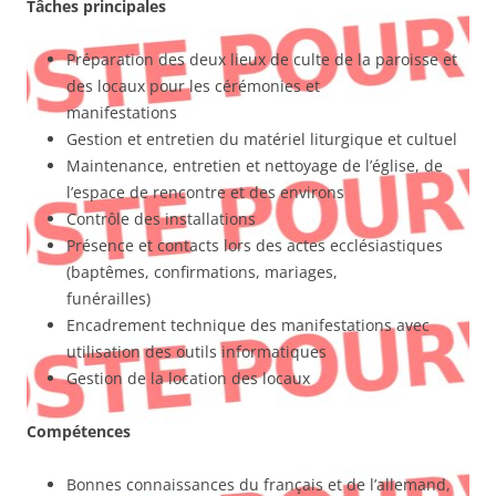
Tâches principales
Préparation des deux lieux de culte de la paroisse et
des locaux pour les cérémonies et
manifestations
Gestion et entretien du matériel liturgique et cultuel
Maintenance, entretien et nettoyage de l’église, de
l’espace de rencontre et des environs
Contrôle des installations
Présence et contacts lors des actes ecclésiastiques
(baptêmes, confirmations, mariages,
funérailles)
Encadrement technique des manifestations avec
utilisation des outils informatiques
Gestion de la location des locaux
Compétences
Bonnes connaissances du français et de l’allemand,