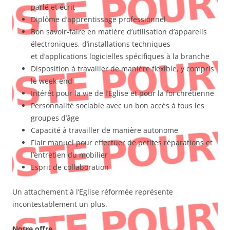
parlé et écrit
Diplôme d’apprentissage professionnel
Bon savoir-faire en matière d’utilisation d’appareils
électroniques, d’installations techniques
et d’applications logicielles spécifiques à la branche
Disposition à travailler de manière flexible, y compris
le week-end
Intérêt pour la vie de l’Eglise et pour la foi chrétienne
Personnalité sociable avec un bon accès à tous les
groupes d’âge
Capacité à travailler de manière autonome
Flair manuel pour effectuer de petites réparations et
l’entretien du mobilier
Esprit de collaboration
Un attachement à l’Eglise réformée représente
incontestablement un plus.
Notre offre