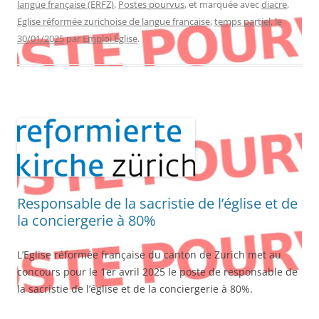
langue française (ERFZ)
,
Postes pourvus
, et marquée avec
diacre
,
Eglise réformée zurichoise de langue française
,
temps partiel
, le
30/01/2025
par
Emploi Église
.
Responsable de la sacristie de l’église et de
la conciergerie à 80%
L’Eglise réformée française du canton de Zurich met au
concours pour le 1er avril 2025 le poste de responsable de
la sacristie de l’église et de la conciergerie à 80%.