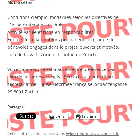
Notre offre
Conditions d’emploi modernes selon les directives de
l’Eglise cantonale zurichoise.
Activité variée et riche en responsabilités.
Equipe de collaborateurs permanents et groupe de
bénévoles engagés dans le projet, ouverts et motivés.
Lieu de travail : Zurich et canton de Zurich
Votre candidature est à adresser de préférence par
courriel à l’adresse : eglise@erfz.ch ou par écrit au
secrétariat de l’Eglise réformée française, Schanzengasse
25 8001 Zurich.
Partager :
E-mail
Imprimer
Cette entrée a été publiée dans
Eglise réformée zurichoise de