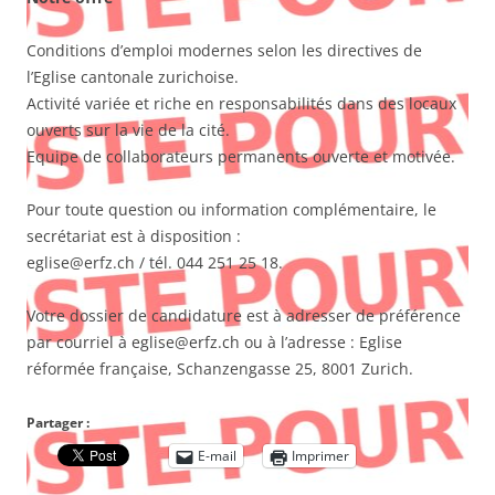
Conditions d’emploi modernes selon les directives de
l’Eglise cantonale zurichoise.
Activité variée et riche en responsabilités dans des locaux
ouverts sur la vie de la cité.
Equipe de collaborateurs permanents ouverte et motivée.
Pour toute question ou information complémentaire, le
secrétariat est à disposition :
eglise@erfz.ch / tél. 044 251 25 18.
Votre dossier de candidature est à adresser de préférence
par courriel à eglise@erfz.ch ou à l’adresse : Eglise
réformée française, Schanzengasse 25, 8001 Zurich.
Partager :
E-mail
Imprimer