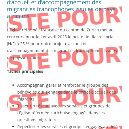
d’accueil et d’accompagnement des
migrant.es francophones issu.es de pays
africains
L’Eglise réformée française du canton de Zurich met au
concours pour le 1er avril 2025 le poste de diacre social
(H/F) à 25 % pour notre projet d’accueil et
d’accompagnement des migrant.es francophones issu.es
de pays africains.
Tâches principales
Accompagner, gérer et renforcer le groupe des
bénévoles qui s’engage dans le projet d’accueil des
migrants.
Tisser un réseau avec les services et groupes de
l’Eglise réformée zurichoise engagés dans les
questions migratoires.
Répertorier les services et groupes engagés au-delà