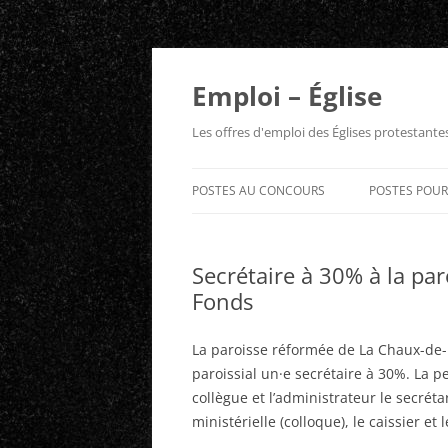
Aller
au
contenu
Emploi – Église
Les offres d'emploi des Églises protestant
POSTES AU CONCOURS
POSTES POU
Secrétaire à 30% à la pa
Fonds
La paroisse réformée de La Chaux-de-
paroissial un·e secrétaire à 30%. La p
collègue et l’administrateur le secréta
ministérielle (colloque), le caissier e