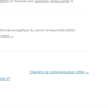
(EREN)
, et marquée avec
secrétaire
,
temps partiel
, le
réformée évangélique du canton de Neuchâtel (EREN).
 de EREN
→
Chargé·e de communication (25%)
→
ION ET