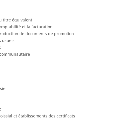
titre équivalent
ptabilité et la facturation
 production de documents de promotion
s usuels
s
et communautaire
sier
x
oissial et établissements des certificats