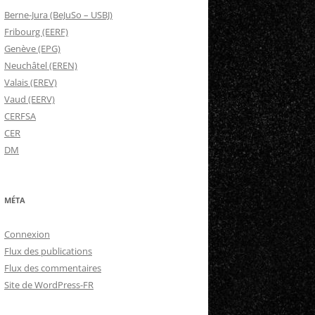
Berne-Jura (BeJuSo – USBJ)
Fribourg (EERF)
Genève (EPG)
Neuchâtel (EREN)
Valais (EREV)
Vaud (EERV)
CERFSA
CER
DM
MÉTA
Connexion
Flux des publications
Flux des commentaires
Site de WordPress-FR