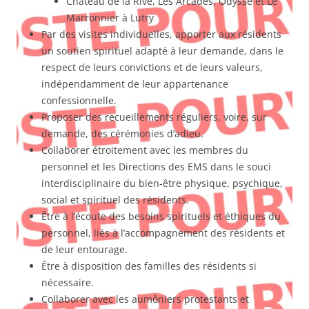
Château de la Rive, Les Arcades, Odysse et Le
Marronnier à Lutry
Par des visites individuelles, apporter aux résidents
un soutien spirituel adapté à leur demande, dans le
respect de leurs convictions et de leurs valeurs,
indépendamment de leur appartenance
confessionnelle.
Proposer des recueillements réguliers, voire, sur
demande, des cérémonies d’adieu.
Collaborer étroitement avec les membres du
personnel et les Directions des EMS dans le souci
interdisciplinaire du bien-être physique, psychique,
social et spirituel des résidents.
Être à l’écoute des besoins spirituels et éthiques du
personnel, liés à l’accompagnement des résidents et
de leur entourage.
Être à disposition des familles des résidents si
nécessaire.
Collaborer avec les aumôniers protestants et