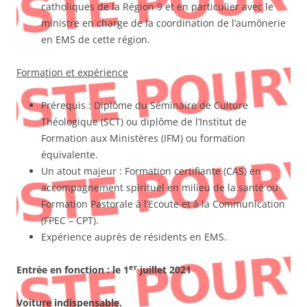
catholiques de la Région 9 et en particulier avec le
ministre en charge de la coordination de l’aumônerie
en EMS de cette région.
Formation et expérience
Prérequis : Diplôme du Séminaire de Culture
Théologique (SCT) ou diplôme de l’Institut de
Formation aux Ministères (IFM) ou formation
équivalente.
Un atout majeur : Formation certifiante (CAS) en
accompagnement spirituel en milieu de la santé ou
Formation Pastorale à l’Ecoute et à la Communication
(FPEC – CPT).
Expérience auprès de résidents en EMS.
er
Entrée en fonction : le 1
juillet 2021
Voiture indispensable.