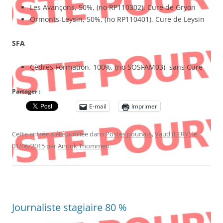
Les Avançons, 50%, (no RP110302), Cure de Gryon
Ormonts-Leysin, 50%, (no RP110401), Cure de Leysin
SFA
Cèdres Formation, 100%, (no SOSFAM03), sans Cure
Partager :
E-mail
Imprimer
Cette entrée a été publiée dans
Postes pourvus
,
Vaud (EERV)
le
01/06/2015
par
Anouk Thommen
.
Journaliste stagiaire 80 %