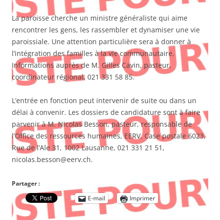
La paroisse cherche un ministre généraliste qui aime
rencontrer les gens, les rassembler et dynamiser une vie
paroissiale. Une attention particulière sera à donner à
l’intégration des familles à la vie communautaire.
Informations auprès de M. Gilles Cavin, pasteur,
coordinateur régional, 021 331 58 85.
L’entrée en fonction peut intervenir de suite ou dans un
délai à convenir. Les dossiers de candidature sont à faire
parvenir à M. Nicolas Besson, pasteur, responsable de
l’Office des ressources humaines, EERV, Case postale 6023,
Rue de l’Ale 31, 1002 Lausanne, 021 331 21 51,
nicolas.besson@eerv.ch.
Partager :
E-mail
Imprimer