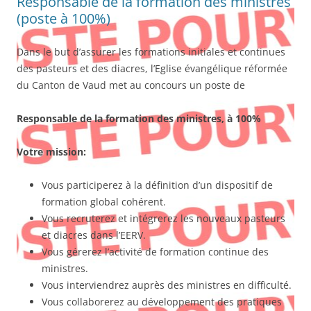
Responsable de la formation des ministres
(poste à 100%)
Dans le but d’assurer les formations initiales et continues
des pasteurs et des diacres, l’Eglise évangélique réformée
du Canton de Vaud met au concours un poste de
Responsable de la formation des ministres, à 100%
Votre mission:
Vous participerez à la définition d’un dispositif de
formation global cohérent.
Vous recruterez et intégrerez les nouveaux pasteurs
et diacres dans l’EERV.
Vous gérerez l’activité de formation continue des
ministres.
Vous interviendrez auprès des ministres en difficulté.
Vous collaborerez au développement des pratiques