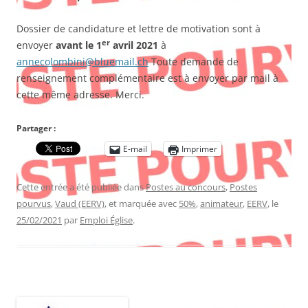
Dossier de candidature et lettre de motivation sont à
er
envoyer
avant le 1
avril 2021
à
annecolombini@bluemail.ch
Toute demande de
renseignement complémentaire est à envoyer par mail à
cette même adresse. Merci.
Partager :
E-mail
Imprimer
Cette entrée a été publiée dans
Postes au concours
,
Postes
pourvus
,
Vaud (EERV)
, et marquée avec
50%
,
animateur
,
EERV
, le
25/02/2021
par
Emploi Église
.