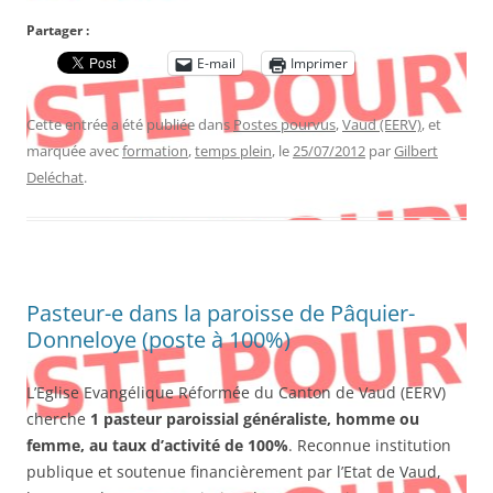
Partager :
E-mail
Imprimer
Cette entrée a été publiée dans
Postes pourvus
,
Vaud (EERV)
, et
marquée avec
formation
,
temps plein
, le
25/07/2012
par
Gilbert
Deléchat
.
Pasteur-e dans la paroisse de Pâquier-
Donneloye (poste à 100%)
L’Eglise Evangélique Réformée du Canton de Vaud (EERV)
cherche
1 pasteur paroissial généraliste, homme ou
femme, au taux d’activité de 100%
. Reconnue institution
publique et soutenue financièrement par l’Etat de Vaud,