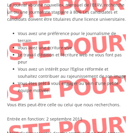
Le journal «bonne nouvelle», mensuel de l’EERV, recherche
un ou une journaliste stagiaire à 80% Les candidates et
candidats doivent être titulaires d’une licence universitaire.
Vous avez une préférence pour le journalisme de
terrain
Vous avez une écriture vive
Le travail d’édition et l’écriture web ne vous font pas
peur
Vous avez un intérêt pour l’Eglise réformée et
souhaitez contribuer au rajeunissement de son image
Vous êtes prêt à vous engager au sein d’une petite
équipe motivée.
Vous êtes peut-être celle ou celui que nous recherchons.
Entrée en fonction: 2 septembre 2013