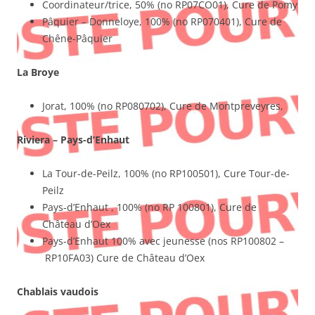
Coordinateur/trice, 50% (no RP07CO01), Cure de Pomy
Pâquier – Donneloye, 100% (no RP070401), Cure de
Chêne-Pâquier
La Broye
Jorat, 100% (no RP080702), Cure de Montpreveyres,
Riviera – Pays-d’Enhaut
La Tour-de-Peilz, 100% (no RP100501), Cure Tour-de-
Peilz
Pays-d’Enhaut , 100% (no RP 100801), Cure de
Château d’Oex
Pays-d’Enhaut 100% avec jeunesse (nos RP100802 –
RP10FA03) Cure de Château d’Oex
Chablais vaudois