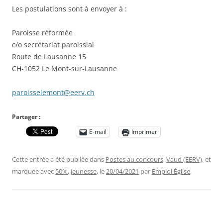
Les postulations sont à envoyer à :
Paroisse réformée
c/o secrétariat paroissial
Route de Lausanne 15
CH-1052 Le Mont-sur-Lausanne
paroisselemont@eerv.ch
Partager :
E-mail
Imprimer
Cette entrée a été publiée dans
Postes au concours
,
Vaud (EERV)
, et
marquée avec
50%
,
jeunesse
, le
20/04/2021
par
Emploi Église
.