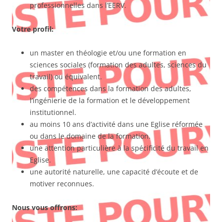
professionnelles dans l’EERV.
Votre profil:
un master en théologie et/ou une formation en
sciences sociales (formation des adultes, sciences du
travail) ou équivalent.
des compétences dans la formation des adultes,
l’ingénierie de la formation et le développement
institutionnel.
au moins 10 ans d’activité dans une Eglise réformée
ou dans le domaine de la formation.
une attention particulière à la spécificité du travail en
Eglise.
une autorité naturelle, une capacité d’écoute et de
motiver reconnues.
Nous vous offrons: