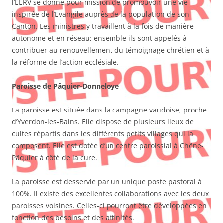
l’EERV se donne pour mission de promouvoir une vie
inspirée de l’Evangile auprès de la population de son
Canton. Les ministres y travaillent à la fois de manière
autonome et en réseau; ensemble ils sont appelés à
contribuer au renouvellement du témoignage chrétien et à
la réforme de l’action ecclésiale.
Paroisse de Pâquier-Donneloye
La paroisse est située dans la campagne vaudoise, proche
d’Yverdon-les-Bains. Elle dispose de plusieurs lieux de
cultes répartis dans les différents petits villages qui la
composent. Elle est dotée d’un centre paroissial à Chêne-
Pâquier à côté de la cure.
La paroisse est desservie par un unique poste pastoral à
100%. Il existe des excellentes collaborations avec les deux
paroisses voisines. Celles-ci pourront être développées en
fonction des besoins et des affinités.