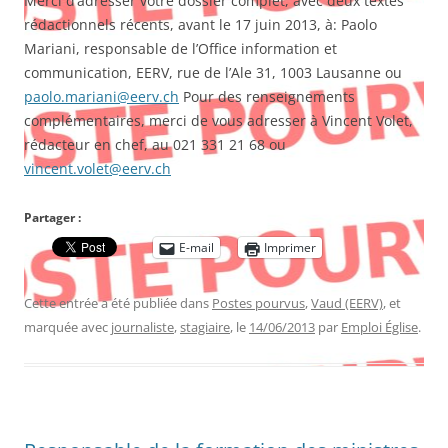
Merci d’adresser votre dossier complet, avec deux textes
rédactionnels récents, avant le 17 juin 2013, à: Paolo
Mariani, responsable de l’Office information et
communication, EERV, rue de l’Ale 31, 1003 Lausanne ou
paolo.mariani@eerv.ch
Pour des renseignements
complémentaires, merci de vous adresser à Vincent Volet,
rédacteur en chef, au 021 331 21 68 ou
vincent.volet@eerv.ch
Partager :
E-mail
Imprimer
Cette entrée a été publiée dans
Postes pourvus
,
Vaud (EERV)
, et
marquée avec
journaliste
,
stagiaire
, le
14/06/2013
par
Emploi Église
.