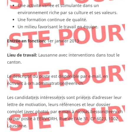
Une activité variée et stimulante dans un
environnement riche par sa culture et ses valeurs.
Une formation continue de qualité.
Un milieu favorisant le travail en équipe.
Entrée en fonction:
1er janvier 2013
Lieu de travail:
Lausanne avec interventions dans tout le
canton.
Le descriptif du poste est disponible par e-mail, en
écrivant à orh.administration@eerv.ch.
Les candidat(e)s intéressé(e)s sont prié(e)s d’adresser leur
lettre de motivation, leurs références et leur dossier
complet (avec photo), par e-mail à nicolas.besson@eerv.ch
ou par poste à EERV/ORH, Rue de l’Ale 31, CP 6023, 1002
Lausanne.