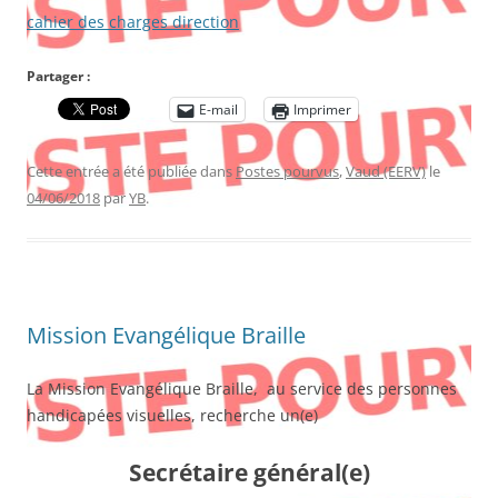
cahier des charges direction
Partager :
E-mail
Imprimer
Cette entrée a été publiée dans
Postes pourvus
,
Vaud (EERV)
le
04/06/2018
par
YB
.
Mission Evangélique Braille
La Mission Evangélique Braille, au service des personnes
handicapées visuelles, recherche un(e)
Secrétaire général(e)