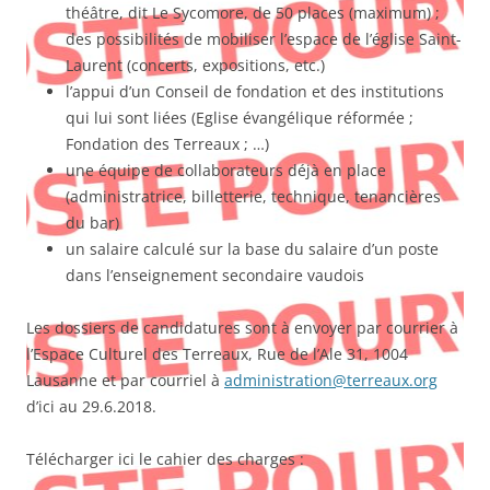
théâtre, dit Le Sycomore, de 50 places (maximum) ;
des possibilités de mobiliser l’espace de l’église Saint-
Laurent (concerts, expositions, etc.)
l’appui d’un Conseil de fondation et des institutions
qui lui sont liées (Eglise évangélique réformée ;
Fondation des Terreaux ; …)
une équipe de collaborateurs déjà en place
(administratrice, billetterie, technique, tenancières
du bar)
un salaire calculé sur la base du salaire d’un poste
dans l’enseignement secondaire vaudois
Les dossiers de candidatures sont à envoyer par courrier à
l’Espace Culturel des Terreaux, Rue de l’Ale 31, 1004
Lausanne et par courriel à
administration@terreaux.org
d’ici au 29.6.2018.
Télécharger ici le cahier des charges :