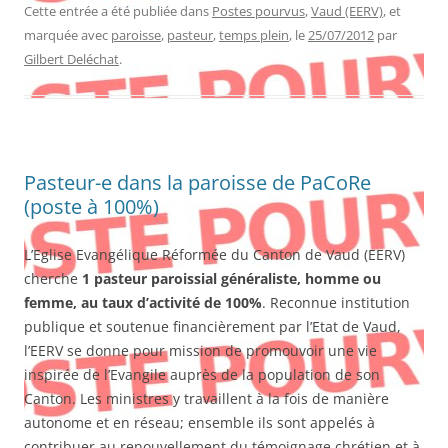
Cette entrée a été publiée dans
Postes pourvus
,
Vaud (EERV)
, et
marquée avec
paroisse
,
pasteur
,
temps plein
, le
25/07/2012
par
Gilbert Deléchat
.
Pasteur-e dans la paroisse de PaCoRe
(poste à 100%)
L’Eglise Evangélique Réformée du Canton de Vaud (EERV)
cherche
1 pasteur paroissial généraliste, homme ou
femme, au taux d’activité de 100%
. Reconnue institution
publique et soutenue financièrement par l’Etat de Vaud,
l’EERV se donne pour mission de promouvoir une vie
inspirée de l’Evangile auprès de la population de son
Canton. Les ministres y travaillent à la fois de manière
autonome et en réseau; ensemble ils sont appelés à
contribuer au renouvellement du témoignage chrétien et à