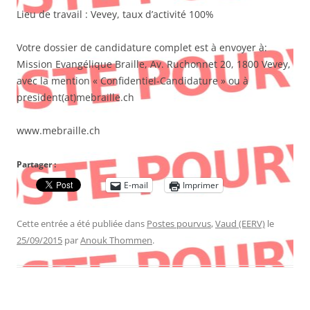
Lieu de travail : Vevey, taux d’activité 100%
Votre dossier de candidature complet est à envoyer à:
Mission Evangélique Braille, Av. Ruchonnet 20, 1800 Vevey,
avec la mention « Confidentiel-Candidature » ou à
president(at)mebraille.ch
www.mebraille.ch
Partager :
E-mail
Imprimer
Cette entrée a été publiée dans
Postes pourvus
,
Vaud (EERV)
le
25/09/2015
par
Anouk Thommen
.