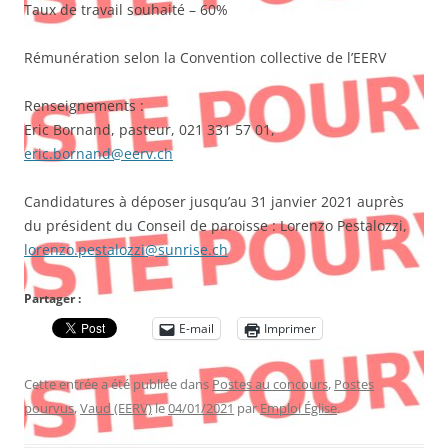
Taux de travail souhaité – 60%
Rémunération selon la Convention collective de l’EERV
Renseignements :
Eric Bornand, pasteur, 021 331 57 01,
eric.bornand@eerv.ch
Candidatures à déposer jusqu’au 31 janvier 2021 auprès
du président du Conseil de paroisse : Lorenzo Pestalozzi,
lorenzo.pestalozzi@sunrise.ch
Partager :
E-mail
Imprimer
Cette entrée a été publiée dans
Postes au concours
,
Postes
pourvus
,
Vaud (EERV)
le
04/01/2021
par
Emploi Église
.