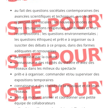
au fait des questions sociétales contemporaines (les
avancées scientifiques et techniques, avec leurs
répercussions sociales ; les nouveaux modes de
vivre ; les questions religieuses, spirituelles et leurs
recompositions ; les questions environnementales ;
les questions éthiques) et prêt-e à organiser ou à
susciter des débats à ce propos, dans des formes
adéquates et renouvelées
passionné-e par la culture
connaisseur-e des réalités du théâtre et avez des
réseaux dans les milieux du spectacle
prêt-e à organiser, commander et/ou superviser des
expositions temporaires
connaisseur-e des réalités de la musique et de leurs
réseaux
prêt-e à motiver, animer et coordonner une petite
équipe de collaborateurs