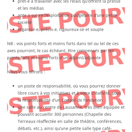
prêt-e à travailler avec les relais qu’offrent la presse
et les médias
apte à suivre l’exploitation budgétaire d’une petite
société
organisé-e, précis-e, rigoureux-se et souple
NB : vos points forts et moins forts dans tel ou tel de ces
axes pourront, le cas échéant, être compensés par les
points forts et moins forts d’un adjoint/adjointe
Nous vous offrons :
un poste de responsabilité, où vous pourrez donner
libre cours à vos initiatives et à votre créativité, sous
la responsabilité d’un Conseil de fondation
une salle au centre de Lausanne, très bien équipée et
pouvant accueillir 300 personnes (Chapelle des
Terreaux réaffectée en salle de théâtre, conférences,
débats, etc.), ainsi qu’une petite salle type café-