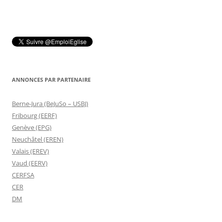
ANNONCES PAR PARTENAIRE
Berne-Jura (BeJuSo – USBJ)
Fribourg (EERF)
Genève (EPG)
Neuchâtel (EREN)
Valais (EREV)
Vaud (EERV)
CERFSA
CER
DM