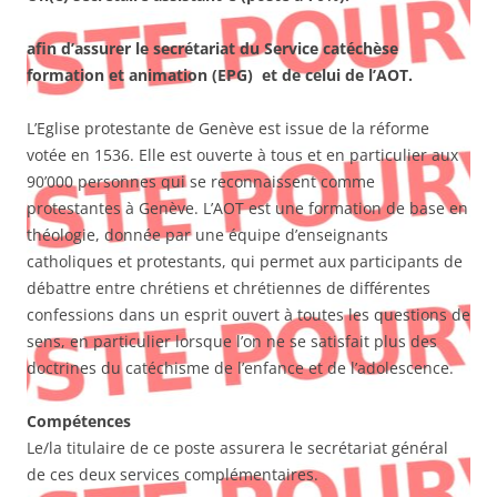
afin d’assurer le secrétariat du Service catéchèse
formation et animation (EPG) et de celui de l’AOT.
L’Eglise protestante de Genève est issue de la réforme
votée en 1536. Elle est ouverte à tous et en particulier aux
90’000 personnes qui se reconnaissent comme
protestantes à Genève. L’AOT est une formation de base en
théologie, donnée par une équipe d’enseignants
catholiques et protestants, qui permet aux participants de
débattre entre chrétiens et chrétiennes de différentes
confessions dans un esprit ouvert à toutes les questions de
sens, en particulier lorsque l’on ne se satisfait plus des
doctrines du catéchisme de l’enfance et de l’adolescence.
Compétences
Le/la titulaire de ce poste assurera le secrétariat général
de ces deux services complémentaires.