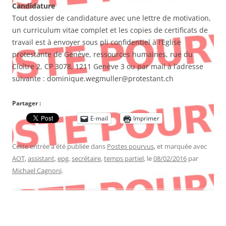
Candidature
Tout dossier de candidature avec une lettre de motivation,
un curriculum vitae complet et les copies de certificats de
travail est à envoyer sous pli confidentiel à l’Eglise
protestante de Genève, ressources humaines, rue du
Cloître 2, CP 3078, 1211 Genève 3 ou par mail à l’adresse
suivante : dominique.wegmuller@protestant.ch
Partager :
E-mail
Imprimer
Cette entrée a été publiée dans
Postes pourvus
, et marquée avec
AOT
,
assistant
,
epg
,
secrétaire
,
temps partiel
, le
08/02/2016
par
Michael Cagnoni
.