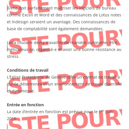
Il/elle doit parfaitement maîtriser les logiciels de bureau
comme Excell et Word et des connaissances de Lotus notes
et Indesign seraient un avantage. Des connaissances de
base de comptabilité sont également demandées.
Le/la titulaire devra travailler de manière autonome, être
méticuleux-se, organisé-e et avoir une bonne résistance au
stress.
Conditions de travail
L’Eglise Protestante de Genève offre un contrat de travail à
durée déterminée et un environnement de travail diversifié
et dynamique.
Entrée en fonction
er
La date d’entrée en fonction est prévue pour le 1
juin
2016.