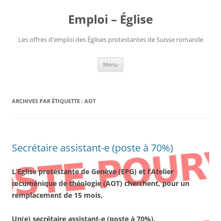
Aller
au
Emploi – Église
contenu
Les offres d'emploi des Églises protestantes de Suisse romande
Menu
ARCHIVES PAR ÉTIQUETTE :
AOT
Secrétaire assistant-e (poste à 70%)
L’Eglise protestante de Genève (EPG) et l’Atelier
œcuménique de théologie (AOT) cherchent, pour un
remplacement de 15 mois,
Un(e) secrétaire assistant-e (
poste à 70%).