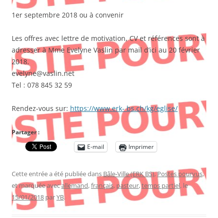
1er septembre 2018 ou à convenir
Les offres avec lettre de motivation, CV et références sont à
adresser à Mme Evelyne Vaslin par mail d’ici au 20 février
2018.
evelyne@vaslin.net
Tel : 078 845 32 59
Rendez-vous sur:
https://www.erk- bs.ch/kg/eglise/
Partager :
E-mail
Imprimer
Cette entrée a été publiée dans
Bâle-Ville (ERK BS)
,
Postes pourvus
,
et marquée avec
allemand
,
français
,
pasteur
,
temps partiel
, le
15/01/2018
par
YB
.