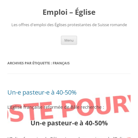
Aller
au
Emploi – Église
contenu
Les offres d'emploi des Églises protestantes de Suisse romande
Menu
ARCHIVES PAR ÉTIQUETTE :
FRANÇAIS
Un-e pasteur-e à 40-50%
L’Eglise française reformée de Bâle recherche :
Un-e pasteur-e
à
40-50%