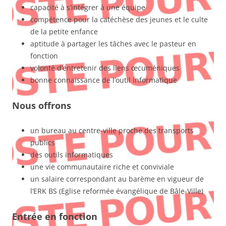
capacité à s’intégrer à une équipe
compétence pour la catéchèse des jeunes et le culte
de la petite enfance
aptitude à partager les tâches avec le pasteur en
fonction
volonté d’entretenir des liens œcuméniques
bonne connaissance de l’outil informatique
Nous offrons
un bureau au centre-ville proche des transports
publics
des outils informatiques
une vie communautaire riche et conviviale
un salaire correspondant au barème en vigueur de
l’ERK BS (Eglise reformée évangélique de Bâle-Ville)
Entrée en fonction