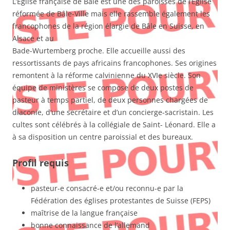
L’Eglise française de Bâle est une des paroisses de l’Eglise
réformée de Bâle-Ville mais elle rassemble également les
francophones de la région élargie de Bâle en Suisse, en
Alsace et au
Bade-Wurtemberg proche. Elle accueille aussi des
ressortissants de pays africains francophones. Ses origines
remontent à la réforme calvinienne du XVIe siècle. Son
équipe de ministères se compose de deux postes de
pasteur à temps partiel, de deux personnes chargées de
diaconie, d’une secrétaire et d’un concierge-sacristain. Les
cultes sont célébrés à la collégiale de Saint- Léonard. Elle a
à sa disposition un centre paroissial et des bureaux.
Profil requis
pasteur-e consacré-e et/ou reconnu-e par la
Fédération des églises protestantes de Suisse (FEPS)
maîtrise de la langue française
bonne connaissance de l’allemand