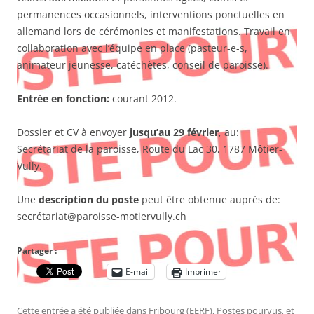
permanences occasionnels, interventions ponctuelles en
allemand lors de cérémonies et manifestations. Travail en
collaboration avec l’équipe en place (pasteur-e-s,
animateur jeunesse, catéchètes, conseil de paroisse).
Entrée en fonction:
courant 2012.
Dossier et CV à envoyer
jusqu’au 29 février
, au:
Secrétariat de la paroisse, Route du Lac 30, 1787 Môtier-
Vully.
Une
description du poste
peut être obtenue auprès de:
secrétariat@paroisse-motiervully.ch
Partager :
E-mail
Imprimer
Cette entrée a été publiée dans
Fribourg (EERF)
,
Postes pourvus
, et