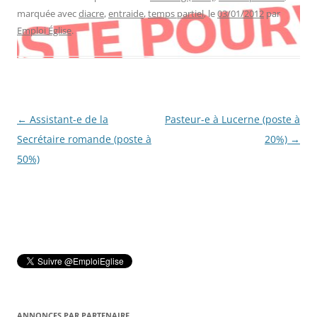
marquée avec
diacre
,
entraide
,
temps partiel
, le
03/01/2012
par
Emploi Église
.
Navigation
←
Assistant-e de la
Pasteur-e à Lucerne (poste à
des
Secrétaire romande (poste à
20%)
→
articles
50%)
ANNONCES PAR PARTENAIRE