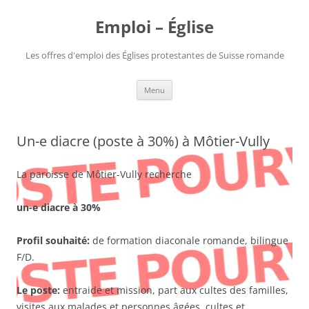
Aller
au
Emploi – Église
contenu
Les offres d'emploi des Églises protestantes de Suisse romande
Menu
Un-e diacre (poste à 30%) à Môtier-Vully
La paroisse de Môtier-Vully recherche
un-e diacre à 30%
Profil souhaité:
de formation diaconale romande, bilingue
F/D.
Le poste:
entraide et mission, part aux cultes des familles,
visites aux malades et personnes âgées, cultes et