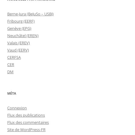
Berne-Jura (BeJuSo – USBJ)
Fribourg (EERF)
Genève (EPG)
Neuchâtel (EREN)
Valais (EREV)
Vaud (EERV)
CERFSA
CER
DM
MÉTA
Connexion
Flux des publications
Flux des commentaires
Site de WordPress-FR