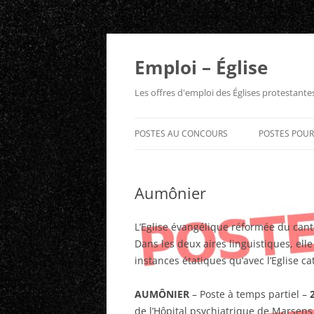
Aller
au
contenu
Emploi – Église
Les offres d'emploi des Églises protestant
POSTES AU CONCOURS
POSTES POU
Aumônier
L’Eglise évangélique réformée du cant
Dans les deux aires linguistiques, ell
instances étatiques qu’avec l’Eglise ca
AUMÔNIER
– Poste à temps partiel –
de l’Hôpital psychiatrique de Marsens