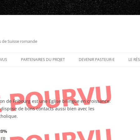
es de Suisse romande
RVUS
PARTENAIRES DU PROJET
DEVENIR PASTEUR-E
LE RÉ
on de Fribourg est une Eglise bilingue en croissance.
e dispose de bons contacts aussi bien avec les
tholique.
20%
 FR