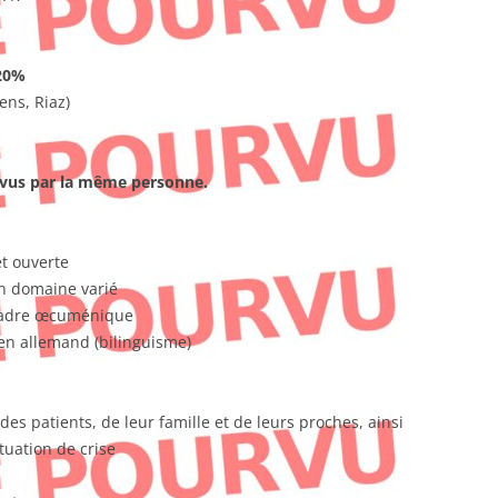
20%
ens, Riaz)
rvus par la même personne.
t ouverte
un domaine varié
 cadre œcuménique
t en allemand (bilinguisme)
s patients, de leur famille et de leurs proches, ainsi
tuation de crise