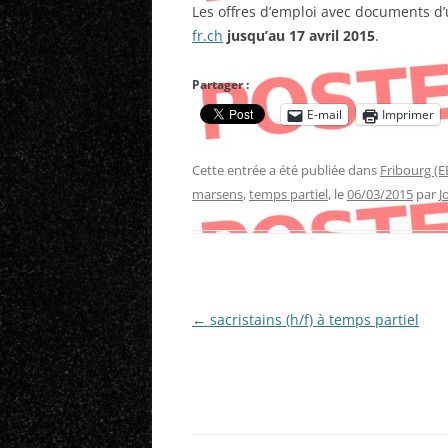
Les offres d’emploi avec documents d’
fr.ch
jusqu’au 17 avril 2015
.
Partager :
E-mail
Imprimer
Cette entrée a été publiée dans
Fribourg (E
marsens
,
temps partiel
, le
06/03/2015
par
J
Navigation
←
sacristains (h/f) à temps partiel
des
articles