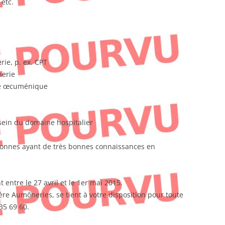
 etc.
ie, p. ex. CPT
nerie
pe œcuménique
 sein du domaine hospitalier
sonnes ayant de très bonnes connaissances en
 entre le 27 avril et le 1er mai 2015.
 Aumôneries, se tient à votre disposition pour toute
35 69 60.