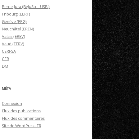
Berne-Jura (BeJuSo – USBJ)
Fribourg (EERF)
Genève (EPG)
Neuchâtel (EREN)
Valais (EREV)
Vaud (EERV)
CERFSA
CER
DM
MÉTA
Connexion
Flux des publications
Flux des commentaires
Site de WordPress-FR