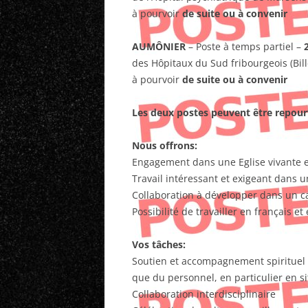
à pourvoir
de suite ou à convenir
AUMÔNIER
– Poste à temps partiel –
des Hôpitaux du Sud fribourgeois (Bill
à pourvoir
de suite ou à convenir
Les deux postes peuvent être repou
Nous offrons:
Engagement dans une Eglise vivante e
Travail intéressant et exigeant dans 
Collaboration à développer dans un
Possibilité de travailler en français e
Vos tâches:
Soutien et accompagnement spirituel de
que du personnel, en particulier en si
Collaboration interdisciplinaire