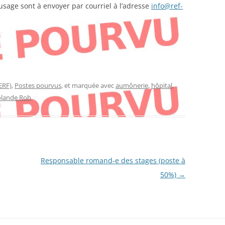
usage sont à envoyer par courriel à l’adresse
info@ref-
ERF)
,
Postes pourvus
, et marquée avec
aumônerie
,
hôpital
,
olande Roh
.
Responsable romand-e des stages (poste à
50%)
→