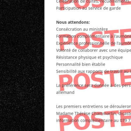
Célébration de cultes, recueillements,
Participation au service de garde
Nous attendons:
Consécration au ministère
Formation complémentaire à l’aumôner
Expérience professionnelle de l’aumô
Volonté de collaborer avec une équi
Résistance physique et psychique
Personnalité bien établie
Sensibilité aux rapports de travail au
La préférence sera donnée à des per
allemand
Les premiers entretiens se dérouleront
Madame Thérèse Chammartin, dicastère
information complémentaire au 079 7