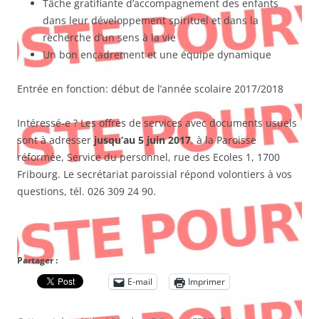
Tâche gratifiante d’accompagnement des enfants
dans leur développement spirituel et dans la
recherche d’un sens à la vie
Un bon encadrement et une équipe dynamique
Entrée en fonction: début de l’année scolaire 2017/2018
Intéressé-e ? Les offres de services avec documents usuels
sont à adresser
jusqu’au 5 juin 2017
, à la Paroisse
réformée, Service du personnel, rue des Ecoles 1, 1700
Fribourg. Le secrétariat paroissial répond volontiers à vos
questions, tél. 026 309 24 90.
Partager :
E-mail
Imprimer