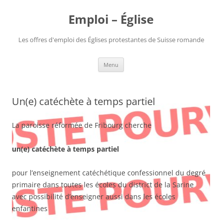
Aller
au
Emploi – Église
contenu
Les offres d'emploi des Églises protestantes de Suisse romande
Menu
Un(e) catéchète à temps partiel
La paroisse réformée de Fribourg cherche
un(e) catéchète à temps partiel
pour l’enseignement catéchétique confessionnel du degré
primaire dans toutes les écoles du district de la Sarine
avec possibilité d’enseigner aussi dans les écoles
enfantines