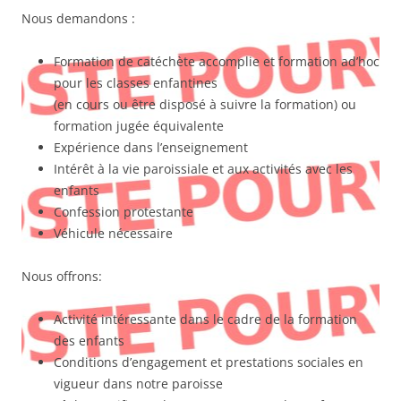
Nous demandons :
Formation de catéchète accomplie et formation ad’hoc
pour les classes enfantines
(en cours ou être disposé à suivre la formation) ou
formation jugée équivalente
Expérience dans l’enseignement
Intérêt à la vie paroissiale et aux activités avec les
enfants
Confession protestante
Véhicule nécessaire
Nous offrons:
Activité intéressante dans le cadre de la formation
des enfants
Conditions d’engagement et prestations sociales en
vigueur dans notre paroisse