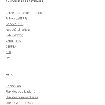
ANNONCES PAR PARTENAIRE
Berne-Jura (BeJuSo – USBJ)
Fribourg (EERF)
Genève (EPG)
Neuchâtel (EREN)
Valais (EREV)
Vaud (EERV)
CERFSA
CER
DM
MÉTA
Connexion
Flux des publications
Flux des commentaires
Site de WordPress-FR