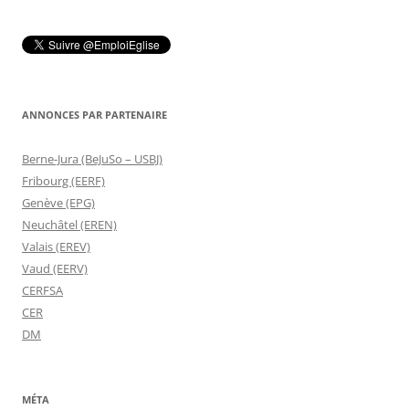
ANNONCES PAR PARTENAIRE
Berne-Jura (BeJuSo – USBJ)
Fribourg (EERF)
Genève (EPG)
Neuchâtel (EREN)
Valais (EREV)
Vaud (EERV)
CERFSA
CER
DM
MÉTA