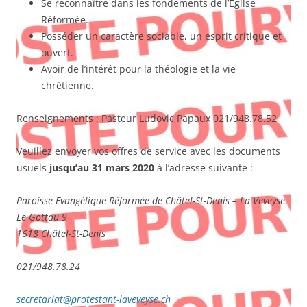
Se reconnaître dans les fondements de l’Eglise
Réformée.
Posséder un caractère sociable, un esprit critique et
ouvert.
Avoir de l’intérêt pour la théologie et la vie
chrétienne.
Renseignements : Pasteur Ludovic Papaux 021/948.78.52
Veuillez envoyer vos offres de service avec les documents
usuels
jusqu’au 31 mars 2020
à l’adresse suivante :
Paroisse Evangélique Réformée de Châtel-St-Denis – La Veveyse
Le Gottau 9
1618 Châtel-St-Denis
021/948.78.24
secretariat@protestant-laveveyse.ch