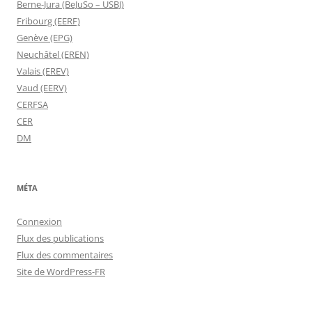
Berne-Jura (BeJuSo – USBJ)
Fribourg (EERF)
Genève (EPG)
Neuchâtel (EREN)
Valais (EREV)
Vaud (EERV)
CERFSA
CER
DM
MÉTA
Connexion
Flux des publications
Flux des commentaires
Site de WordPress-FR