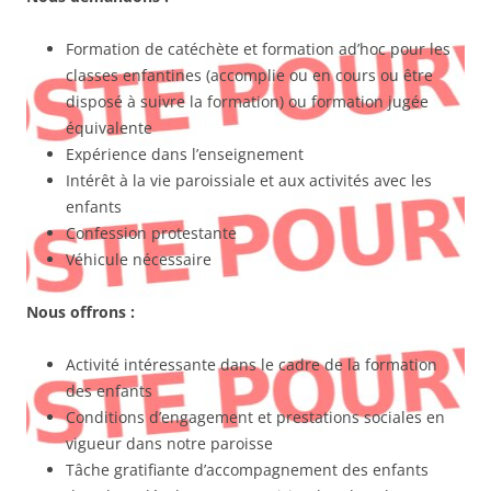
Formation de catéchète et formation ad’hoc pour les
classes enfantines (accomplie ou en cours ou être
disposé à suivre la formation) ou formation jugée
équivalente
Expérience dans l’enseignement
Intérêt à la vie paroissiale et aux activités avec les
enfants
Confession protestante
Véhicule nécessaire
Nous offrons :
Activité intéressante dans le cadre de la formation
des enfants
Conditions d’engagement et prestations sociales en
vigueur dans notre paroisse
Tâche gratifiante d’accompagnement des enfants