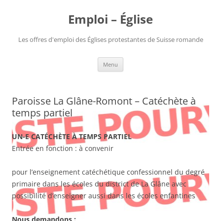
Aller
au
Emploi – Église
contenu
Les offres d'emploi des Églises protestantes de Suisse romande
Menu
Paroisse La Glâne-Romont – Catéchète à
temps partiel
UN-E CATÉCHÈTE À TEMPS PARTIEL
Entrée en fonction : à convenir
pour l’enseignement catéchétique confessionnel du degré
primaire dans les écoles du district de La Glâne avec
possibilité d’enseigner aussi dans les écoles enfantines
Nous demandons :