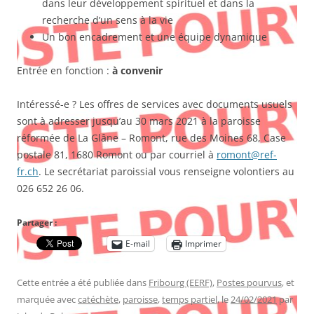
dans leur développement spirituel et dans la
recherche d’un sens à la vie
Un bon encadrement et une équipe dynamique
Entrée en fonction :
à convenir
Intéressé-e ? Les offres de services avec documents usuels
sont à adresser jusqu’au 30 mars 2021 à la paroisse
réformée de La Glâne – Romont, rue des Moines 68, Case
postale 81, 1680 Romont ou par courriel à
romont@ref-
fr.ch
. Le secrétariat paroissial vous renseigne volontiers au
026 652 26 06.
Partager :
E-mail
Imprimer
Cette entrée a été publiée dans
Fribourg (EERF)
,
Postes pourvus
, et
marquée avec
catéchète
,
paroisse
,
temps partiel
, le
24/02/2021
par