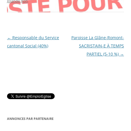
Jolande Roh
.
Navigation
←
Responsable du Service
Paroisse La Glâne-Romont-
des
cantonal Social (40%)
SACRISTAIN-E À TEMPS
articles
PARTIEL (5-10 %)
→
ANNONCES PAR PARTENAIRE