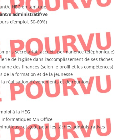
ant/e HEG en tant que
tant/e administratif/ve
ours d’emploi, 50-60%)
 compris secrétariat, accueil, permanence téléphonique)
llerie de l’Église dans l’accomplissement de ses tâches
maine des finances (selon le profil et les compétences)
es de la formation et de la jeunesse
 à la réalisation d’événements et de réunions
mploi à la HEG
 informatiques MS Office
minutieuse et goût pour les tâches administratives