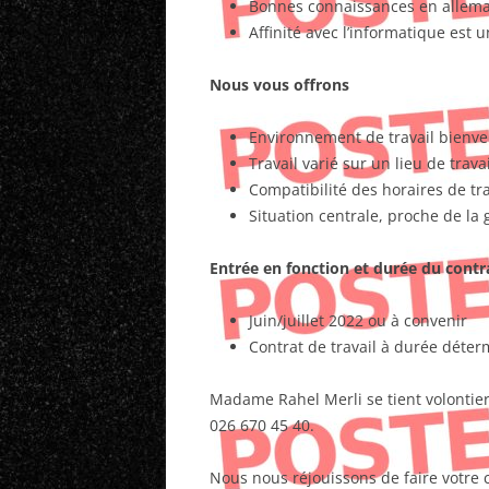
Bonnes connaissances en allem
Affinité avec l’informatique est 
Nous vous offrons
Environnement de travail bienve
Travail varié sur un lieu de trav
Compatibilité des horaires de tra
Situation centrale, proche de la g
Entrée en fonction et durée du contra
Juin/juillet 2022 ou à convenir
Contrat de travail à durée déte
Madame Rahel Merli se tient volontier
026 670 45 40.
Nous nous réjouissons de faire votre 