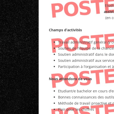
Etudi
assis
(en c
Champs d’activités
Travail administratif général (y
Soutien de l’équipe de la chance
Soutien administratif dans le do
Soutien administratif aux servic
Participation à l’organisation et
Nous attendons de vous
Etudiant/e bachelor en cours d’e
Bonnes connaissances des outils
Méthode de travail proactive et 
Flair pour les chiffres