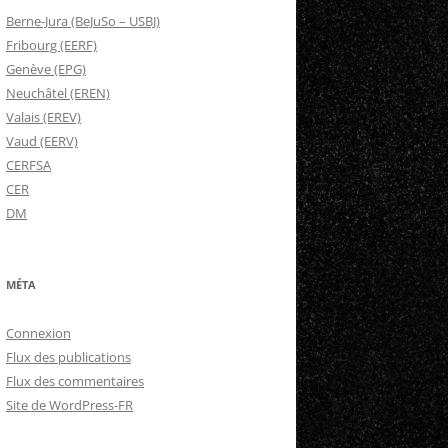
Berne-Jura (BeJuSo – USBJ)
Fribourg (EERF)
Genève (EPG)
Neuchâtel (EREN)
Valais (EREV)
Vaud (EERV)
CERFSA
CER
DM
MÉTA
Connexion
Flux des publications
Flux des commentaires
Site de WordPress-FR