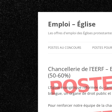
Aller
au
contenu
Emploi – Église
Les offres d'emploi des Églises protestant
POSTES AU CONCOURS
POSTES POU
Chancellerie de l’EERF –
(50-60%)
L’Eglise évangélique réformée du canto
bilingue, un organe de droit public et
Pour renforcer notre équipe de la chan