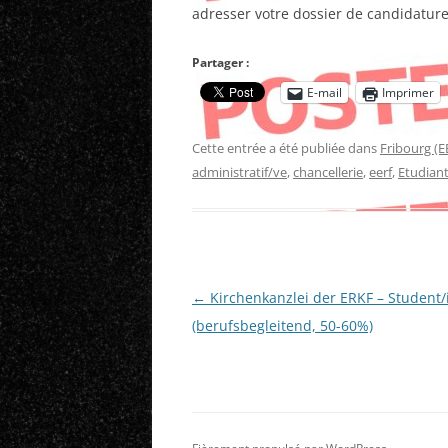
adresser votre dossier de candidatur
Partager :
E-mail
Imprimer
Cette entrée a été publiée dans
Fribourg (E
administratif/ve
,
chancellerie
,
eerf
,
Etudian
Navigation
←
Kirchenkanzlei der ERKF – Student
des
(berufsbegleitend, 50-60%)
articles