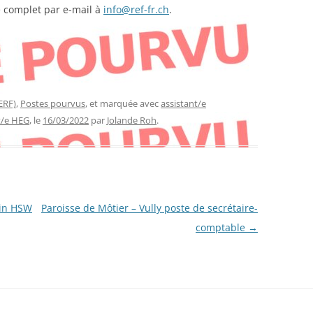
e complet par e-mail à
info@ref-fr.ch
.
ERF)
,
Postes pourvus
, et marquée avec
assistant/e
t/e HEG
, le
16/03/2022
par
Jolande Roh
.
/in HSW
Paroisse de Môtier – Vully poste de secrétaire-
comptable
→