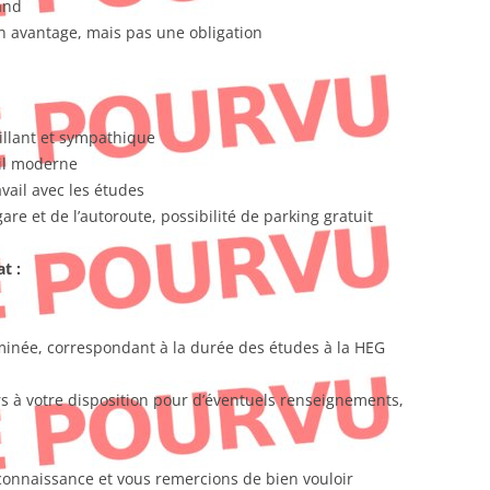
and
un avantage, mais pas une obligation
illant et sympathique
ail moderne
vail avec les études
are et de l’autoroute, possibilité de parking gratuit
t :
rminée, correspondant à la durée des études à la HEG
s à votre disposition pour d’éventuels renseignements,
connaissance et vous remercions de bien vouloir