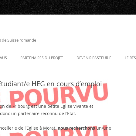
es de Suisse romande
RVUS
PARTENAIRES DU PROJET
DEVENIR PASTEUR-E
LE RÉ
 Etudiant/e HEG en cours d’emploi
n de Fribourg est une petite Eglise vivante et
 donc un partenaire reconnu de l’Etat.
cellerie de l’Eglise à Morat,
nous recherchons
un/une