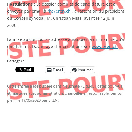
Postulations :
Le dossier complet de candidature est à
envoyer par email à
rh@eren.ch
, à l’attention du président
du Conseil synodal, M. Christian Miaz, avant le 12 juin
2020.
La mise au concours s’adresse aussi bien à un homme qu’à
une femme. Davantage d’informations sur
www.eren.ch
.
Partager :
E-mail
Imprimer
Cette entrée a été publiée dans
Neuchâtel (EREN)
,
Postes pourvus
,
et marquée avec
administration
,
chancellerie
,
responsable
,
temps
plein
, le
19/05/2020
par
EREN
.