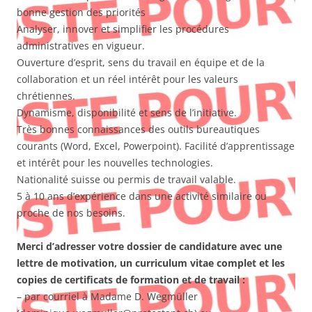
bonne gestion des priorités
Analyser, innover et simplifier les procédures
administratives en vigueur.
Ouverture d’esprit, sens du travail en équipe et de la
collaboration et un réel intérêt pour les valeurs
chrétiennes.
Dynamisme, disponibilité et sens de l’initiative.
Très bonnes connaissances des outils bureautiques
courants (Word, Excel, Powerpoint). Facilité d’apprentissage
et intérêt pour les nouvelles technologies.
Nationalité suisse ou permis de travail valable.
5 à 10 ans d’expérience dans une activité similaire ou
proche de nos besoins.
Merci d’adresser votre dossier de candidature avec une
lettre de motivation, un curriculum vitae complet et les
copies de certificats de formation et de travail :
– par courriel à Madame D. Wegmüller