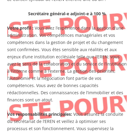
Secrétaire général-e adjoint-e à 100 %
Votre profil :
Vous avez l’expérience dans la gestion d’une
administration. Vos compétences managériales et vos
compétences dans la gestion de projet et du changement
sont confirmées. Vous êtes sensible aux réalités et aux
enjeux d’une institution ecclésiale telle que l’EREN; vous
avez le sens de la collaboration et du service de l’institution
à l’interne comme à l’externe. La gestion des priorités,
l’autonomie et la négociation font partie de vos
compétences. Vous avez de bonnes capacités
rédactionnelles. Des connaissances de l’immobilier et des
finances sont un atout.
Vos responsabilités principales:
Vous assurez la conduite
du secrétariat de l’EREN et veillez à optimiser ses
processus et son fonctionnement. Vous supervisez la