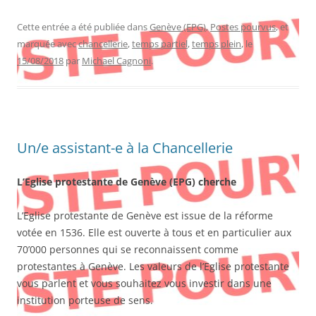
Cette entrée a été publiée dans
Genève (EPG)
,
Postes pourvus
, et
marquée avec
chancellerie
,
temps partiel
,
temps plein
, le
15/08/2018
par
Michael Cagnoni
.
Un/e assistant-e à la Chancellerie
L’Eglise protestante de Genève (EPG) cherche
L’Eglise protestante de Genève est issue de la réforme
votée en 1536. Elle est ouverte à tous et en particulier aux
70’000 personnes qui se reconnaissent comme
protestantes à Genève. Les valeurs de l’Eglise protestante
vous parlent et vous souhaitez vous investir dans une
institution porteuse de sens.