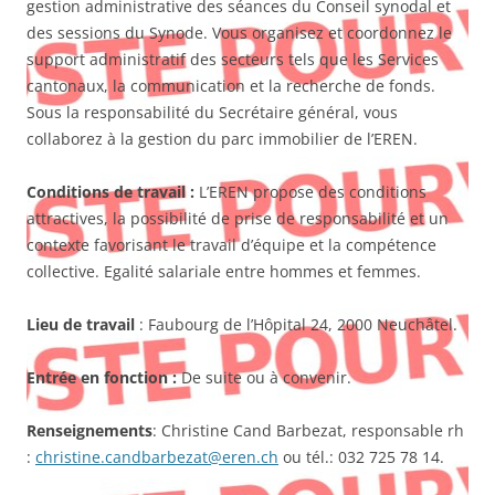
gestion administrative des séances du Conseil synodal et
des sessions du Synode. Vous organisez et coordonnez le
support administratif des secteurs tels que les Services
cantonaux, la communication et la recherche de fonds.
Sous la responsabilité du Secrétaire général, vous
collaborez à la gestion du parc immobilier de l’EREN.
Conditions de travail :
L’EREN propose des conditions
attractives, la possibilité de prise de responsabilité et un
contexte favorisant le travail d’équipe et la compétence
collective. Egalité salariale entre hommes et femmes.
Lieu de travail
: Faubourg de l’Hôpital 24, 2000 Neuchâtel.
Entrée en fonction :
De suite ou à convenir.
Renseignements
: Christine Cand Barbezat, responsable rh
:
christine.candbarbezat@eren.ch
ou tél.: 032 725 78 14.