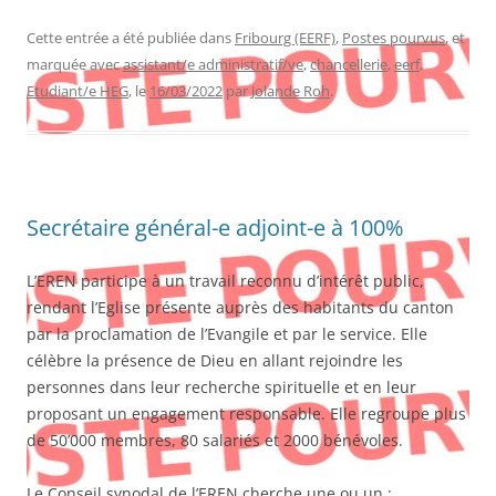
Cette entrée a été publiée dans
Fribourg (EERF)
,
Postes pourvus
, et
marquée avec
assistant/e administratif/ve
,
chancellerie
,
eerf
,
Etudiant/e HEG
, le
16/03/2022
par
Jolande Roh
.
Secrétaire général-e adjoint-e à 100%
L’EREN participe à un travail reconnu d’intérêt public,
rendant l’Eglise présente auprès des habitants du canton
par la proclamation de l’Evangile et par le service. Elle
célèbre la présence de Dieu en allant rejoindre les
personnes dans leur recherche spirituelle et en leur
proposant un engagement responsable. Elle regroupe plus
de 50’000 membres, 80 salariés et 2000 bénévoles.
Le Conseil synodal de l’EREN cherche une ou un :