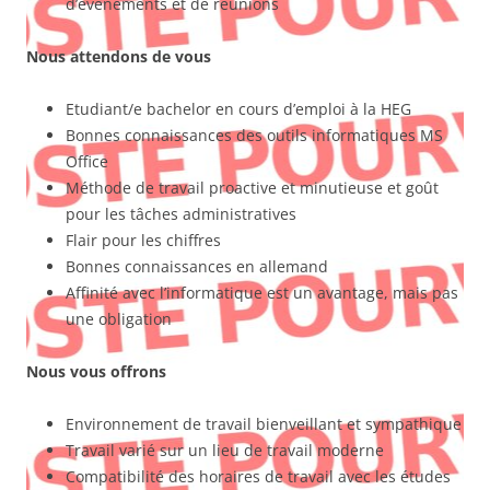
d’événements et de réunions
Nous attendons de vous
Etudiant/e bachelor en cours d’emploi à la HEG
Bonnes connaissances des outils informatiques MS
Office
Méthode de travail proactive et minutieuse et goût
pour les tâches administratives
Flair pour les chiffres
Bonnes connaissances en allemand
Affinité avec l’informatique est un avantage, mais pas
une obligation
Nous vous offrons
Environnement de travail bienveillant et sympathique
Travail varié sur un lieu de travail moderne
Compatibilité des horaires de travail avec les études