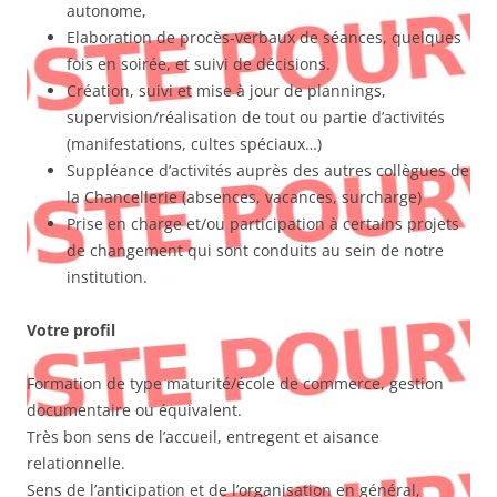
autonome,
Elaboration de procès-verbaux de séances, quelques
fois en soirée, et suivi de décisions.
Création, suivi et mise à jour de plannings,
supervision/réalisation de tout ou partie d’activités
(manifestations, cultes spéciaux…)
Suppléance d’activités auprès des autres collègues de
la Chancellerie (absences, vacances, surcharge)
Prise en charge et/ou participation à certains projets
de changement qui sont conduits au sein de notre
institution.
Votre profil
Formation de type maturité/école de commerce, gestion
documentaire ou équivalent.
Très bon sens de l’accueil, entregent et aisance
relationnelle.
Sens de l’anticipation et de l’organisation en général,