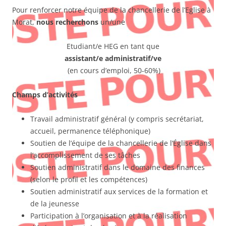
Pour renforcer notre équipe de la chancellerie de l’Eglise à
Morat,
nous recherchons
un/une
Etudiant/e HEG en tant que
assistant/e administratif/ve
(en cours d’emploi, 50-60%)
Champs d’activités
Travail administratif général (y compris secrétariat,
accueil, permanence téléphonique)
Soutien de l’équipe de la chancellerie de l’Église dans
l’accomplissement de ses tâches
Soutien administratif dans le domaine des finances
(selon le profil et les compétences)
Soutien administratif aux services de la formation et
de la jeunesse
Participation à l’organisation et à la réalisation