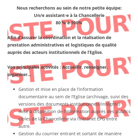
Nous recherchons au sein de notre petite équipe:
Un/e assistant-e à la Chancellerie
80 % à 100%
Afin d’assurer la coordination et la réalisation de
prestation administratives et logistiques de qualité
auprès des acteurs institutionnels de l’Eglise.
Vos principales activités : Accueillir, renseigner,
organiser…
Gestion et mise en place de l’information
documentaire au sein de l’Eglise (archivage, suivi des
versions des documents institutionnels/intégrité)
mise à disposition de l’information auprès des publics
cibles de la Chancellerie via l’intranet EPG entre
autre.
Gestion du courrier entrant et sortant de manière