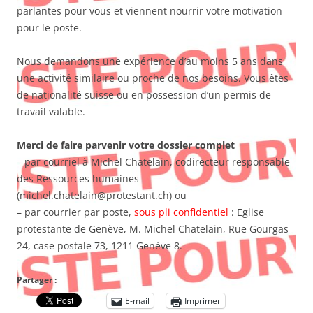
parlantes pour vous et viennent nourrir votre motivation
pour le poste.
Nous demandons une expérience d’au moins 5 ans dans
une activité similaire ou proche de nos besoins. Vous êtes
de nationalité suisse ou en possession d’un permis de
travail valable.
Merci de faire parvenir votre dossier complet
– par courriel à Michel Chatelain, codirecteur responsable
des Ressources humaines
(michel.chatelain@protestant.ch) ou
– par courrier par poste,
sous pli confidentiel
: Eglise
protestante de Genève, M. Michel Chatelain, Rue Gourgas
24, case postale 73, 1211 Genève 8.
Partager :
E-mail
Imprimer