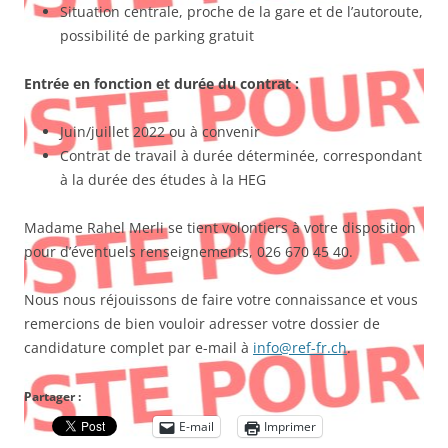
Situation centrale, proche de la gare et de l’autoroute,
possibilité de parking gratuit
Entrée en fonction et durée du contrat :
Juin/juillet 2022 ou à convenir
Contrat de travail à durée déterminée, correspondant
à la durée des études à la HEG
Madame Rahel Merli se tient volontiers à votre disposition
pour d’éventuels renseignements, 026 670 45 40.
Nous nous réjouissons de faire votre connaissance et vous
remercions de bien vouloir adresser votre dossier de
candidature complet par e-mail à
info@ref-fr.ch
.
Partager :
E-mail
Imprimer