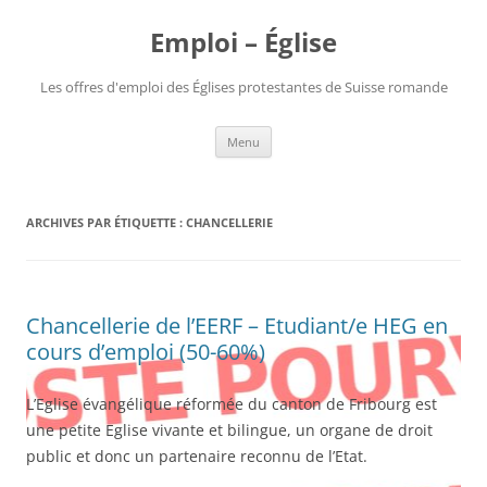
Aller
au
Emploi – Église
contenu
Les offres d'emploi des Églises protestantes de Suisse romande
Menu
ARCHIVES PAR ÉTIQUETTE :
CHANCELLERIE
Chancellerie de l’EERF – Etudiant/e HEG en
cours d’emploi (50-60%)
L’Eglise évangélique réformée du canton de Fribourg est
une petite Eglise vivante et bilingue, un organe de droit
public et donc un partenaire reconnu de l’Etat.