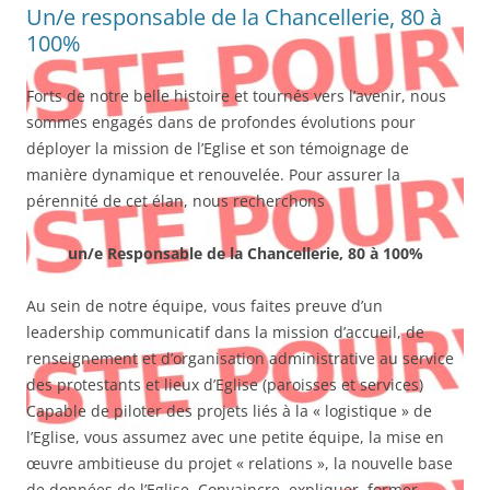
Un/e responsable de la Chancellerie, 80 à
100%
Forts de notre belle histoire et tournés vers l’avenir, nous
sommes engagés dans de profondes évolutions pour
déployer la mission de l’Eglise et son témoignage de
manière dynamique et renouvelée. Pour assurer la
pérennité de cet élan, nous recherchons
un/e Responsable de la Chancellerie, 80 à 100%
Au sein de notre équipe, vous faites preuve d’un
leadership communicatif dans la mission d’accueil, de
renseignement et d’organisation administrative au service
des protestants et lieux d’Eglise (paroisses et services)
Capable de piloter des projets liés à la « logistique » de
l’Eglise, vous assumez avec une petite équipe, la mise en
œuvre ambitieuse du projet « relations », la nouvelle base
de données de l’Eglise. Convaincre, expliquer, former