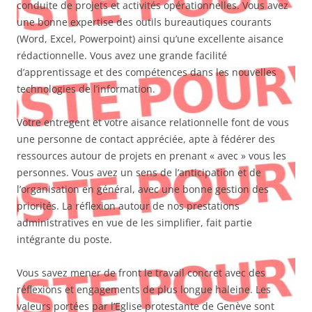
conduite de projets et activités opérationnelles. Vous avez
une bonne expertise des outils bureautiques courants
(Word, Excel, Powerpoint) ainsi qu’une excellente aisance
rédactionnelle. Vous avez une grande facilité
d’apprentissage et des compétences dans les nouvelles
technologies de l’information.
Votre entregent et votre aisance relationnelle font de vous
une personne de contact appréciée, apte à fédérer des
ressources autour de projets en prenant « avec » vous les
personnes. Vous avez un sens de l’anticipation et de
l’organisation en général, avec une bonne gestion des
priorités. La réflexion autour de nos prestations
administratives en vue de les simplifier, fait partie
intégrante du poste.
Vous savez mener de front le travail concret avec des
réflexions et engagements de plus longue haleine. Les
valeurs portées par l’Eglise protestante de Genève sont