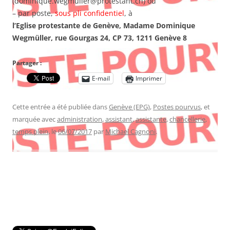
(dominique.wegmuller@protestant.ch) ou
– par poste,
sous pli confidentiel
, à
l’Eglise protestante de Genève, Madame Dominique
Wegmüller, rue Gourgas 24, CP 73, 1211 Genève 8
Partager :
E-mail
Imprimer
Cette entrée a été publiée dans
Genève (EPG)
,
Postes pourvus
, et
marquée avec
administration
,
assistant
,
assistante
,
chancellerie
,
temps plein
, le
06/07/2017
par
Michael Cagnoni
.