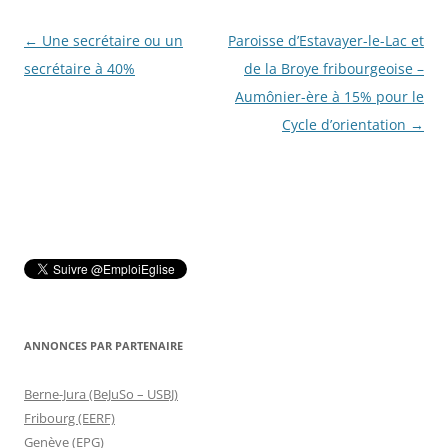
Navigation
←
Une secrétaire ou un
Paroisse d’Estavayer-le-Lac et
des
secrétaire à 40%
de la Broye fribourgeoise –
articles
Aumônier-ère à 15% pour le
Cycle d’orientation
→
ANNONCES PAR PARTENAIRE
Berne-Jura (BeJuSo – USBJ)
Fribourg (EERF)
Genève (EPG)