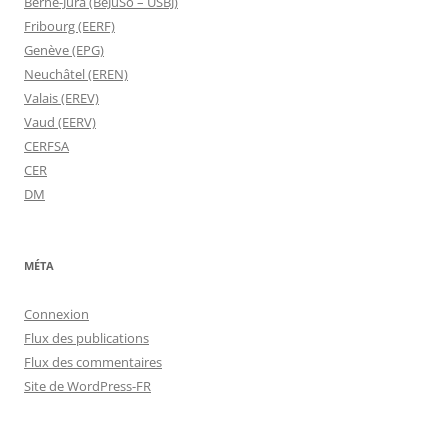
Berne-Jura (BeJuSo – USBJ)
Fribourg (EERF)
Genève (EPG)
Neuchâtel (EREN)
Valais (EREV)
Vaud (EERV)
CERFSA
CER
DM
MÉTA
Connexion
Flux des publications
Flux des commentaires
Site de WordPress-FR