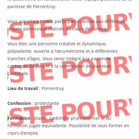
paroisse de Porrentruy.
Vous apporterez votre participation active aux différents
projets paroissiaux réalisés au cours de l’année.
Vous êtes une personne créative et dynamique,
polyvalente, ouverte à l’œcuménisme et à différentes
tranches d’âges. Vous serez intégré à la pastorale
cantonale du Jura et à la commission de jeunesse
cantonale.
Lieu de travail
: Porrentruy
Confession
: protestante
Formation
: diacre, catéchète professionnel-le ou
formation jugée équivalente. Possibilité de vous former en
cours d’emploi.