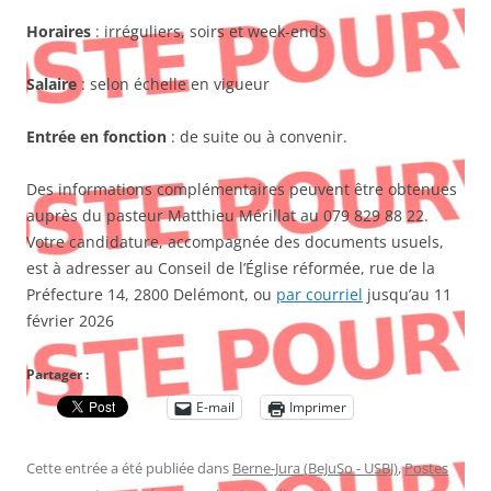
Horaires
: irréguliers, soirs et week-ends
Salaire
: selon échelle en vigueur
Entrée en fonction
: de suite ou à convenir.
Des informations complémentaires peuvent être obtenues
auprès du pasteur Matthieu Mérillat au 079 829 88 22.
Votre candidature, accompagnée des documents usuels,
est à adresser au Conseil de l’Église réformée, rue de la
Préfecture 14, 2800 Delémont, ou
par courriel
jusqu’au 11
février 2026
Partager :
E-mail
Imprimer
Cette entrée a été publiée dans
Berne-Jura (BeJuSo - USBJ)
,
Postes