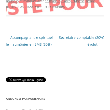
pourvus
, et marquée avec
animateur
,
diacre
,
jeunesse
,
temps
partiel
, le
08/01/2026
par
Reto Gmünder
.
Navigation
←
Accompagnant-e spirituel-
Secrétaire-comptable (20%)
des
le – aumônier en EMS (50%)
évolutif
→
articles
ANNONCES PAR PARTENAIRE