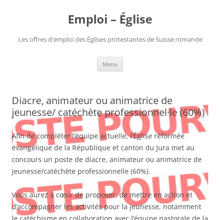
Aller
au
Emploi – Église
contenu
Les offres d'emploi des Églises protestantes de Suisse romande
Menu
Diacre, animateur ou animatrice de
jeunesse/ catéchète professionnel·le (60%)
Afin de compléter l’équipe actuelle, l’Église réformée
évangélique de la République et canton du Jura met au
concours un poste de diacre, animateur ou animatrice de
jeunesse/catéchète professionnelle (60%).
Vous aurez à cœur de proposer, de mettre en action et
d’accompagner les activités pour la jeunesse, notamment
le catéchisme en collaboration avec l’équipe pastorale de la