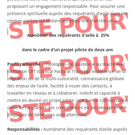
proposant un engagement responsable. Pour assurer une
présence spirituelle auprès des requérants d’asile dans les
centres cantonaux et dans les villes, elle cherche un-e
Aumônier des requérants d’asile à 25%
dans le cadre d’un projet pilote de deux ans
Profil recherché :
Théologien-ne, pasteur-e ou diacre avec
formation CPT (Clinical Pastoral Training), expérience de la
migration ou de la multi-culturalité, connaissance globale
des enjeux de l’asile, facilité à nouer des contacts, à
travailler en réseau et à collaborer, intérêt et capacité à
mettre en œuvre un projet pilote. Une bonne connaissance
orale de l’anglais et des compétences en accompagnement
d’équipes de bénévoles sont attendues.
Responsabilités :
Aumônerie des requérants d’asile auprès