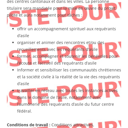
des centres cantonaux et dans les villes. La personne
titulaire sera mandatée pour la mise en œuvre du projet
pilote et aura notamment pour tâches :
offrir un accompagnement spirituel aux requérants
d’asile
organiser et animer des rencontres et/ou des
recueillements avec les requérants d’asile
former, accompagner et soutenir les bénévoles pour
l’écoute et l’accueil des requérants d’asile
Informer et sensibiliser les communautés chrétiennes
et la société civile à la réalité de la vie des requérants
d’asile
travailler en réseau avec toutes les instances actives
dans le domaine de l’asile, notamment avec
l’aumônerie des requérants d’asile du futur centre
fédéral.
Conditions de travail :
Conditions attractives,