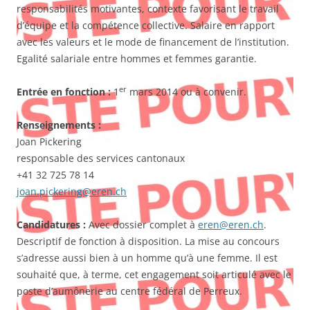
responsabilités motivantes, contexte favorisant le travail
d’équipe et la compétence collective. Salaire en rapport
avec les valeurs et le mode de financement de l’institution.
Egalité salariale entre hommes et femmes garantie.
er
Entrée en fonction :
1
mars 2014 ou à convenir.
Renseignements :
Joan Pickering
responsable des services cantonaux
+41 32 725 78 14
joan.pickering@eren.ch
Candidatures :
Avec dossier complet à
eren@eren.ch
.
Descriptif de fonction à disposition. La mise au concours
s’adresse aussi bien à un homme qu’à une femme. Il est
souhaité que, à terme, cet engagement soit articulé avec le
poste d’aumônerie au centre fédéral de Perreux.