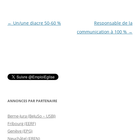
Navigation
←
Un/une diacre 50-­60 %
Responsable de la
des
communication à 100 %
→
articles
ANNONCES PAR PARTENAIRE
Berne-Jura (BeJuSo – USBJ)
Fribourg (EERF)
Genève (EPG)
Neuchâtel (EREN)