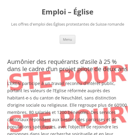
Aller
au
Emploi – Église
contenu
Les offres d'emploi des Églises protestantes de Suisse romande
Menu
Aumônier des requérants d’asile à 25 %
dans le cadre d’un projet pilote de deux ans
L’EREN participe à un travail reconnu d’intérêt public,
portant les valeurs de l’Eglise réformée auprès des
habitant-e-s du canton de Neuchâtel, sans distinction
d’origine sociale ou religieuse. Elle regroupe plus de 60’000
membres, 80 salariés et 1200 bénévoles. Des services
cantonaux répondent aux besoins des paroisses et de
populations spécifiques, avec l’objectif de rejoindre les
personnes dans leur recherche spirituelle et en leur