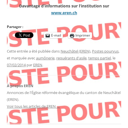
Davantage d’informations sur l’institution sur
www.eren.ch
Partager :
E-mail
Imprimer
Cette entrée a été publiée dans
Neuchâtel (EREN)
,
Postes pourvus
,
et marquée avec
aumônerie
,
requérants d'asile
,
temps partiel
, le
07/02/2014
par
EREN
.
À propos EREN
Annonces de l'Église réformée évangélique du canton de Neuchâtel
(EREN).
Voir tous les articles de EREN
→