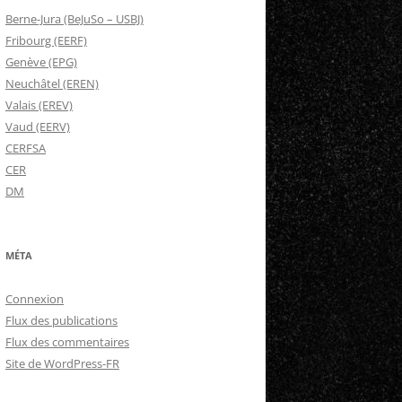
Berne-Jura (BeJuSo – USBJ)
Fribourg (EERF)
Genève (EPG)
Neuchâtel (EREN)
Valais (EREV)
Vaud (EERV)
CERFSA
CER
DM
MÉTA
Connexion
Flux des publications
Flux des commentaires
Site de WordPress-FR