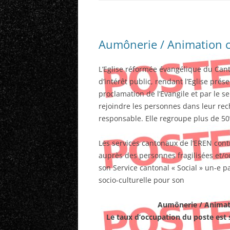
Aumônerie / Animation c
L’Eglise réformée évangélique du Cant
d’intérêt public, rendant l’Eglise pré
proclamation de l’Evangile et par le se
rejoindre les personnes dans leur re
responsable. Elle regroupe plus de 50
Les services cantonaux de l’EREN cont
auprès des personnes fragilisées et/o
son Service cantonal « Social » un-e p
socio-culturelle pour son
Aumônerie / Animati
Le taux d’occupation du poste est 