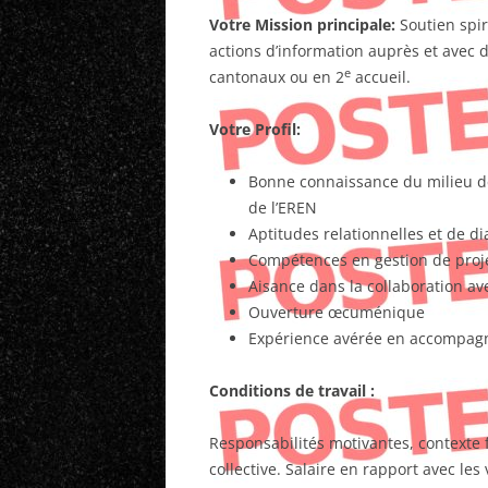
Votre Mission principale:
Soutien spir
actions d’information auprès et avec 
e
cantonaux ou en 2
accueil.
Votre Profil:
Bonne connaissance du milieu de l
de l’EREN
Aptitudes relationnelles et de di
Compétences en gestion de pro
Aisance dans la collaboration ave
Ouverture œcuménique
Expérience avérée en accompagne
Conditions de travail :
Responsabilités motivantes, contexte f
collective. Salaire en rapport avec les