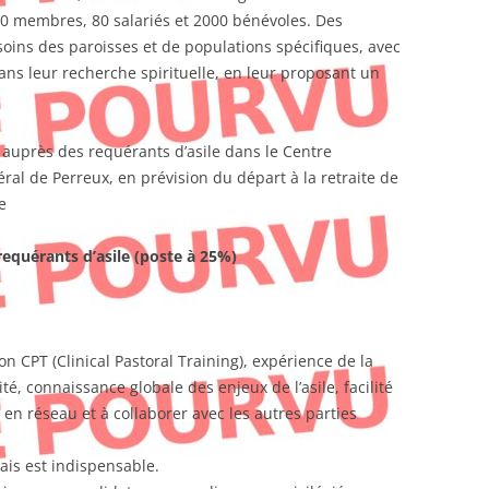
000 membres, 80 salariés et 2000 bénévoles. Des
oins des paroisses et de populations spécifiques, avec
dans leur recherche spirituelle, en leur proposant un
 auprès des requérants d’asile dans le Centre
ral de Perreux, en prévision du départ à la retraite de
e
equérants d’asile (poste à 25%)
n CPT (Clinical Pastoral Training), expérience de la
té, connaissance globale des enjeux de l’asile, facilité
r en réseau et à collaborer avec les autres parties
ais est indispensable.