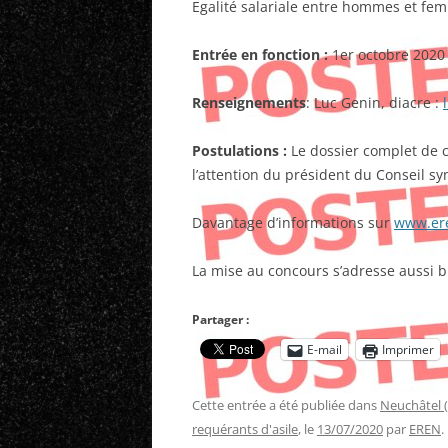
Egalité salariale entre hommes et fe
Entrée en fonction :
1er octobre 2020
Renseignements
: Luc Genin, diacre :
Postulations :
Le dossier complet de 
l’attention du président du Conseil sy
Davantage d’informations sur
www.er
La mise au concours s’adresse aussi
Partager :
E-mail
Imprimer
Cette entrée a été publiée dans
Neuchâtel 
requérants d'asile
, le
13/07/2020
par
EREN
.