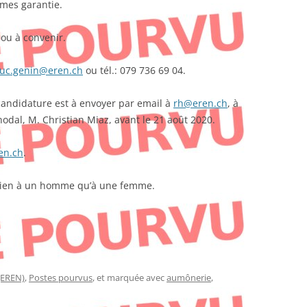
mmes garantie.
 ou à convenir.
luc.genin@eren.ch
ou tél.: 079 736 69 04.
candidature est à envoyer par email à
rh@eren.ch
, à
nodal, M. Christian Miaz, avant le 21 août 2020.
en.ch
.
 bien à un homme qu’à une femme.
(EREN)
,
Postes pourvus
, et marquée avec
aumônerie
,