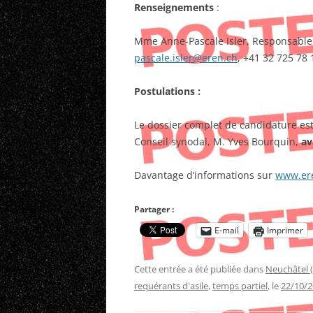
Renseignements
:
Mme Anne-Pascale Isler, Responsable 
pascale.isler@eren.ch
, +41 32 725 78 
Postulations :
Le dossier complet de candidature es
Conseil synodal, M. Yves Bourquin,
av
Davantage d’informations sur
www.er
Partager :
E-mail
Imprimer
Cette entrée a été publiée dans
Neuchâtel 
requérants d'asile
,
temps partiel
, le
22/10/