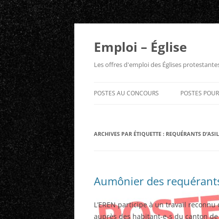
Aller
au
contenu
Emploi – Église
Les offres d'emploi des Églises protestant
POSTES AU CONCOURS
POSTES POU
ARCHIVES PAR ÉTIQUETTE :
REQUÉRANTS D’ASIL
Aumônier des requérants 
L’EREN participe à un travail reconnu d
auprès des habitant-e-s du canton de 