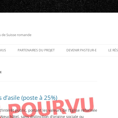
es de Suisse romande
RVUS
PARTENAIRES DU PROJET
DEVENIR PASTEUR-E
LE RÉ
E
d’asile (poste à 25%)
’intérêt public, portant les valeurs de l’Eglise réformée
Neuchâtel, sans distinction d’origine sociale ou