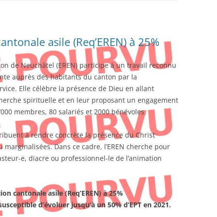
antonale asile (Req’EREN) à 25%
on de Neuchâtel (EREN) participe à un travail reconnu
sente auprès des habitants du canton par la
rvice. Elle célèbre la présence de Dieu en allant
cherche spirituelle et en leur proposant un engagement
’000 membres, 80 salariés et 2000 bénévoles.
ribuent à rendre concrète la présence du Christ
u marginalisées. Dans ce cadre, l’EREN cherche pour
asteur-e, diacre ou professionnel-le de l’animation
on cantonale asile (Req’EREN) à 25%
susceptible d’évoluer jusqu’à un 50% d’EPT en 2021.