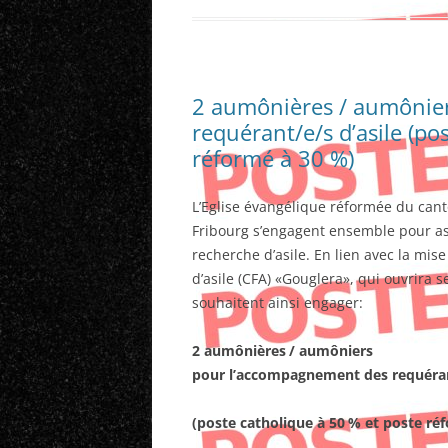
2 aumônières / aumônie
requérant/e/s d’asile (po
réformé à 30 %)
L’Eglise évangélique réformée du canto
Fribourg s’engagent ensemble pour a
recherche d’asile. En lien avec la mis
d’asile (CFA) «Gouglera», qui ouvrira se
souhaitent ainsi engager:
2 aumônières
/ aumôniers
pour l’accompagnement des requérant
(poste catholique à 50
% et poste ré