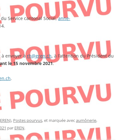
du Service cantonal Social,
anne-
14.
t à envoyer à
rh@eren.ch
, à l’attention du Président du
ant le 15 novembre 2021
.
en.ch
.
(EREN)
,
Postes pourvus
, et marquée avec
aumônerie
,
2021
par
EREN
.