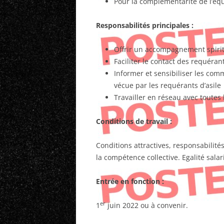
Pour la complémentarité de l’équ
Responsabilités principales
:
Offrir un accompagnement spirit
Faciliter le contact des requéra
Informer et sensibiliser les comm
vécue par les requérants d’asile
Travailler en réseau avec toutes 
Conditions de travail :
Conditions attractives, responsabilités
la compétence collective. Egalité sal
Entrée en fonction :
er
1
juin 2022 ou à convenir.