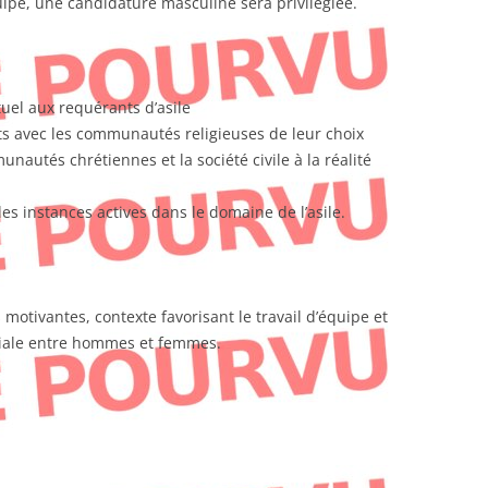
ipe, une candidature masculine sera privilégiée.
uel aux requérants d’asile
nts avec les communautés religieuses de leur choix
unautés chrétiennes et la société civile à la réalité
les instances actives dans le domaine de l’asile.
 motivantes, contexte favorisant le travail d’équipe et
ariale entre hommes et femmes.