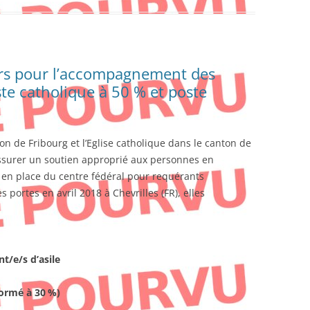
rs pour l’accompagnement des
ste catholique à 50 % et poste
n de Fribourg et l’Eglise catholique dans le canton de
ssurer un soutien approprié aux personnes en
e en place du centre fédéral pour requérants
s portes en avril 2018 à Chevrilles (FR), elles
/e/s d’asile
formé à 30
%)