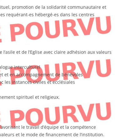
ituel, promotion de la solidarité communautaire et
des requérant-es hébergé-es dans les centres
’asile et de l’Eglise avec claire adhésion aux valeurs
alogue interculturel
jet et en accompagnement de bénévoles
c les instances civiles et ecclésiales
ment spirituel et religieux.
avorisant le travail d’équipe et la compétence
 valeurs et le mode de financement de l’institution.