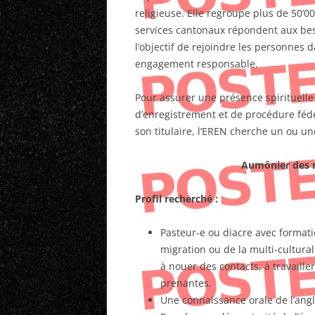
religieuse. Elle regroupe plus de 50’
services cantonaux répondent aux bes
l’objectif de rejoindre les personnes 
engagement responsable.
Pour assurer une présence spirituelle
d’enregistrement et de procédure fédé
son titulaire, l’EREN cherche un ou un
Aumônier des r
Profil recherché :
Pasteur-e ou diacre avec formatio
migration ou de la multi-culturali
à nouer des contacts, à travaille
prenantes.
Une connaissance orale de l’angl