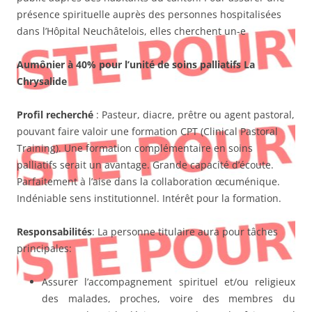
présence spirituelle auprès des personnes hospitalisées
dans l’Hôpital Neuchâtelois, elles cherchent un-e
Aumônier à 40% pour l’unité de soins palliatifs La
Chrysalide
Profil recherché
: Pasteur, diacre, prêtre ou agent pastoral,
pouvant faire valoir une formation CPT (Clinical Pastoral
Training). Une formation complémentaire en soins
palliatifs serait un avantage. Grande capacité d’écoute.
Parfaitement à l’aise dans la collaboration œcuménique.
Indéniable sens institutionnel. Intérêt pour la formation.
Responsabilités
: La personne titulaire aura pour tâches
principales:
Assurer l’accompagnement spirituel et/ou religieux
des malades, proches, voire des membres du