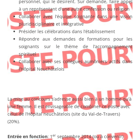
personnel, qui le désirent. Sur demande, faire appel
à un représentant d’une autre confession ou religion
Collaborer avec l’équipe soignante dans une vision
pluridisciplinaire et intégrative
Présider les célébrations dans l’établissement
Répondre aux demandes de formations pour les
soignants sur le thème de l’accompagnement
spirituel
Collaborer avec ses collègues aumôniers actifs dans
l’Hôpital Neuchâtelois
La mise au concours s’adresse aussi bien à un homme qu’à
une femme. Il est envisageable de combiner ce poste avec
celui de l’Hôpital neuchâtelois (site du Val-de-Travers)
(20%).
er
Entrée en fonction
: 1
septembre 2014 (ou à convenir)