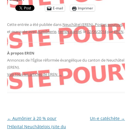
E-mail
Imprimer
Cette entrée a été publiée dans
Neuchâtel (EREN)
,
Postes pourvus
,
et marquée avec
aumônerie
,
temps partiel
, le
02/06/2014
par
EREN
.
À propos EREN
Annonces de l'Église réformée évangélique du canton de Neuchâtel
(EREN).
Voir tous les articles de EREN
→
Navigation
←
Aumônier à 20 % pour
Un-e catéchète
→
des
l’Hôpital Neuchâtelois (site du