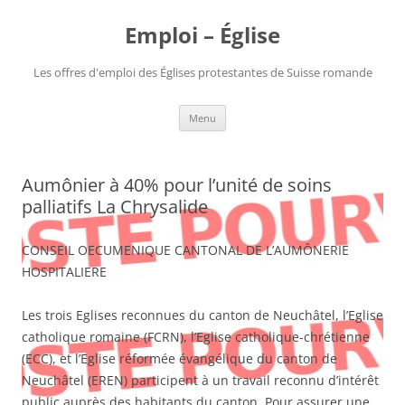
Aller
au
Emploi – Église
contenu
Les offres d'emploi des Églises protestantes de Suisse romande
Menu
Aumônier à 40% pour l’unité de soins
palliatifs La Chrysalide
CONSEIL OECUMENIQUE CANTONAL DE L’AUMÔNERIE
HOSPITALIERE
Les trois Eglises reconnues du canton de Neuchâtel, l’Eglise
catholique romaine (FCRN), l’Eglise catholique-chrétienne
(ECC), et l’Eglise réformée évangélique du canton de
Neuchâtel (EREN) participent à un travail reconnu d’intérêt
public auprès des habitants du canton. Pour assurer une