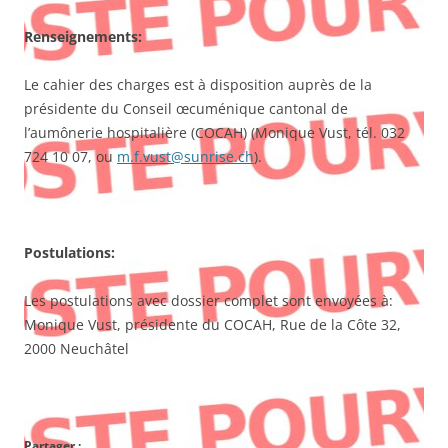
Renseignements:
Le cahier des charges est à disposition auprès de la
présidente du Conseil œcuménique cantonal de
l’aumônerie hospitalière (COCAH) (Monique Vust, tél. 032
724 10 07, ou
m.f.vust@sunrise.ch
).
Postulations:
Les postulations avec dossier complet sont envoyées à:
Monique Vust, présidente du COCAH, Rue de la Côte 32,
2000 Neuchâtel
Partager :