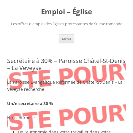
Aller
au
Emploi – Église
contenu
Les offres d'emploi des Églises protestantes de Suisse romande
Menu
Secrétaire à 30% – Paroisse Châtel-St-Denis
– La Veveyse
La Paroisse Evangélique Réformée de Châtel-St-Denis – La
Veveyse recherche :
Un/e secrétaire à 30 %
Nous offrons :
De l’autonomie dans votre travail et dans votre