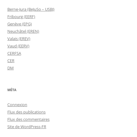
Berne-Jura (BeJuSo – USBJ)
Fribourg (EERF)
Genève (EPG)
Neuchâtel (EREN)
Valais (EREV)
Vaud (EERV)
CERFSA
CER
DM
MÉTA
Connexion
Flux des publications
Flux des commentaires
Site de WordPress-FR