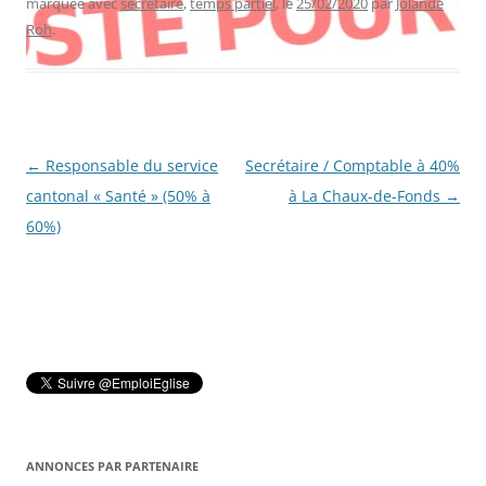
marquée avec
secrétaire
,
temps partiel
, le
25/02/2020
par
Jolande
Roh
.
Navigation
←
Responsable du service
Secrétaire / Comptable à 40%
des
cantonal « Santé » (50% à
à La Chaux-de-Fonds
→
articles
60%)
ANNONCES PAR PARTENAIRE