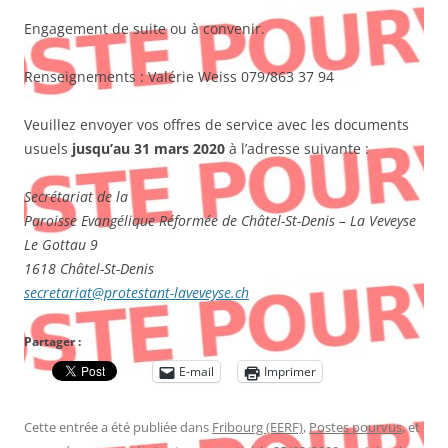
Engagement de suite ou à convenir.
Renseignements : Valérie Weiss 079/863 37 94
Veuillez envoyer vos offres de service avec les documents
usuels
jusqu’au 31 mars 2020
à l’adresse suivante :
Secrétariat de la
Paroisse Evangélique Réformée de Châtel-St-Denis – La Veveyse
Le Gottau 9
1618 Châtel-St-Denis
secretariat@protestant-laveveyse.ch
Partager :
E-mail
Imprimer
Cette entrée a été publiée dans
Fribourg (EERF)
,
Postes pourvus
, et