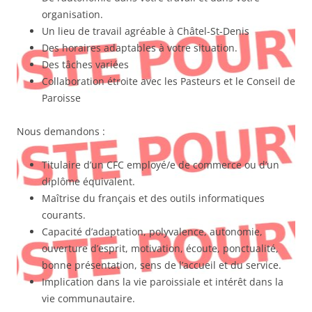
organisation.
Un lieu de travail agréable à Châtel-St-Denis
Des horaires adaptables à votre situation.
Des tâches variées
Collaboration étroite avec les Pasteurs et le Conseil de
Paroisse
Nous demandons :
Titulaire d’un CFC employé/e de commerce ou d’un
diplôme équivalent.
Maîtrise du français et des outils informatiques
courants.
Capacité d’adaptation, polyvalence, autonomie,
ouverture d’esprit, motivation, écoute, ponctualité,
bonne présentation, sens de l’accueil et du service.
Implication dans la vie paroissiale et intérêt dans la
vie communautaire.